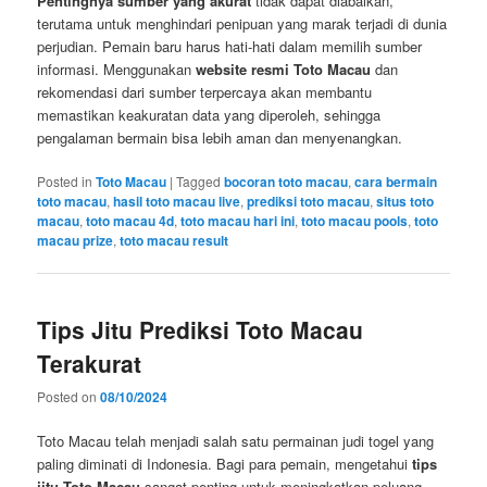
Pentingnya sumber yang akurat
tidak dapat diabaikan,
terutama untuk menghindari penipuan yang marak terjadi di dunia
perjudian. Pemain baru harus hati-hati dalam memilih sumber
informasi. Menggunakan
website resmi Toto Macau
dan
rekomendasi dari sumber terpercaya akan membantu
memastikan keakuratan data yang diperoleh, sehingga
pengalaman bermain bisa lebih aman dan menyenangkan.
Posted in
Toto Macau
|
Tagged
bocoran toto macau
,
cara bermain
toto macau
,
hasil toto macau live
,
prediksi toto macau
,
situs toto
macau
,
toto macau 4d
,
toto macau hari ini
,
toto macau pools
,
toto
macau prize
,
toto macau result
Tips Jitu Prediksi Toto Macau
Terakurat
Posted on
08/10/2024
Toto Macau telah menjadi salah satu permainan judi togel yang
paling diminati di Indonesia. Bagi para pemain, mengetahui
tips
jitu Toto Macau
sangat penting untuk meningkatkan peluang