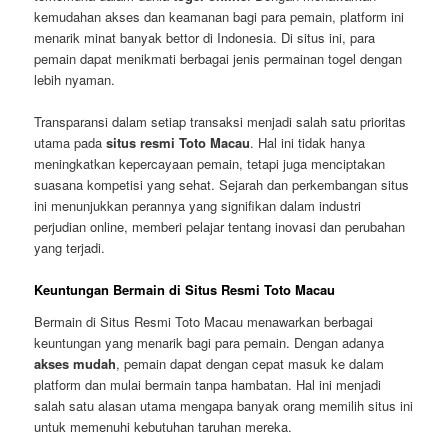
kemudahan akses dan keamanan bagi para pemain, platform ini
menarik minat banyak bettor di Indonesia. Di situs ini, para
pemain dapat menikmati berbagai jenis permainan togel dengan
lebih nyaman.
Transparansi dalam setiap transaksi menjadi salah satu prioritas
utama pada
situs resmi Toto Macau
. Hal ini tidak hanya
meningkatkan kepercayaan pemain, tetapi juga menciptakan
suasana kompetisi yang sehat. Sejarah dan perkembangan situs
ini menunjukkan perannya yang signifikan dalam industri
perjudian online, memberi pelajar tentang inovasi dan perubahan
yang terjadi.
Keuntungan Bermain di Situs Resmi Toto Macau
Bermain di Situs Resmi Toto Macau menawarkan berbagai
keuntungan yang menarik bagi para pemain. Dengan adanya
akses mudah
, pemain dapat dengan cepat masuk ke dalam
platform dan mulai bermain tanpa hambatan. Hal ini menjadi
salah satu alasan utama mengapa banyak orang memilih situs ini
untuk memenuhi kebutuhan taruhan mereka.