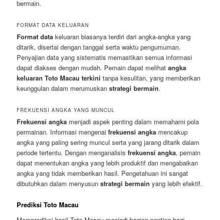
bermain.
FORMAT DATA KELUARAN
Format data
keluaran biasanya terdiri dari angka-angka yang
ditarik, disertai dengan tanggal serta waktu pengumuman.
Penyajian data yang sistematis memastikan semua informasi
dapat diakses dengan mudah. Pemain dapat melihat
angka
keluaran Toto Macau terkini
tanpa kesulitan, yang memberikan
keunggulan dalam merumuskan
strategi bermain
.
FREKUENSI ANGKA YANG MUNCUL
Frekuensi angka
menjadi aspek penting dalam memahami pola
permainan. Informasi mengenai
frekuensi angka
mencakup
angka yang paling sering muncul serta yang jarang ditarik dalam
periode tertentu. Dengan menganalisis
frekuensi angka
, pemain
dapat menentukan angka yang lebih produktif dan mengabaikan
angka yang tidak memberikan hasil. Pengetahuan ini sangat
dibutuhkan dalam menyusun
strategi bermain
yang lebih efektif.
Prediksi Toto Macau
Memprediksi hasil Toto Macau menjadi bagian penting bagi