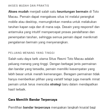
AKSES MUDAH DAN PRAKTIS
Akses mudah
menjadi salah satu
keuntungan bermain
di Toto
Macau. Pemain dapat mengakses situs ini melalui perangkat
mobile atau desktop, memungkinkan mereka untuk melakukan
taruhan kapan saja dan di mana saja. Desain yang responsif dan
antarmuka yang intuitif mempercepat proses pendaftaran dan
penempatan taruhan, sehingga semua pemain dapat menikmati
pengalaman bermain yang menyenangkan.
PELUANG MENANG YANG TINGGI
Salah satu daya tarik utama Situs Resmi Toto Macau adalah
peluang menang yang tinggi. Dengan berbagai jenis permainan
dan bandar yang tersedia, pemain memiliki kesempatan yang
lebih besar untuk meraih kemenangan. Beragam permainan tidak
hanya memberikan pilihan yang variatif tetapi juga menarik minat
pemain untuk terus mencoba
strategi
baru dalam mendapatkan
hasil terbaik.
Cara Memilih Bandar Terpercaya
Pemilihan
bandar terpercaya
merupakan langkah krusial bagi