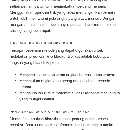
setiap pemain yang ingin meningkatkan peluang menang.
Menggunakan
tips dan trik
yang tepat memungkinkan pemain
untuk lebih memahami pola angka yang biasa muncul. Dengan
mengamati hasil-hasil sebelumnya, pemain dapat merumuskan
strategi yang lebih tepat.
TIPS DAN TRIK UNTUK MEMPREDIKSI
Terdapat beberapa metode yang dapat digunakan untuk
melakukan
prediksi Toto Macau
. Berikut adalah beberapa
langkah yang bisa dieksplorasi:
Menganalisis pola keluaran angka dari hasil sebelumnya.
Menentukan angka yang sering muncul dalam periode
tertentu.
Menggunakan rumus matematis untuk mengestimasi angka
yang mungkin keluar.
PENGGUNAAN DATA HISTORIS DALAM PREDIKSI
Memanfaatkan
data historis
sangat penting dalam proses
prediksi. Data ini mencakup informasi mengenai angka-angka