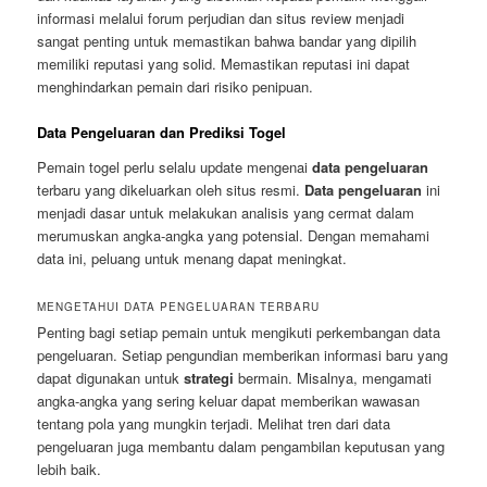
informasi melalui forum perjudian dan situs review menjadi
sangat penting untuk memastikan bahwa bandar yang dipilih
memiliki reputasi yang solid. Memastikan reputasi ini dapat
menghindarkan pemain dari risiko penipuan.
Data Pengeluaran dan Prediksi Togel
Pemain togel perlu selalu update mengenai
data pengeluaran
terbaru yang dikeluarkan oleh situs resmi.
Data pengeluaran
ini
menjadi dasar untuk melakukan analisis yang cermat dalam
merumuskan angka-angka yang potensial. Dengan memahami
data ini, peluang untuk menang dapat meningkat.
MENGETAHUI DATA PENGELUARAN TERBARU
Penting bagi setiap pemain untuk mengikuti perkembangan data
pengeluaran. Setiap pengundian memberikan informasi baru yang
dapat digunakan untuk
strategi
bermain. Misalnya, mengamati
angka-angka yang sering keluar dapat memberikan wawasan
tentang pola yang mungkin terjadi. Melihat tren dari data
pengeluaran juga membantu dalam pengambilan keputusan yang
lebih baik.