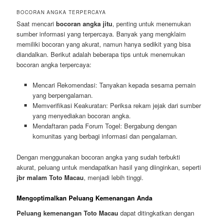
BOCORAN ANGKA TERPERCAYA
Saat mencari
bocoran angka jitu
, penting untuk menemukan
sumber informasi yang terpercaya. Banyak yang mengklaim
memiliki bocoran yang akurat, namun hanya sedikit yang bisa
diandalkan. Berikut adalah beberapa tips untuk menemukan
bocoran angka terpercaya:
Mencari Rekomendasi: Tanyakan kepada sesama pemain
yang berpengalaman.
Memverifikasi Keakuratan: Periksa rekam jejak dari sumber
yang menyediakan bocoran angka.
Mendaftaran pada Forum Togel: Bergabung dengan
komunitas yang berbagi informasi dan pengalaman.
Dengan menggunakan bocoran angka yang sudah terbukti
akurat, peluang untuk mendapatkan hasil yang diinginkan, seperti
jbr malam Toto Macau
, menjadi lebih tinggi.
Mengoptimalkan Peluang Kemenangan Anda
Peluang kemenangan Toto Macau
dapat ditingkatkan dengan