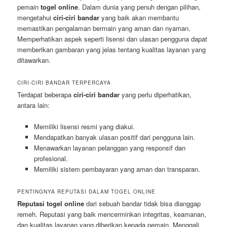
pemain
togel online
. Dalam dunia yang penuh dengan pilihan,
mengetahui
ciri-ciri bandar
yang baik akan membantu
memastikan pengalaman bermain yang aman dan nyaman.
Memperhatikan aspek seperti lisensi dan ulasan pengguna dapat
memberikan gambaran yang jelas tentang kualitas layanan yang
ditawarkan.
CIRI-CIRI BANDAR TERPERCAYA
Terdapat beberapa
ciri-ciri bandar
yang perlu diperhatikan,
antara lain:
Memiliki lisensi resmi yang diakui.
Mendapatkan banyak ulasan positif dari pengguna lain.
Menawarkan layanan pelanggan yang responsif dan
profesional.
Memiliki sistem pembayaran yang aman dan transparan.
PENTINGNYA REPUTASI DALAM TOGEL ONLINE
Reputasi togel online
dari sebuah bandar tidak bisa dianggap
remeh. Reputasi yang baik mencerminkan integritas, keamanan,
dan kualitas layanan yang diberikan kepada pemain. Menggali