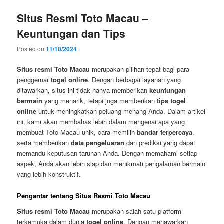
Situs Resmi Toto Macau –
Keuntungan dan Tips
Posted on
11/10/2024
Situs resmi Toto Macau
merupakan pilihan tepat bagi para
penggemar
togel online
. Dengan berbagai layanan yang
ditawarkan, situs ini tidak hanya memberikan
keuntungan
bermain
yang menarik, tetapi juga memberikan
tips togel
online
untuk meningkatkan peluang menang Anda. Dalam artikel
ini, kami akan membahas lebih dalam mengenai apa yang
membuat Toto Macau unik, cara memilih
bandar terpercaya
,
serta memberikan
data pengeluaran
dan prediksi yang dapat
memandu keputusan taruhan Anda. Dengan memahami setiap
aspek, Anda akan lebih siap dan menikmati pengalaman bermain
yang lebih konstruktif.
Pengantar tentang Situs Resmi Toto Macau
Situs resmi Toto Macau
merupakan salah satu platform
terkemuka dalam dunia
togel online
. Dengan menawarkan