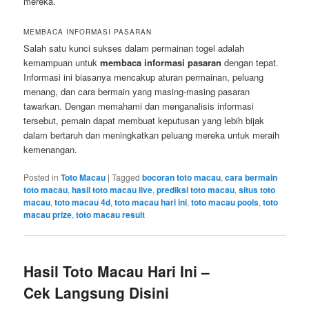
mereka.
MEMBACA INFORMASI PASARAN
Salah satu kunci sukses dalam permainan togel adalah
kemampuan untuk
membaca informasi pasaran
dengan tepat.
Informasi ini biasanya mencakup aturan permainan, peluang
menang, dan cara bermain yang masing-masing pasaran
tawarkan. Dengan memahami dan menganalisis informasi
tersebut, pemain dapat membuat keputusan yang lebih bijak
dalam bertaruh dan meningkatkan peluang mereka untuk meraih
kemenangan.
Posted in
Toto Macau
|
Tagged
bocoran toto macau
,
cara bermain
toto macau
,
hasil toto macau live
,
prediksi toto macau
,
situs toto
macau
,
toto macau 4d
,
toto macau hari ini
,
toto macau pools
,
toto
macau prize
,
toto macau result
Hasil Toto Macau Hari Ini –
Cek Langsung Disini