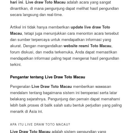
hari ini
.
Live draw Toto Macau
adalah acara yang sangat
dinantikan, di mana pengunjung dapat melihat hasil pengundian
secara langsung dan real-time.
Artikel ini tidak hanya memberikan
update live draw Toto
Macau
, tetapi juga menunjukkan cara menonton acara tersebut
dan sumber terpercaya untuk mendapatkan informasi yang
akurat. Dengan mengandalkan
website resmi Toto Macau
,
forum diskusi, dan media terkemuka, Anda dapat memastikan
mendapatkan informasi paling tepat mengenai hasil pengundian
terkini.
Pengantar tentang Live Draw Toto Macau
Pengenalan
Live Draw Toto Macau
memberikan wawasan
mendalam tentang bagaimana sistem ini beroperasi serta latar
belakang sejarahnya. Pengunjung dan pemain dapat memahami
lebih baik proses di balik salah satu bentuk perjudian yang paling
menarik di Asia ini.
APA ITU LIVE DRAW TOTO MACAU?
Live Draw Toto Macau
adalah sistem pengundian yang