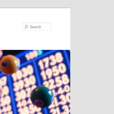
Search