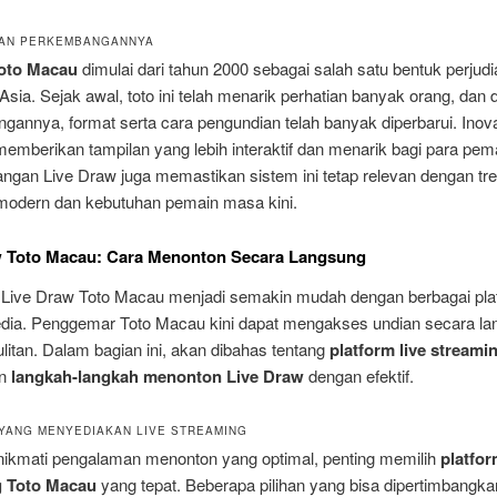
DAN PERKEMBANGANNYA
Toto Macau
dimulai dari tahun 2000 sebagai salah satu bentuk perjud
 Asia. Sejak awal, toto ini telah menarik perhatian banyak orang, dan
gannya, format serta cara pengundian telah banyak diperbarui. Inov
memberikan tampilan yang lebih interaktif dan menarik bagi para pem
gan Live Draw juga memastikan sistem ini tetap relevan dengan tr
 modern dan kebutuhan pemain masa kini.
w Toto Macau: Cara Menonton Secara Langsung
Live Draw Toto Macau menjadi semakin mudah dengan berbagai pla
edia. Penggemar Toto Macau kini dapat mengakses undian secara l
litan. Dalam bagian ini, akan dibahas tentang
platform live streami
n
langkah-langkah menonton Live Draw
dengan efektif.
YANG MENYEDIAKAN LIVE STREAMING
ikmati pengalaman menonton yang optimal, penting memilih
platfor
g Toto Macau
yang tepat. Beberapa pilihan yang bisa dipertimbangkan