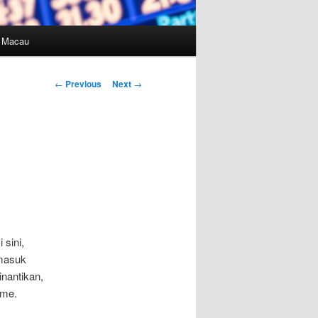
o Macau
Post
←
Previous
Next
→
navigation
i sini,
rmasuk
nantikan,
ime.