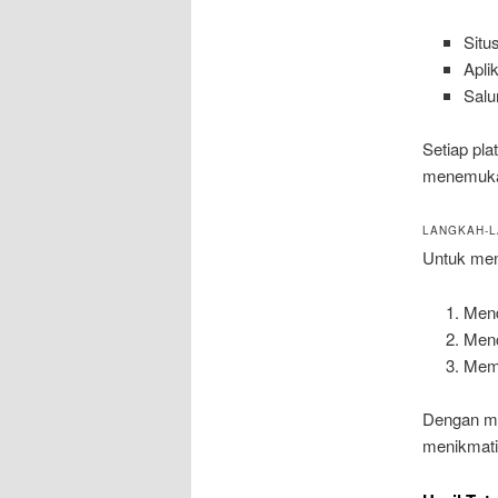
Situ
Apli
Salu
Setiap pl
menemukan
LANGKAH-L
Untuk men
Mend
Menc
Mema
Dengan m
menikmati