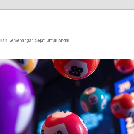
ikan Kemenangan Sejati untuk Anda!