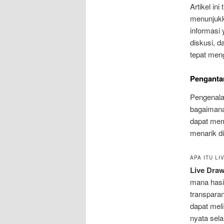
Artikel in
menunjukk
informasi
diskusi, 
tepat meng
Penganta
Pengenal
bagaimana 
dapat mema
menarik di 
APA ITU L
Live Dra
mana hasi
transpara
dapat mel
nyata sel