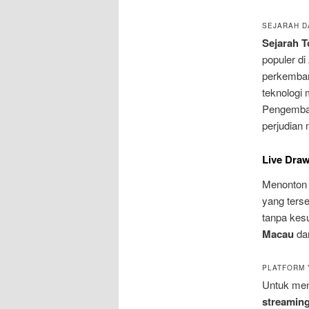
SEJARAH 
Sejarah 
populer di
perkemban
teknologi 
Pengemban
perjudian
Live Dra
Menonton 
yang ters
tanpa kesu
Macau
da
PLATFORM 
Untuk men
streamin