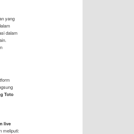
ian yang
 dalam
asi dalam
ain.
en
tform
angsung
ng Toto
m live
 meliputi: