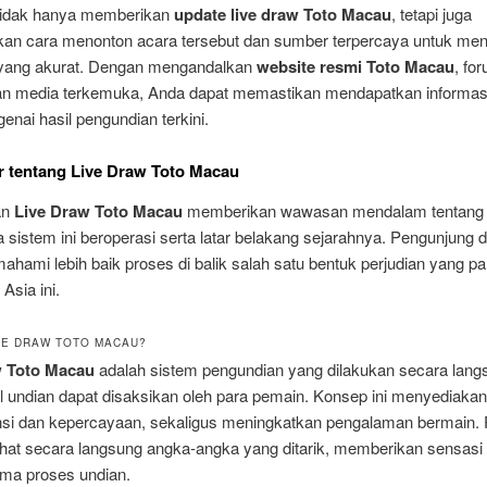
i tidak hanya memberikan
update live draw Toto Macau
, tetapi juga
an cara menonton acara tersebut dan sumber terpercaya untuk me
 yang akurat. Dengan mengandalkan
website resmi Toto Macau
, fo
dan media terkemuka, Anda dapat memastikan mendapatkan informasi
enai hasil pengundian terkini.
r tentang Live Draw Toto Macau
an
Live Draw Toto Macau
memberikan wawasan mendalam tentang
sistem ini beroperasi serta latar belakang sejarahnya. Pengunjung 
hami lebih baik proses di balik salah satu bentuk perjudian yang pa
Asia ini.
IVE DRAW TOTO MACAU?
w Toto Macau
adalah sistem pengundian yang dilakukan secara langs
l undian dapat disaksikan oleh para pemain. Konsep ini menyediakan
nsi dan kepercayaan, sekaligus meningkatkan pengalaman bermain.
ihat secara langsung angka-angka yang ditarik, memberikan sensasi 
ama proses undian.