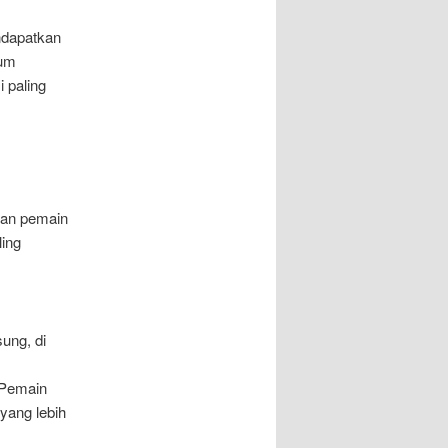
ndapatkan
rum
 paling
dan pemain
ling
ung, di
 Pemain
yang lebih