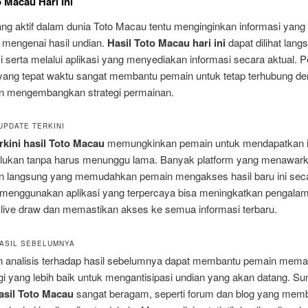
o Macau Hari Ini
ng aktif dalam dunia Toto Macau tentu menginginkan informasi yang 
i mengenai hasil undian.
Hasil Toto Macau hari ini
dapat dilihat lang
i serta melalui aplikasi yang menyediakan informasi secara aktual.
 yang tepat waktu sangat membantu pemain untuk tetap terhubung de
an mengembangkan strategi permainan.
UPDATE TERKINI
rkini hasil Toto Macau
memungkinkan pemain untuk mendapatkan i
rlukan tanpa harus menunggu lama. Banyak platform yang menawar
 langsung yang memudahkan pemain mengakses hasil baru ini seca
u, menggunakan aplikasi yang terpercaya bisa meningkatkan pengala
live draw dan memastikan akses ke semua informasi terbaru.
HASIL SEBELUMNYA
 analisis terhadap hasil sebelumnya dapat membantu pemain mema
gi yang lebih baik untuk mengantisipasi undian yang akan datang. S
hasil Toto Macau
sangat beragam, seperti forum dan blog yang mem