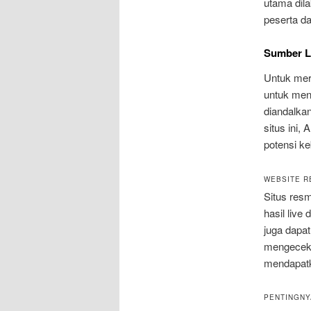
utama dil
peserta da
Sumber L
Untuk mer
untuk men
diandalka
situs ini,
potensi ke
WEBSITE R
Situs res
hasil live
juga dapa
mengecek 
mendapatk
PENTINGNY