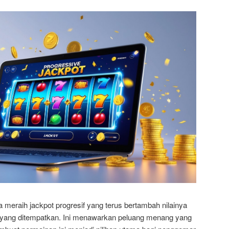
meraih jackpot progresif yang terus bertambah nilainya
n yang ditempatkan. Ini menawarkan peluang menang yang