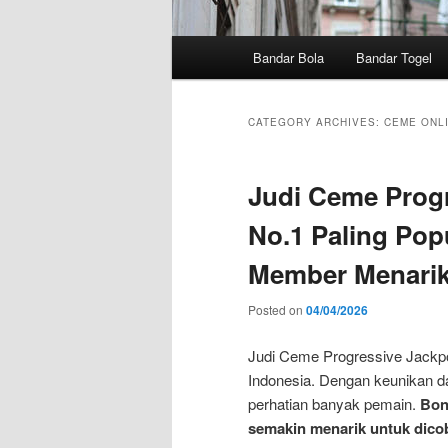
Main
Bandar Bola
Bandar Togel
menu
CATEGORY ARCHIVES:
CEME ONL
Judi Ceme Progr
No.1 Paling Po
Member Menari
Posted on
04/04/2026
Judi Ceme Progressive Jackpot
Indonesia. Dengan keunikan d
perhatian banyak pemain.
Bon
semakin menarik untuk dico