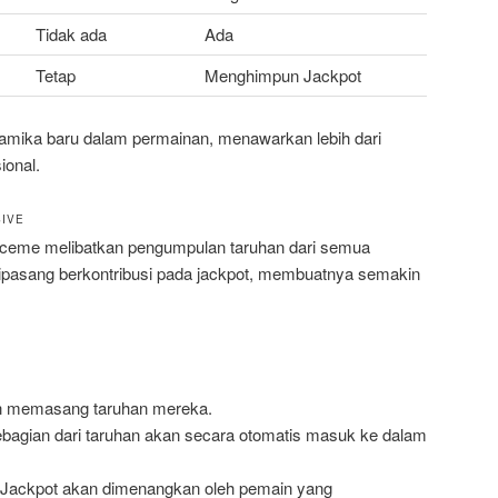
Tidak ada
Ada
Tetap
Menghimpun Jackpot
amika baru dalam permainan, menawarkan lebih dari
onal.
IVE
di ceme melibatkan pengumpulan taruhan dari semua
dipasang berkontribusi pada jackpot, membuatnya semakin
 memasang taruhan mereka.
bagian dari taruhan akan secara otomatis masuk ke dalam
Jackpot akan dimenangkan oleh pemain yang