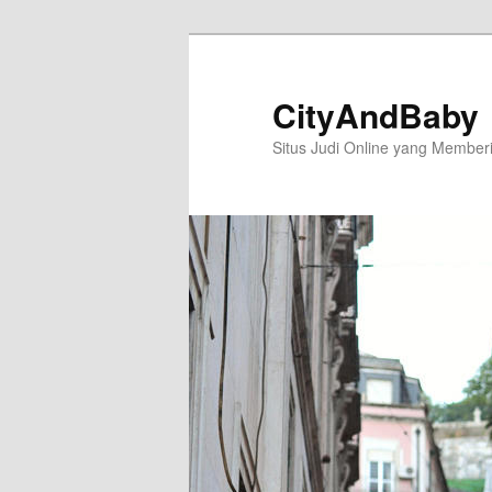
Skip
Skip
to
to
primary
secondary
CityAndBaby
content
content
Situs Judi Online yang Member