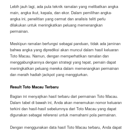
Lebih jauh lagi, ada pula teknik ramalan yang melibatkan angka
main, angka ikut, kepala, dan ekor. Dalam pemilihan angka-
angka ini, penelitian yang cermat dan analisis teliti perlu
dilakukan untuk meningkatkan peluang memenangkan
permainan.
Meskipun ramalan berfungsi sebagai panduan, tidak ada jaminan
bahwa angka yang diprediksi akan muncul dalam hasil keluaran
Toto Macau. Namun, dengan memperhatikan ramalan dan
menggabungkannya dengan strategi yang tepat, pemain dapat
meningkatkan peluang mereka dalam memenangkan permainan
dan meraih hadiah jackpot yang menggiurkan.
Result Toto Macau Terbaru
Bagian ini menyajikan hasil terbaru dari permainan Toto Macau.
Dalam tabel di bawah ini, Anda akan menemukan nomor keluaran
terkini dan hasil-hasil sebelumnya dari Toto Macau yang dapat
digunakan sebagai referensi untuk memahami pola permainan.
Dengan menggunakan data hasil Toto Macau terbaru, Anda dapat