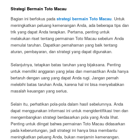
Strategi Bermain Toto Macau
Bagian ini berfokus pada
strategi bermain Toto Macau
.
Untuk
meningkatkan peluang kemenangan Anda, ada beberapa tips dan
trik yang dapat Anda terapkan. Pertama, penting untuk
melakukan riset tentang permainan Toto Macau sebelum Anda
memulai taruhan. Dapatkan pemahaman yang baik tentang
aturan, pembayaran, dan strategi yang dapat digunakan.
Selanjutnya, tetapkan batas taruhan yang bijaksana. Penting
untuk memiliki anggaran yang jelas dan memastikan Anda hanya
bertaruh dengan uang yang dapat Anda rugi. Jangan pernah
melebihi batas taruhan Anda, karena hal ini bisa menyebabkan
masalah keuangan yang serius.
Selain itu, perhatikan pola-pola dalam hasil sebelumnya. Anda
dapat menggunakan informasi ini untuk mengidentifikasi tren dan
mengembangkan strategi berdasarkan pola yang Anda lihat.
Penting untuk diingat bahwa permainan Toto Macau didasarkan
pada keberuntungan, jadi strategi ini hanya bisa membantu
meningkatkan peluang Anda, bukan menjamin kemenangan.