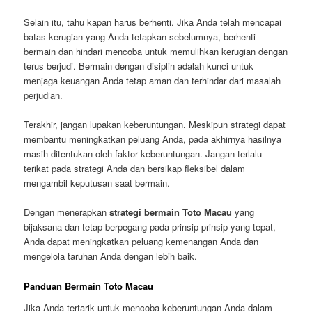
Selain itu, tahu kapan harus berhenti. Jika Anda telah mencapai
batas kerugian yang Anda tetapkan sebelumnya, berhenti
bermain dan hindari mencoba untuk memulihkan kerugian dengan
terus berjudi. Bermain dengan disiplin adalah kunci untuk
menjaga keuangan Anda tetap aman dan terhindar dari masalah
perjudian.
Terakhir, jangan lupakan keberuntungan. Meskipun strategi dapat
membantu meningkatkan peluang Anda, pada akhirnya hasilnya
masih ditentukan oleh faktor keberuntungan. Jangan terlalu
terikat pada strategi Anda dan bersikap fleksibel dalam
mengambil keputusan saat bermain.
Dengan menerapkan
strategi bermain Toto Macau
yang
bijaksana dan tetap berpegang pada prinsip-prinsip yang tepat,
Anda dapat meningkatkan peluang kemenangan Anda dan
mengelola taruhan Anda dengan lebih baik.
Panduan Bermain Toto Macau
Jika Anda tertarik untuk mencoba keberuntungan Anda dalam