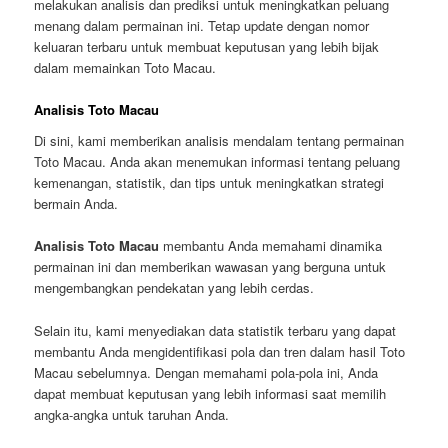
melakukan analisis dan prediksi untuk meningkatkan peluang
menang dalam permainan ini. Tetap update dengan nomor
keluaran terbaru untuk membuat keputusan yang lebih bijak
dalam memainkan Toto Macau.
Analisis Toto Macau
Di sini, kami memberikan analisis mendalam tentang permainan
Toto Macau. Anda akan menemukan informasi tentang peluang
kemenangan, statistik, dan tips untuk meningkatkan strategi
bermain Anda.
Analisis Toto Macau
membantu Anda memahami dinamika
permainan ini dan memberikan wawasan yang berguna untuk
mengembangkan pendekatan yang lebih cerdas.
Selain itu, kami menyediakan data statistik terbaru yang dapat
membantu Anda mengidentifikasi pola dan tren dalam hasil Toto
Macau sebelumnya. Dengan memahami pola-pola ini, Anda
dapat membuat keputusan yang lebih informasi saat memilih
angka-angka untuk taruhan Anda.