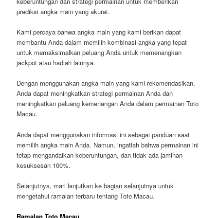
keberuntungan dan strategi permainan untuk memberikan
prediksi angka main yang akurat.
Kami percaya bahwa angka main yang kami berikan dapat
membantu Anda dalam memilih kombinasi angka yang tepat
untuk memaksimalkan peluang Anda untuk memenangkan
jackpot atau hadiah lainnya.
Dengan menggunakan angka main yang kami rekomendasikan,
Anda dapat meningkatkan strategi permainan Anda dan
meningkatkan peluang kemenangan Anda dalam permainan Toto
Macau.
Anda dapat menggunakan informasi ini sebagai panduan saat
memilih angka main Anda. Namun, ingatlah bahwa permainan ini
tetap mengandalkan keberuntungan, dan tidak ada jaminan
kesuksesan 100%.
Selanjutnya, mari lanjutkan ke bagian selanjutnya untuk
mengetahui ramalan terbaru tentang Toto Macau.
Ramalan Toto Macau