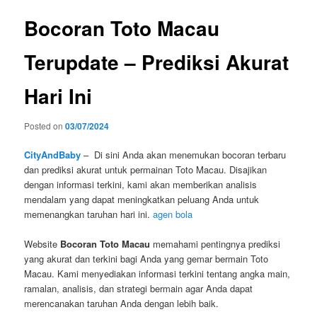
Bocoran Toto Macau
Terupdate – Prediksi Akurat
Hari Ini
Posted on
03/07/2024
CityAndBaby
– Di sini Anda akan menemukan bocoran terbaru
dan prediksi akurat untuk permainan Toto Macau. Disajikan
dengan informasi terkini, kami akan memberikan analisis
mendalam yang dapat meningkatkan peluang Anda untuk
memenangkan taruhan hari ini.
agen bola
Website
Bocoran Toto Macau
memahami pentingnya prediksi
yang akurat dan terkini bagi Anda yang gemar bermain Toto
Macau. Kami menyediakan informasi terkini tentang angka main,
ramalan, analisis, dan strategi bermain agar Anda dapat
merencanakan taruhan Anda dengan lebih baik.