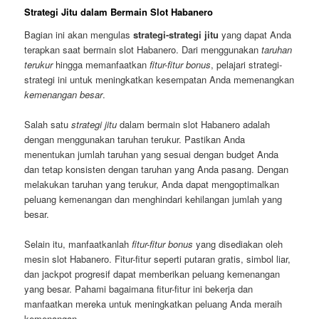
Strategi Jitu dalam Bermain Slot Habanero
Bagian ini akan mengulas
strategi-strategi jitu
yang dapat Anda
terapkan saat bermain slot Habanero. Dari menggunakan
taruhan
terukur
hingga memanfaatkan
fitur-fitur bonus
, pelajari strategi-
strategi ini untuk meningkatkan kesempatan Anda memenangkan
kemenangan besar
.
Salah satu
strategi jitu
dalam bermain slot Habanero adalah
dengan menggunakan taruhan terukur. Pastikan Anda
menentukan jumlah taruhan yang sesuai dengan budget Anda
dan tetap konsisten dengan taruhan yang Anda pasang. Dengan
melakukan taruhan yang terukur, Anda dapat mengoptimalkan
peluang kemenangan dan menghindari kehilangan jumlah yang
besar.
Selain itu, manfaatkanlah
fitur-fitur bonus
yang disediakan oleh
mesin slot Habanero. Fitur-fitur seperti putaran gratis, simbol liar,
dan jackpot progresif dapat memberikan peluang kemenangan
yang besar. Pahami bagaimana fitur-fitur ini bekerja dan
manfaatkan mereka untuk meningkatkan peluang Anda meraih
kemenangan.