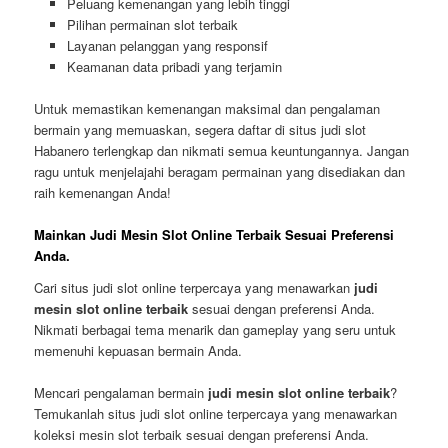
Peluang kemenangan yang lebih tinggi
Pilihan permainan slot terbaik
Layanan pelanggan yang responsif
Keamanan data pribadi yang terjamin
Untuk memastikan kemenangan maksimal dan pengalaman
bermain yang memuaskan, segera daftar di situs judi slot
Habanero terlengkap dan nikmati semua keuntungannya. Jangan
ragu untuk menjelajahi beragam permainan yang disediakan dan
raih kemenangan Anda!
Mainkan Judi Mesin Slot Online Terbaik Sesuai Preferensi
Anda.
Cari situs judi slot online terpercaya yang menawarkan
judi
mesin slot online terbaik
sesuai dengan preferensi Anda.
Nikmati berbagai tema menarik dan gameplay yang seru untuk
memenuhi kepuasan bermain Anda.
Mencari pengalaman bermain
judi mesin slot online terbaik
?
Temukanlah situs judi slot online terpercaya yang menawarkan
koleksi mesin slot terbaik sesuai dengan preferensi Anda.