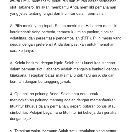
waktu untuk memahami peraturan dan aturan dasar permainan
slot Habanero. Ini akan membantu Anda memiliki pemahaman
yang jelas tentang fungsi dan fitur-fitur dalam permainan.
2. Pilih mesin yang tepat: Setiap mesin slot Habanero memiliki
karakteristik yang berbeda, termasuk jumlah payline, tingkat
volatilitas, dan persentase pengembalian (RTP). Pilih mesin yang
sesuai dengan preferensi Anda dan pastikan untuk memahami
cara kerjanya.
3. Kelola bankroll dengan bijak: Salah satu kunci kesuksesan
dalam bermain slot Habanero adalah mengelola bankroll dengan
bijaksana. Tetapkan batas maksimal untuk taruhan Anda dan
bermain dengan bertanggung jawab.
4. Optimalkan peluang Anda: Salah satu cara untuk
meningkatkan peluang menang adalah dengan memanfaatkan
fitur-fitur khusus dalam permainan, seperti putaran bonus atau
simbol liar. Pelajari bagaimana fitur-fitur ini bekerja dan gunakan
dengan bijak.
5. Tetapkan waktu bermain: Salah satu kesalahan yang sering