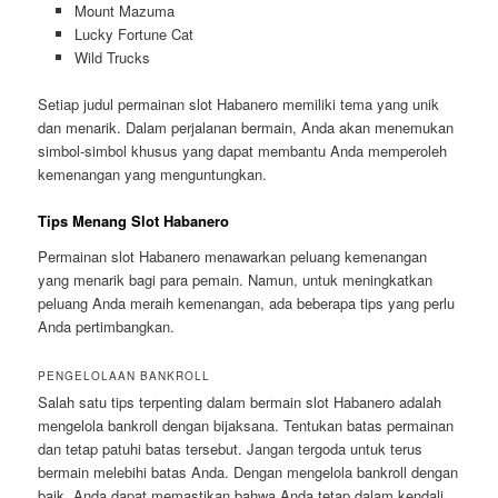
Mount Mazuma
Lucky Fortune Cat
Wild Trucks
Setiap judul permainan slot Habanero memiliki tema yang unik
dan menarik. Dalam perjalanan bermain, Anda akan menemukan
simbol-simbol khusus yang dapat membantu Anda memperoleh
kemenangan yang menguntungkan.
Tips Menang Slot Habanero
Permainan slot Habanero menawarkan peluang kemenangan
yang menarik bagi para pemain. Namun, untuk meningkatkan
peluang Anda meraih kemenangan, ada beberapa tips yang perlu
Anda pertimbangkan.
PENGELOLAAN BANKROLL
Salah satu tips terpenting dalam bermain slot Habanero adalah
mengelola bankroll dengan bijaksana. Tentukan batas permainan
dan tetap patuhi batas tersebut. Jangan tergoda untuk terus
bermain melebihi batas Anda. Dengan mengelola bankroll dengan
baik, Anda dapat memastikan bahwa Anda tetap dalam kendali