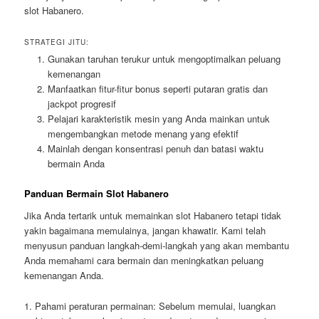
slot Habanero.
STRATEGI JITU:
Gunakan taruhan terukur untuk mengoptimalkan peluang
kemenangan
Manfaatkan fitur-fitur bonus seperti putaran gratis dan
jackpot progresif
Pelajari karakteristik mesin yang Anda mainkan untuk
mengembangkan metode menang yang efektif
Mainlah dengan konsentrasi penuh dan batasi waktu
bermain Anda
Panduan Bermain Slot Habanero
Jika Anda tertarik untuk memainkan slot Habanero tetapi tidak
yakin bagaimana memulainya, jangan khawatir. Kami telah
menyusun panduan langkah-demi-langkah yang akan membantu
Anda memahami cara bermain dan meningkatkan peluang
kemenangan Anda.
1. Pahami peraturan permainan: Sebelum memulai, luangkan