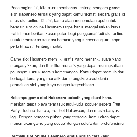
Pada bagian ini, kita akan membahas tentang beragam
game
slot Habanero terbaik
yang dapat kamu nikmati secara gratis di
situs slot online. Di sini, kamu akan menemukan opsi untuk
bermain slot online Habanero tanpa harus mengeluarkan biaya.
Hal ini memberikan kesempatan bagi penggemar judi slot online
untuk merasakan sensasi bermain yang menyenangkan tanpa
perlu khawatir tentang modal.
Game slot Habanero memiliki grafis yang menarik, suara yang
mengasyikkan, dan fitur-fitur menarik yang dapat meningkatkan
peluangmu untuk meraih kemenangan. Kamu dapat memilih dari
berbagai tema yang menarik dan mengeksplorasi dunia
permainan slot yang kaya dengan kegembiraan.
Beberapa
game slot Habanero terbaik
yang dapat kamu
mainkan tanpa biaya termasuk judul-judul populer seperti Fruit
Party, Techno Tumble, Hot Hot Halloween, dan masih banyak
lagi. Dengan beragam pilihan yang tersedia, kamu akan dapat
menemukan game yang sesuai dengan selera dan preferensimu.
Bermain
slot online Habanero gratis
adalah cara yang