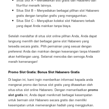
Situs Slot A – Menawarkan slot gratis dari Habanero dan
fitur-fitur menarik lainnya.
Situs Slot B – Menyediakan berbagai pilihan slot Habanero
gratis dengan tampilan grafis yang mengagumkan.
Situs Slot C – Menyajikan koleksi slot Habanero terbaik
yang dapat Anda mainkan tanpa biaya.
Setelah mendaftar di situs slot online pilihan Anda, Anda dapat
langsung memilih dari berbagai game slot Habanero yang
tersedia secara gratis. Pilih permainan yang sesuai dengan
preferensi Anda dan mainkan dengan kesenangan tanpa khawatir
akan kehilangan uang. Selamat mencoba dan semoga Anda
meraih kemenangan!
Promo Slot Gratis: Bonus Slot Habanero Gratis
Di bagian ini, kami ingin memberikan informasi kepada anda
mengenai promo dan bonus slot gratis yang ditawarkan oleh
situs-situs slot online Habanero. Dengan memanfaatkan
promo
slot gratis
ini, Anda dapat menikmati berbagai kesempatan
untuk bermain slot Habanero secara gratis dan memiliki
kesempatan untuk memenangkan hadiah yang menggiurkan.