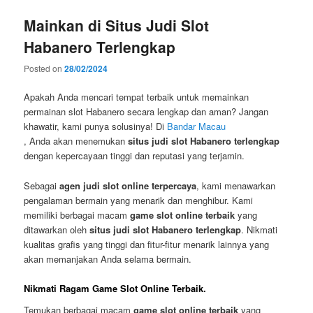
Mainkan di Situs Judi Slot
Habanero Terlengkap
Posted on
28/02/2024
Apakah Anda mencari tempat terbaik untuk memainkan
permainan slot Habanero secara lengkap dan aman? Jangan
khawatir, kami punya solusinya! Di
Bandar Macau
, Anda akan menemukan
situs judi slot Habanero terlengkap
dengan kepercayaan tinggi dan reputasi yang terjamin.
Sebagai
agen judi slot online terpercaya
, kami menawarkan
pengalaman bermain yang menarik dan menghibur. Kami
memiliki berbagai macam
game slot online terbaik
yang
ditawarkan oleh
situs judi slot Habanero terlengkap
. Nikmati
kualitas grafis yang tinggi dan fitur-fitur menarik lainnya yang
akan memanjakan Anda selama bermain.
Nikmati Ragam Game Slot Online Terbaik.
Temukan berbagai macam
game slot online terbaik
yang