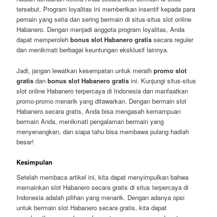
tersebut. Program loyalitas ini memberikan insentif kepada para
pemain yang setia dan sering bermain di situs-situs slot online
Habanero. Dengan menjadi anggota program loyalitas, Anda
dapat memperoleh
bonus slot Habanero gratis
secara reguler
dan menikmati berbagai keuntungan eksklusif lainnya.
Jadi, jangan lewatkan kesempatan untuk meraih
promo slot
gratis
dan
bonus slot Habanero gratis
ini. Kunjungi situs-situs
slot online Habanero terpercaya di Indonesia dan manfaatkan
promo-promo menarik yang ditawarkan. Dengan bermain slot
Habanero secara gratis, Anda bisa mengasah kemampuan
bermain Anda, menikmati pengalaman bermain yang
menyenangkan, dan siapa tahu bisa membawa pulang hadiah
besar!
Kesimpulan
Setelah membaca artikel ini, kita dapat menyimpulkan bahwa
memainkan slot Habanero secara gratis di situs terpercaya di
Indonesia adalah pilihan yang menarik. Dengan adanya opsi
untuk bermain slot Habanero secara gratis, kita dapat