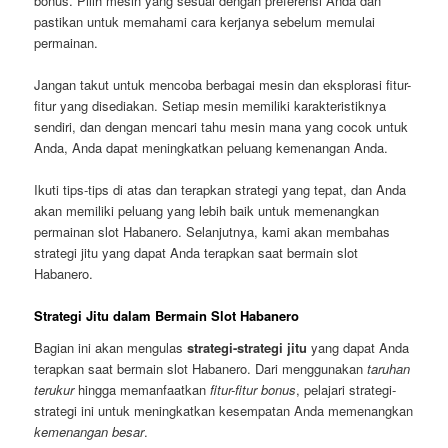
bonus. Pilih mesin yang sesuai dengan preferensi Anda dan
pastikan untuk memahami cara kerjanya sebelum memulai
permainan.
Jangan takut untuk mencoba berbagai mesin dan eksplorasi fitur-
fitur yang disediakan. Setiap mesin memiliki karakteristiknya
sendiri, dan dengan mencari tahu mesin mana yang cocok untuk
Anda, Anda dapat meningkatkan peluang kemenangan Anda.
Ikuti tips-tips di atas dan terapkan strategi yang tepat, dan Anda
akan memiliki peluang yang lebih baik untuk memenangkan
permainan slot Habanero. Selanjutnya, kami akan membahas
strategi jitu yang dapat Anda terapkan saat bermain slot
Habanero.
Strategi Jitu dalam Bermain Slot Habanero
Bagian ini akan mengulas
strategi-strategi jitu
yang dapat Anda
terapkan saat bermain slot Habanero. Dari menggunakan
taruhan
terukur
hingga memanfaatkan
fitur-fitur bonus
, pelajari strategi-
strategi ini untuk meningkatkan kesempatan Anda memenangkan
kemenangan besar
.