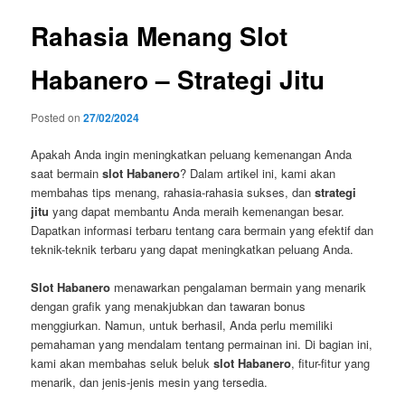
Rahasia Menang Slot
Habanero – Strategi Jitu
Posted on
27/02/2024
Apakah Anda ingin meningkatkan peluang kemenangan Anda
saat bermain
slot Habanero
? Dalam artikel ini, kami akan
membahas tips menang, rahasia-rahasia sukses, dan
strategi
jitu
yang dapat membantu Anda meraih kemenangan besar.
Dapatkan informasi terbaru tentang cara bermain yang efektif dan
teknik-teknik terbaru yang dapat meningkatkan peluang Anda.
Slot Habanero
menawarkan pengalaman bermain yang menarik
dengan grafik yang menakjubkan dan tawaran bonus
menggiurkan. Namun, untuk berhasil, Anda perlu memiliki
pemahaman yang mendalam tentang permainan ini. Di bagian ini,
kami akan membahas seluk beluk
slot Habanero
, fitur-fitur yang
menarik, dan jenis-jenis mesin yang tersedia.