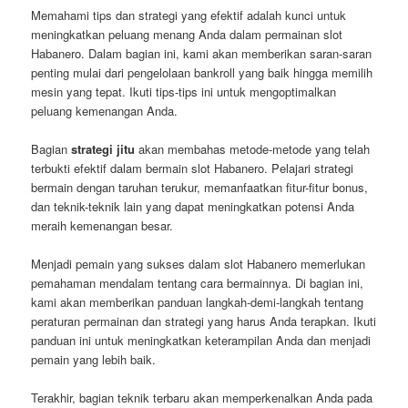
Memahami tips dan strategi yang efektif adalah kunci untuk
meningkatkan peluang menang Anda dalam permainan slot
Habanero. Dalam bagian ini, kami akan memberikan saran-saran
penting mulai dari pengelolaan bankroll yang baik hingga memilih
mesin yang tepat. Ikuti tips-tips ini untuk mengoptimalkan
peluang kemenangan Anda.
Bagian
strategi jitu
akan membahas metode-metode yang telah
terbukti efektif dalam bermain slot Habanero. Pelajari strategi
bermain dengan taruhan terukur, memanfaatkan fitur-fitur bonus,
dan teknik-teknik lain yang dapat meningkatkan potensi Anda
meraih kemenangan besar.
Menjadi pemain yang sukses dalam slot Habanero memerlukan
pemahaman mendalam tentang cara bermainnya. Di bagian ini,
kami akan memberikan panduan langkah-demi-langkah tentang
peraturan permainan dan strategi yang harus Anda terapkan. Ikuti
panduan ini untuk meningkatkan keterampilan Anda dan menjadi
pemain yang lebih baik.
Terakhir, bagian teknik terbaru akan memperkenalkan Anda pada