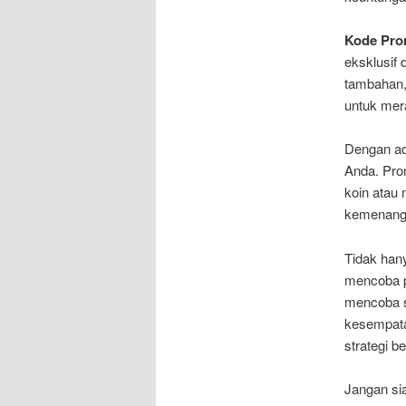
Kode Pro
eksklusif
tambahan,
untuk mer
Dengan a
Anda. Pro
koin atau
kemenang
Tidak han
mencoba p
mencoba s
kesempata
strategi b
Jangan si