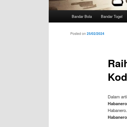
Main
Bandar Bola
Bandar Togel
menu
Posted on
25/02/2024
Rai
Kod
Dalam art
Habanero
Habanero.
Habanero