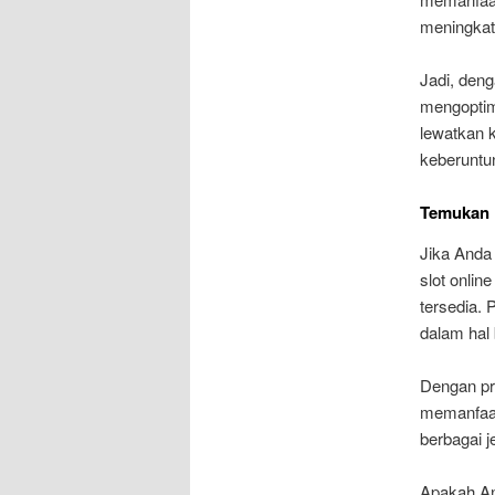
meningkat
Jadi, den
mengoptim
lewatkan 
keberuntu
Temukan P
Jika Anda
slot onli
tersedia.
dalam hal 
Dengan pr
memanfaat
berbagai j
Apakah An