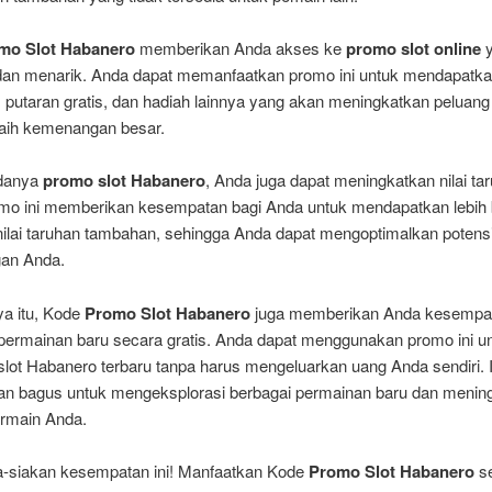
mo Slot Habanero
memberikan Anda akses ke
promo slot online
y
 dan menarik. Anda dapat memanfaatkan promo ini untuk mendapatk
 putaran gratis, dan hadiah lainnya yang akan meningkatkan peluan
aih kemenangan besar.
danya
promo slot Habanero
, Anda juga dapat meningkatkan nilai ta
mo ini memberikan kesempatan bagi Anda untuk mendapatkan lebih
 nilai taruhan tambahan, sehingga Anda dapat mengoptimalkan potens
an Anda.
ya itu, Kode
Promo Slot Habanero
juga memberikan Anda kesempat
ermainan baru secara gratis. Anda dapat menggunakan promo ini u
lot Habanero terbaru tanpa harus mengeluarkan uang Anda sendiri. I
n bagus untuk mengeksplorasi berbagai permainan baru dan menin
ermain Anda.
a-siakan kesempatan ini! Manfaatkan Kode
Promo Slot Habanero
s