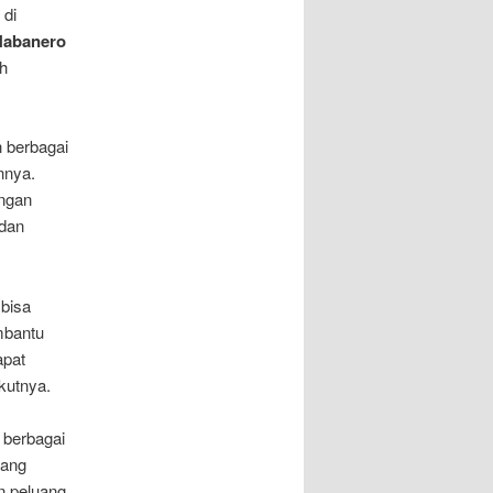
 di
Habanero
h
 berbagai
nnya.
ngan
 dan
 bisa
mbantu
apat
kutnya.
 berbagai
yang
n peluang