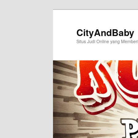
Skip
to
primary
CityAndBaby
content
Situs Judi Online yang Member