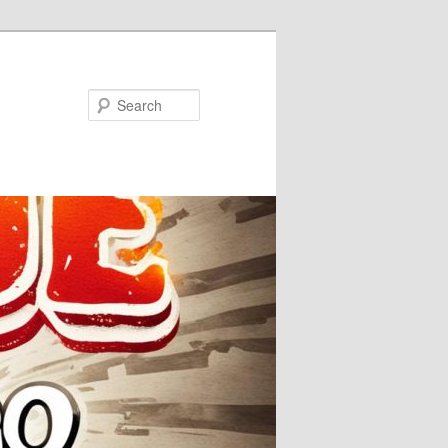
Search