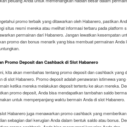
kan peluang Anda untuk memenangkan hadiah besar dalam permaina
getahui promo terbaik yang ditawarkan oleh Habanero, pastikan And
i situs resmi mereka atau melihat informasi terbaru pada platform sl
warkan permainan dari Habanero. Jangan lewatkan kesempatan un
an promo dan bonus menarik yang bisa membuat permainan Anda l
untungkan.
an Promo Deposit dan Cashback di Slot Habanero
 ini, kita akan membahas tentang promo deposit dan cashback yang 
n di slot Habanero. Promo deposit adalah penawaran istimewa yang 
main ketika mereka melakukan deposit tertentu ke akun mereka. D
kan promo deposit, Anda bisa mendapatkan tambahan saldo berma
unakan untuk memperpanjang waktu bermain Anda di slot Habanero.
u, slot Habanero juga menawarkan promo cashback yang memberikan
ian sebagian dari kerugian Anda dalam bentuk saldo atau bonus. D
kan promo cashback, Anda bisa mengurangi kerugian Anda dan