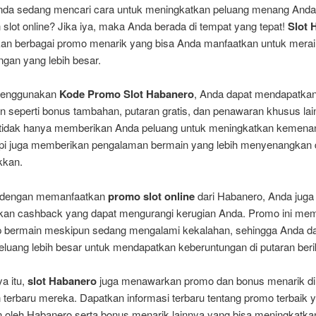
da sedang mencari cara untuk meningkatkan peluang menang Anda
slot online? Jika iya, maka Anda berada di tempat yang tepat!
Slot 
n berbagai promo menarik yang bisa Anda manfaatkan untuk merai
gan yang lebih besar.
enggunakan
Kode Promo Slot Habanero
, Anda dapat mendapatkan
n seperti bonus tambahan, putaran gratis, dan penawaran khusus lai
 tidak hanya memberikan Anda peluang untuk meningkatkan kemena
api juga memberikan pengalaman bermain yang lebih menyenangkan
kkan.
u, dengan memanfaatkan
promo slot online
dari Habanero, Anda juga
an cashback yang dapat mengurangi kerugian Anda. Promo ini me
p bermain meskipun sedang mengalami kekalahan, sehingga Anda d
eluang lebih besar untuk mendapatkan keberuntungan di putaran beri
a itu,
slot Habanero
juga menawarkan promo dan bonus menarik di
 terbaru mereka. Dapatkan informasi terbaru tentang promo terbaik 
n oleh Habanero serta bonus menarik lainnya yang bisa meningkatka