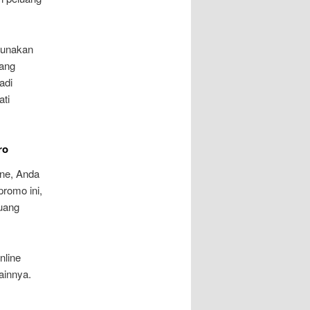
gunakan
yang
adi
ti
ro
ine, Anda
romo ini,
uang
nline
ainnya.