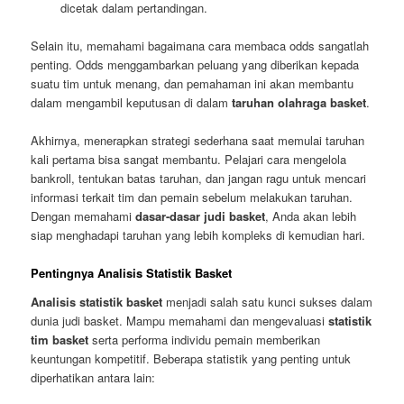
dicetak dalam pertandingan.
Selain itu, memahami bagaimana cara membaca odds sangatlah
penting. Odds menggambarkan peluang yang diberikan kepada
suatu tim untuk menang, dan pemahaman ini akan membantu
dalam mengambil keputusan di dalam
taruhan olahraga basket
.
Akhirnya, menerapkan strategi sederhana saat memulai taruhan
kali pertama bisa sangat membantu. Pelajari cara mengelola
bankroll, tentukan batas taruhan, dan jangan ragu untuk mencari
informasi terkait tim dan pemain sebelum melakukan taruhan.
Dengan memahami
dasar-dasar judi basket
, Anda akan lebih
siap menghadapi taruhan yang lebih kompleks di kemudian hari.
Pentingnya Analisis Statistik Basket
Analisis statistik basket
menjadi salah satu kunci sukses dalam
dunia judi basket. Mampu memahami dan mengevaluasi
statistik
tim basket
serta performa individu pemain memberikan
keuntungan kompetitif. Beberapa statistik yang penting untuk
diperhatikan antara lain: