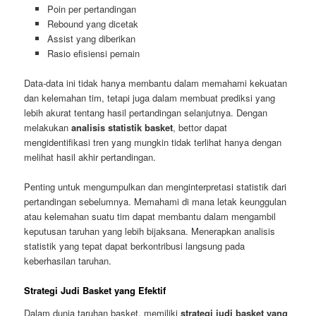
Poin per pertandingan
Rebound yang dicetak
Assist yang diberikan
Rasio efisiensi pemain
Data-data ini tidak hanya membantu dalam memahami kekuatan
dan kelemahan tim, tetapi juga dalam membuat prediksi yang
lebih akurat tentang hasil pertandingan selanjutnya. Dengan
melakukan
analisis statistik basket
, bettor dapat
mengidentifikasi tren yang mungkin tidak terlihat hanya dengan
melihat hasil akhir pertandingan.
Penting untuk mengumpulkan dan menginterpretasi statistik dari
pertandingan sebelumnya. Memahami di mana letak keunggulan
atau kelemahan suatu tim dapat membantu dalam mengambil
keputusan taruhan yang lebih bijaksana. Menerapkan analisis
statistik yang tepat dapat berkontribusi langsung pada
keberhasilan taruhan.
Strategi Judi Basket yang Efektif
Dalam dunia taruhan basket, memiliki
strategi judi basket yang