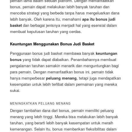
pemain lama dalam sebuah platform. Dengan memanfaatkan
bonus, pemain dapat melakukan lebih banyak taruhan dan
mencoba strategi yang berbeda tanpa harus mengeluarkan dana
lebih banyak. Oleh karena itu, memahami
apa itu bonus judi
basket
dan berbagai jenisnya menjadi hal yang esensial dalam
membuat keputusan taruhan yang cerdas.
Keuntungan Menggunakan Bonus Judi Basket
Penggunaan bonus judi basket membawa banyak
keuntungan
bonus
yang tidak dapat diabaikan. Penambahannya membuat
pengalaman taruhan semakin menarik dan menguntungkan bagi
para pemain. Dengan memanfaatkan bonus ini, pemain tidak
hanya memperbesar
peluang menang
, tetapi juga mendapatkan
kesempatan untuk lebih terlibat dalam permainan yang mereka
sukai.
MENINGKATKAN PELUANG MENANG
Dengan tambahan dana dari bonus, pemain memiliki peluang
menang yang lebih tinggi. Mereka bisa melakukan lebih banyak
taruhan, yang berarti lebih banyak kesempatan untuk meraih
kemenangan. Selain itu, bonus memberikan fleksibilitas dalam