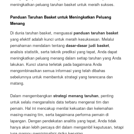
meningkatkan peluang taruhan basket untuk meraih sukses.
Panduan Taruhan Basket untuk Meningkatkan Peluang
Menang
Di dunia taruhan basket, menguasai
panduan taruhan basket
yang efektif adalah kunci untuk meraih kesuksesan. Melalui
pemahaman mendalam tentang
dasar-dasar judi basket
,
analisis statistik, serta teknik prediksi yang tepat, Anda dapat
meningkatkan peluang menang dalam setiap taruhan yang Anda
lakukan. Kunci utama terletak pada bagaimana Anda
mengombinasikan semua informasi yang telah dibahas
sebelumnya untuk membentuk strategi yang terencana dan
matang.
Dalam mengembangkan
strategi menang taruhan
, penting
untuk selalu menganalisis data terbaru mengenai tim dan
pemain. Hal ini mencakup menilai kekuatan dan kelemahan
masing-masing tim, serta bagaimana performa pemain di
lapangan. Dengan pendekatan analitis yang tepat, Anda tidak
hanya akan lebih percaya diri dalam mengambil keputusan, tetapi
juga mampu meminimalisir risiko kerugian.