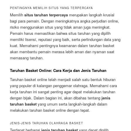
PENTINGNYA MEMILIH SITUS YANG TERPERCAYA
Memilih
situs taruhan terpercaya
merupakan langkah krusial
bagi para pemain. Dengan meningkatnya angka perjudian online,
risiko menggunakan situs yang tidak aman juga meningkat.
Pemain harus memastikan bahwa situs taruhan yang dipilih
memiliki lisensi, reputasi yang baik, serta perlindungan data yang
kuat. Memahami pentingnya keamanan dalam taruhan basket
akan membantu pemain merasa lebih aman dan nyaman saat
memasang taruhan.
Taruhan Basket Online: Cara Kerja dan Jenis Taruhan
Taruhan basket online telah menjadi salah satu bentuk hiburan
yang populer di kalangan penggemar olahraga. Memahami cara
kerja taruhan ini sangat penting agar dapat melakukan taruhan
dengan bijak. Dalam bagian ini, akan dibahas tentang
jenis
taruhan basket
yang umum serta langkah-langkah dalam
melakukan taruhan basket online dengan tepat.
JENIS-JENIS TARUHAN OLAHRAGA BASKET
Terdapat berbagai
jenis taruhan basket
yang dapat dipilih,