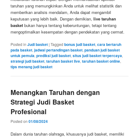
taruhan yang memungkinkan Anda untuk melihat statistik dan
memberikan analisis mendalam, Anda dapat mengambil
keputusan yang lebih baik. Dengan demikian,
live taruhan
basket
bukan hanya tentang keberuntungan, tetapi tentang
mengoptimalkan kesempatan dengan pendekatan yang cermat.
Posted in
Judi basket
|
Tagged
bonus judi basket
,
cara bertaruh
pada basket
,
jadwal pertandingan basket
,
panduan judi basket
untuk pemula
,
prediksi judi basket
,
situs judi basket terpercaya
,
strategi judi basket
,
taruhan basket live
,
taruhan basket online
,
tips menang judi basket
Menangkan Taruhan dengan
Strategi Judi Basket
Profesional
Posted on
01/08/2024
Dalam dunia taruhan olahraga, khususnya judi basket, memiliki