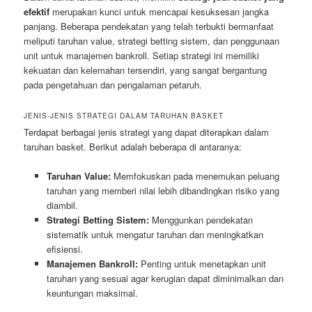
efektif
merupakan kunci untuk mencapai kesuksesan jangka
panjang. Beberapa pendekatan yang telah terbukti bermanfaat
meliputi taruhan value, strategi betting sistem, dan penggunaan
unit untuk manajemen bankroll. Setiap strategi ini memiliki
kekuatan dan kelemahan tersendiri, yang sangat bergantung
pada pengetahuan dan pengalaman petaruh.
JENIS-JENIS STRATEGI DALAM TARUHAN BASKET
Terdapat berbagai jenis strategi yang dapat diterapkan dalam
taruhan basket. Berikut adalah beberapa di antaranya:
Taruhan Value:
Memfokuskan pada menemukan peluang
taruhan yang memberi nilai lebih dibandingkan risiko yang
diambil.
Strategi Betting Sistem:
Menggunkan pendekatan
sistematik untuk mengatur taruhan dan meningkatkan
efisiensi.
Manajemen Bankroll:
Penting untuk menetapkan unit
taruhan yang sesuai agar kerugian dapat diminimalkan dan
keuntungan maksimal.