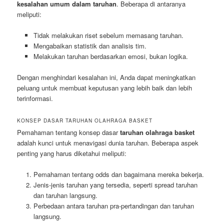
kesalahan umum dalam taruhan
. Beberapa di antaranya
meliputi:
Tidak melakukan riset sebelum memasang taruhan.
Mengabaikan statistik dan analisis tim.
Melakukan taruhan berdasarkan emosi, bukan logika.
Dengan menghindari kesalahan ini, Anda dapat meningkatkan
peluang untuk membuat keputusan yang lebih baik dan lebih
terinformasi.
KONSEP DASAR TARUHAN OLAHRAGA BASKET
Pemahaman tentang konsep dasar
taruhan olahraga basket
adalah kunci untuk menavigasi dunia taruhan. Beberapa aspek
penting yang harus diketahui meliputi:
Pemahaman tentang odds dan bagaimana mereka bekerja.
Jenis-jenis taruhan yang tersedia, seperti spread taruhan
dan taruhan langsung.
Perbedaan antara taruhan pra-pertandingan dan taruhan
langsung.