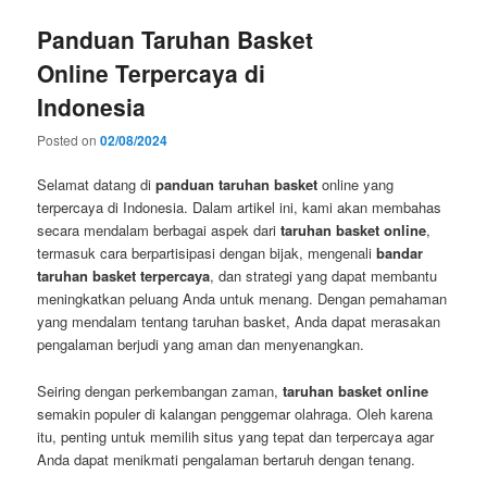
Panduan Taruhan Basket
Online Terpercaya di
Indonesia
Posted on
02/08/2024
Selamat datang di
panduan taruhan basket
online yang
terpercaya di Indonesia. Dalam artikel ini, kami akan membahas
secara mendalam berbagai aspek dari
taruhan basket online
,
termasuk cara berpartisipasi dengan bijak, mengenali
bandar
taruhan basket terpercaya
, dan strategi yang dapat membantu
meningkatkan peluang Anda untuk menang. Dengan pemahaman
yang mendalam tentang taruhan basket, Anda dapat merasakan
pengalaman berjudi yang aman dan menyenangkan.
Seiring dengan perkembangan zaman,
taruhan basket online
semakin populer di kalangan penggemar olahraga. Oleh karena
itu, penting untuk memilih situs yang tepat dan terpercaya agar
Anda dapat menikmati pengalaman bertaruh dengan tenang.