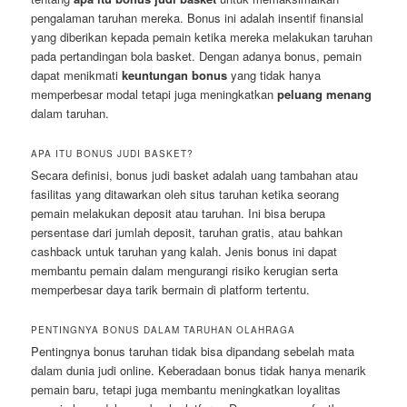
pengalaman taruhan mereka. Bonus ini adalah insentif finansial
yang diberikan kepada pemain ketika mereka melakukan taruhan
pada pertandingan bola basket. Dengan adanya bonus, pemain
dapat menikmati
keuntungan bonus
yang tidak hanya
memperbesar modal tetapi juga meningkatkan
peluang menang
dalam taruhan.
APA ITU BONUS JUDI BASKET?
Secara definisi, bonus judi basket adalah uang tambahan atau
fasilitas yang ditawarkan oleh situs taruhan ketika seorang
pemain melakukan deposit atau taruhan. Ini bisa berupa
persentase dari jumlah deposit, taruhan gratis, atau bahkan
cashback untuk taruhan yang kalah. Jenis bonus ini dapat
membantu pemain dalam mengurangi risiko kerugian serta
memperbesar daya tarik bermain di platform tertentu.
PENTINGNYA BONUS DALAM TARUHAN OLAHRAGA
Pentingnya bonus taruhan tidak bisa dipandang sebelah mata
dalam dunia judi online. Keberadaan bonus tidak hanya menarik
pemain baru, tetapi juga membantu meningkatkan loyalitas