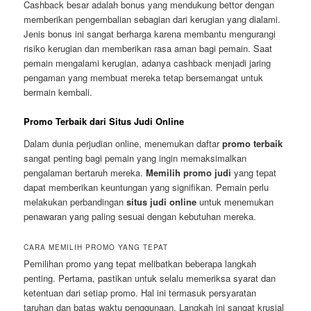
Cashback besar adalah bonus yang mendukung bettor dengan
memberikan pengembalian sebagian dari kerugian yang dialami.
Jenis bonus ini sangat berharga karena membantu mengurangi
risiko kerugian dan memberikan rasa aman bagi pemain. Saat
pemain mengalami kerugian, adanya cashback menjadi jaring
pengaman yang membuat mereka tetap bersemangat untuk
bermain kembali.
Promo Terbaik dari Situs Judi Online
Dalam dunia perjudian online, menemukan daftar
promo terbaik
sangat penting bagi pemain yang ingin memaksimalkan
pengalaman bertaruh mereka.
Memilih promo judi
yang tepat
dapat memberikan keuntungan yang signifikan. Pemain perlu
melakukan perbandingan
situs judi online
untuk menemukan
penawaran yang paling sesuai dengan kebutuhan mereka.
CARA MEMILIH PROMO YANG TEPAT
Pemilihan promo yang tepat melibatkan beberapa langkah
penting. Pertama, pastikan untuk selalu memeriksa syarat dan
ketentuan dari setiap promo. Hal ini termasuk persyaratan
taruhan dan batas waktu penggunaan. Langkah ini sangat krusial