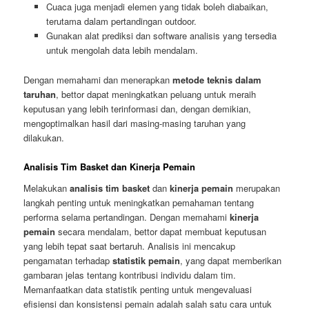
Cuaca juga menjadi elemen yang tidak boleh diabaikan,
terutama dalam pertandingan outdoor.
Gunakan alat prediksi dan software analisis yang tersedia
untuk mengolah data lebih mendalam.
Dengan memahami dan menerapkan
metode teknis dalam
taruhan
, bettor dapat meningkatkan peluang untuk meraih
keputusan yang lebih terinformasi dan, dengan demikian,
mengoptimalkan hasil dari masing-masing taruhan yang
dilakukan.
Analisis Tim Basket dan Kinerja Pemain
Melakukan
analisis tim basket
dan
kinerja pemain
merupakan
langkah penting untuk meningkatkan pemahaman tentang
performa selama pertandingan. Dengan memahami
kinerja
pemain
secara mendalam, bettor dapat membuat keputusan
yang lebih tepat saat bertaruh. Analisis ini mencakup
pengamatan terhadap
statistik pemain
, yang dapat memberikan
gambaran jelas tentang kontribusi individu dalam tim.
Memanfaatkan data statistik penting untuk mengevaluasi
efisiensi dan konsistensi pemain adalah salah satu cara untuk