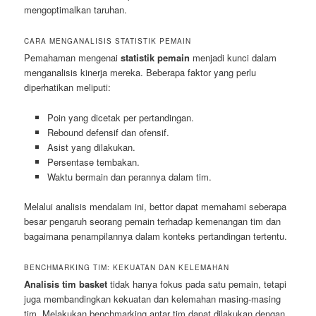
mengoptimalkan taruhan.
CARA MENGANALISIS STATISTIK PEMAIN
Pemahaman mengenai
statistik pemain
menjadi kunci dalam
menganalisis kinerja mereka. Beberapa faktor yang perlu
diperhatikan meliputi:
Poin yang dicetak per pertandingan.
Rebound defensif dan ofensif.
Asist yang dilakukan.
Persentase tembakan.
Waktu bermain dan perannya dalam tim.
Melalui analisis mendalam ini, bettor dapat memahami seberapa
besar pengaruh seorang pemain terhadap kemenangan tim dan
bagaimana penampilannya dalam konteks pertandingan tertentu.
BENCHMARKING TIM: KEKUATAN DAN KELEMAHAN
Analisis tim basket
tidak hanya fokus pada satu pemain, tetapi
juga membandingkan kekuatan dan kelemahan masing-masing
tim. Melakukan benchmarking antar tim dapat dilakukan dengan