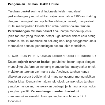
Pengenalan Taruhan Basket Online
Taruhan basket online
di Indonesia telah mengalami
perkembangan yang signifikan sejak awal tahun 1990-an. Seiring
dengan meningkatnya popularitas olahraga basket, masyarakat
mulai menunjukkan ketertarikan untuk terlibat dalam taruhan.
Perkembangan taruhan basket
tidak hanya mencakup jenis-
jenis taruhan yang tersedia, tetapi juga inovasi dalam cara orang
bertaruh. Hal ini memberikan peluang baru bagi penggemar untuk
merasakan sensasi pertandingan secara lebih mendalam.
SEJARAH DAN PERKEMBANGAN TARUHAN BASKET DI INDONESIA
Dalam
sejarah taruhan basket
, perubahan besar terjadi dengan
munculnya platform online yang memudahkan masyarakat untuk
melakukan taruhan dari mana saja. Awalnya, taruhan hanya
dilakukan secara tradisional, di mana penggemar mengandalkan
bandar lokal. Dengan kemajuan teknologi, banyak situs taruhan
yang bermunculan, menawarkan berbagai jenis taruhan dan odds
yang kompetitif.
Perkembangan taruhan basket
ini
mencerminkan semakin luasnya jangkauan olahraga ini di
Indonesia.