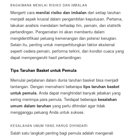
BAGAIMANA MENILAI RISIKO DAN IMBALAN
Mengerti cara
menilai risiko dan imbalan
dari setiap taruhan
menjadi aspek krusial dalam pengambilan keputusan. Pertama,
lakukan analisis mendalam terhadap tim, pemain, dan statistik
pertandingan. Pengamatan ini akan membantu dalam
mengidentifikasi peluang kemenangan dan potensi kerugian.
Selain itu, penting untuk memperhitungkan faktor eksternal
seperti cedera pemain, performa terkini, dan kondisi cuaca yang
dapat mempengaruhi hasil pertandingan.
Tips Taruhan Basket untuk Pemula
Memulai perjalanan dalam dunia taruhan basket bisa menjadi
tantangan. Dengan memahami beberapa
tips taruhan basket
untuk pemula
, Anda dapat menghindari banyak jebakan yang
sering menimpa para pemula. Terdapat beberapa
kesalahan
umum dalam taruhan
yang perlu dihindari agar tidak
mengganggu peluang Anda untuk sukses.
KESALAHAN UMUM YANG HARUS DIHINDARI
Salah satu langkah penting bagi pemula adalah mengenali