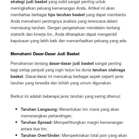
strategi judi basket
yang solid sangat penting untuk
meningkatkan peluang kemenangan Anda. Artikel ini akan
membahas berbagai
tips taruhan basket
yang dapat membantu
Anda memahami pentingnya analisis yang terencana dalam
memasang taruhan. Dengan pengetahuan mendalam tentang
statistik dan kinerja tim, Anda diharapkan dapat mengambil
keputusan yang lebih baik dan memanfaatkan peluang yang ada.
Memahami Dasar-Dasar Judi Basket
Pemahaman tentang
dasar-dasar judi basket
sangat penting
bagi setiap penjudi yang ingin terjun ke dunia
taruhan olahraga
basket
. Dasar-dasar ini mencakup berbagai aspek seperti jenis
taruhan yang tersedia dan istilah yang umum digunakan.
Berikut ini adalah beberapa jenis taruhan yang sering ditemui:
Taruhan Langsung:
Menentukan tim mana yang akan
memenangkan pertandingan.
Taruhan Spread:
Memperhitungkan margin kemenangan
antara dua tim.
Taruhan Over/Under:
Memperkirakan total poin yang akan