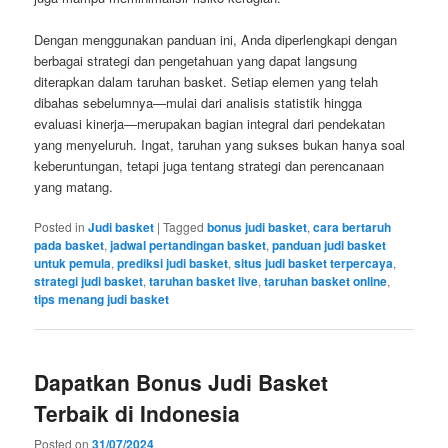
Dengan menggunakan panduan ini, Anda diperlengkapi dengan
berbagai strategi dan pengetahuan yang dapat langsung
diterapkan dalam taruhan basket. Setiap elemen yang telah
dibahas sebelumnya—mulai dari analisis statistik hingga
evaluasi kinerja—merupakan bagian integral dari pendekatan
yang menyeluruh. Ingat, taruhan yang sukses bukan hanya soal
keberuntungan, tetapi juga tentang strategi dan perencanaan
yang matang.
Posted in
Judi basket
|
Tagged
bonus judi basket
,
cara bertaruh
pada basket
,
jadwal pertandingan basket
,
panduan judi basket
untuk pemula
,
prediksi judi basket
,
situs judi basket terpercaya
,
strategi judi basket
,
taruhan basket live
,
taruhan basket online
,
tips menang judi basket
Dapatkan Bonus Judi Basket
Terbaik di Indonesia
Posted on
31/07/2024