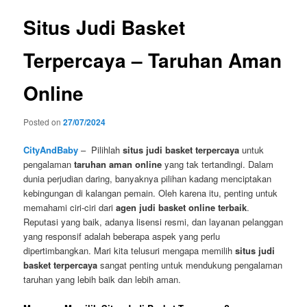
Situs Judi Basket
Terpercaya – Taruhan Aman
Online
Posted on
27/07/2024
CityAndBaby
– Pilihlah
situs judi basket terpercaya
untuk
pengalaman
taruhan aman online
yang tak tertandingi. Dalam
dunia perjudian daring, banyaknya pilihan kadang menciptakan
kebingungan di kalangan pemain. Oleh karena itu, penting untuk
memahami ciri-ciri dari
agen judi basket online terbaik
.
Reputasi yang baik, adanya lisensi resmi, dan layanan pelanggan
yang responsif adalah beberapa aspek yang perlu
dipertimbangkan. Mari kita telusuri mengapa memilih
situs judi
basket terpercaya
sangat penting untuk mendukung pengalaman
taruhan yang lebih baik dan lebih aman.