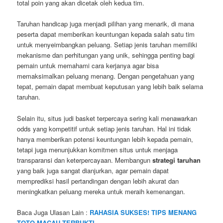
total poin yang akan dicetak oleh kedua tim.
Taruhan handicap juga menjadi pilihan yang menarik, di mana
peserta dapat memberikan keuntungan kepada salah satu tim
untuk menyeimbangkan peluang. Setiap jenis taruhan memiliki
mekanisme dan perhitungan yang unik, sehingga penting bagi
pemain untuk memahami cara kerjanya agar bisa
memaksimalkan peluang menang. Dengan pengetahuan yang
tepat, pemain dapat membuat keputusan yang lebih baik selama
taruhan.
Selain itu, situs judi basket terpercaya sering kali menawarkan
odds yang kompetitif untuk setiap jenis taruhan. Hal ini tidak
hanya memberikan potensi keuntungan lebih kepada pemain,
tetapi juga menunjukkan komitmen situs untuk menjaga
transparansi dan keterpercayaan. Membangun
strategi taruhan
yang baik juga sangat dianjurkan, agar pemain dapat
memprediksi hasil pertandingan dengan lebih akurat dan
meningkatkan peluang mereka untuk meraih kemenangan.
Baca Juga Ulasan Lain :
RAHASIA SUKSES! TIPS MENANG
TOTO MACAU TERBUKTI