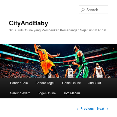
Skip
to
Sear
primary
content
CityAndBaby
Situs Judi Online yang Memberikan Kemenangan Sejati untuk Anda!
Main
Bandar Bola
Bandar Togel
Ceme Online
Judi Slot
menu
Sabung Ayam
Togel Online
Toto Macau
Post
←
Previous
Next
→
navigation