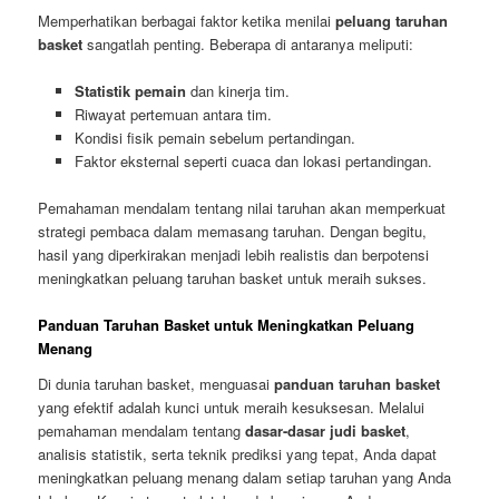
Memperhatikan berbagai faktor ketika menilai
peluang taruhan
basket
sangatlah penting. Beberapa di antaranya meliputi:
Statistik pemain
dan kinerja tim.
Riwayat pertemuan antara tim.
Kondisi fisik pemain sebelum pertandingan.
Faktor eksternal seperti cuaca dan lokasi pertandingan.
Pemahaman mendalam tentang nilai taruhan akan memperkuat
strategi pembaca dalam memasang taruhan. Dengan begitu,
hasil yang diperkirakan menjadi lebih realistis dan berpotensi
meningkatkan peluang taruhan basket untuk meraih sukses.
Panduan Taruhan Basket untuk Meningkatkan Peluang
Menang
Di dunia taruhan basket, menguasai
panduan taruhan basket
yang efektif adalah kunci untuk meraih kesuksesan. Melalui
pemahaman mendalam tentang
dasar-dasar judi basket
,
analisis statistik, serta teknik prediksi yang tepat, Anda dapat
meningkatkan peluang menang dalam setiap taruhan yang Anda