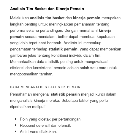
Analisis Tim Basket dan Kinerja Pemain
Melakukan
analisis tim basket
dan
kinerja pemain
merupakan
langkah penting untuk meningkatkan pemahaman tentang
performa selama pertandingan. Dengan memahami
kinerja
pemain
secara mendalam, bettor dapat membuat keputusan
yang lebih tepat saat bertaruh. Analisis ini mencakup
pengamatan terhadap
statistik pemain
, yang dapat memberikan
gambaran jelas tentang kontribusi individu dalam tim.
Memanfaatkan data statistik penting untuk mengevaluasi
efisiensi dan konsistensi pemain adalah salah satu cara untuk
mengoptimalkan taruhan.
CARA MENGANALISIS STATISTIK PEMAIN
Pemahaman mengenai
statistik pemain
menjadi kunci dalam
menganalisis kinerja mereka. Beberapa faktor yang perlu
diperhatikan meliputi:
Poin yang dicetak per pertandingan.
Rebound defensif dan ofensif.
Asist yang dilakukan.