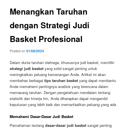
Menangkan Taruhan
dengan Strategi Judi
Basket Profesional
Posted on
01/08/2024
Dalam dunia taruhan olahraga, khususnya judi basket, memiliki
strategi judi basket
yang solid sangat penting untuk
meningkatkan peluang kemenangan Anda. Artikel ini akan
membahas berbagai
tips taruhan basket
yang dapat membantu
Anda memahami pentingnya analisis yang terencana dalam
memasang taruhan. Dengan pengetahuan mendalam tentang
statistik dan kinerja tim, Anda diharapkan dapat mengambil
keputusan yang lebih baik dan memanfaatkan peluang yang ada.
Memahami Dasar-Dasar Judi Basket
Pemahaman tentang
dasar-dasar judi basket
sangat penting