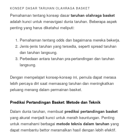
KONSEP DASAR TARUHAN OLAHRAGA BASKET
Pemahaman tentang konsep dasar
taruhan olahraga basket
adalah kunci untuk menavigasi dunia taruhan. Beberapa aspek
penting yang harus diketahui meliputi:
Pemahaman tentang odds dan bagaimana mereka bekerja.
Jenis-jenis taruhan yang tersedia, seperti spread taruhan
dan taruhan langsung.
Perbedaan antara taruhan pra-pertandingan dan taruhan
langsung.
Dengan mempelajari konsep-konsep ini, pemula dapat merasa
lebih percaya diri saat memasang taruhan dan meningkatkan
peluang menang dalam permainan basket.
Prediksi Pertandingan Basket: Metode dan Teknik
Dalam dunia taruhan, membuat
prediksi pertandingan basket
yang akurat menjadi kunci untuk meraih keuntungan. Penting
untuk memahami berbagai
metode teknis dalam taruhan
yang
dapat membantu bettor meramalkan hasil dengan lebih efektif.