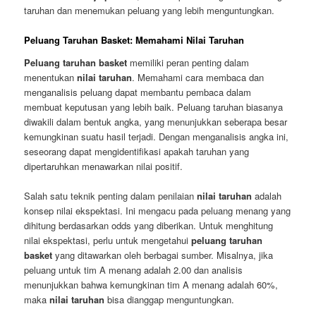
taruhan dan menemukan peluang yang lebih menguntungkan.
Peluang Taruhan Basket: Memahami Nilai Taruhan
Peluang taruhan basket
memiliki peran penting dalam
menentukan
nilai taruhan
. Memahami cara membaca dan
menganalisis peluang dapat membantu pembaca dalam
membuat keputusan yang lebih baik. Peluang taruhan biasanya
diwakili dalam bentuk angka, yang menunjukkan seberapa besar
kemungkinan suatu hasil terjadi. Dengan menganalisis angka ini,
seseorang dapat mengidentifikasi apakah taruhan yang
dipertaruhkan menawarkan nilai positif.
Salah satu teknik penting dalam penilaian
nilai taruhan
adalah
konsep nilai ekspektasi. Ini mengacu pada peluang menang yang
dihitung berdasarkan odds yang diberikan. Untuk menghitung
nilai ekspektasi, perlu untuk mengetahui
peluang taruhan
basket
yang ditawarkan oleh berbagai sumber. Misalnya, jika
peluang untuk tim A menang adalah 2.00 dan analisis
menunjukkan bahwa kemungkinan tim A menang adalah 60%,
maka
nilai taruhan
bisa dianggap menguntungkan.