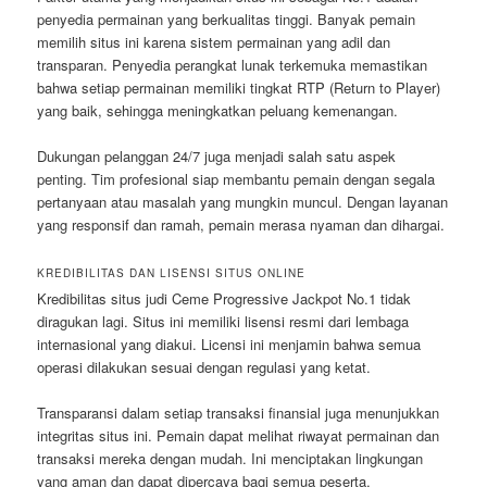
penyedia permainan yang berkualitas tinggi. Banyak pemain
memilih situs ini karena sistem permainan yang adil dan
transparan. Penyedia perangkat lunak terkemuka memastikan
bahwa setiap permainan memiliki tingkat RTP (Return to Player)
yang baik, sehingga meningkatkan peluang kemenangan.
Dukungan pelanggan 24/7 juga menjadi salah satu aspek
penting. Tim profesional siap membantu pemain dengan segala
pertanyaan atau masalah yang mungkin muncul. Dengan layanan
yang responsif dan ramah, pemain merasa nyaman dan dihargai.
KREDIBILITAS DAN LISENSI SITUS ONLINE
Kredibilitas situs judi Ceme Progressive Jackpot No.1 tidak
diragukan lagi. Situs ini memiliki lisensi resmi dari lembaga
internasional yang diakui. Licensi ini menjamin bahwa semua
operasi dilakukan sesuai dengan regulasi yang ketat.
Transparansi dalam setiap transaksi finansial juga menunjukkan
integritas situs ini. Pemain dapat melihat riwayat permainan dan
transaksi mereka dengan mudah. Ini menciptakan lingkungan
yang aman dan dapat dipercaya bagi semua peserta.