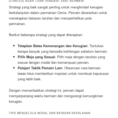
STRATEGI AGAR TIDAK RUNGKAT SAAT BERMAIN
Strategi yang baik sangat penting untuk menghindari kerugian
berkelanjutan dalam permainan Ceme. Pemain disarankan untuk
menetapkan batasan taruhan dan memperhatikan pola
permainan.
Berikut beberapa strategi yang dapat diterapkan:
Tetapkan Batas Kemenangan dan Kerugian
: Tentukan
berapa banyak yang bersedia kehilangan sebelum bermain.
Pilih Meja yang Sesuai
: Pilih meja dengan taruhan yang
sesuai dengan modal dan kemampuan pemain.
Pelajari Taktik Pemain Lain
: Observasi cara bermain
lawan bisa memberikan inspirasi untuk membuat keputusan
yang lebih baik.
Dengan memanfaatkan strategi ini, pemain dapat
memperpanjang waktu bermain dan mengurangi kemungkinan
kerugian.
TIPS MENGELOLA MODAL DAN BATASAN KEKALAHAN