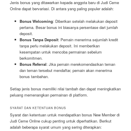
Jenis bonus yang ditawarkan kepada anggota baru di Judi Ceme
Online dapat bervariasi. Di antara yang paling populer adalah:
Bonus Welcoming
: Diberikan setelah melakukan deposit
pertama. Besar bonus ini biasanya persentase dari jumlah
deposit.
Bonus Tanpa Deposit
: Pemain menerima sejumlah kredit
tanpa perlu melakukan deposit. Ini memberikan
kesempatan untuk mencoba permainan sebelum
berkomitmen.
Bonus Referral
: Jika pemain merekomendasikan teman
dan teman tersebut mendaftar, pemain akan menerima
bonus tambahan.
Setiap jenis bonus memiliki nilai tambah dan dapat meningkatkan
peluang memenangkan permainan di platform.
SYARAT DAN KETENTUAN BONUS
Syarat dan ketentuan untuk mendapatkan bonus New Member di
Judi Ceme Online cukup penting untuk diperhatikan. Berikut
adalah beberapa syarat umum yang sering diterapkan: