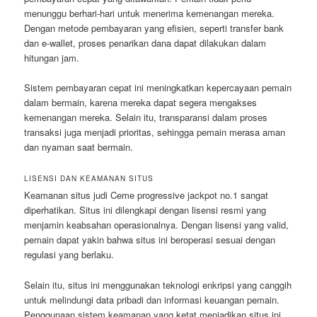
menunggu berhari-hari untuk menerima kemenangan mereka.
Dengan metode pembayaran yang efisien, seperti transfer bank
dan e-wallet, proses penarikan dana dapat dilakukan dalam
hitungan jam.
Sistem pembayaran cepat ini meningkatkan kepercayaan pemain
dalam bermain, karena mereka dapat segera mengakses
kemenangan mereka. Selain itu, transparansi dalam proses
transaksi juga menjadi prioritas, sehingga pemain merasa aman
dan nyaman saat bermain.
LISENSI DAN KEAMANAN SITUS
Keamanan situs judi Ceme progressive jackpot no.1 sangat
diperhatikan. Situs ini dilengkapi dengan lisensi resmi yang
menjamin keabsahan operasionalnya. Dengan lisensi yang valid,
pemain dapat yakin bahwa situs ini beroperasi sesuai dengan
regulasi yang berlaku.
Selain itu, situs ini menggunakan teknologi enkripsi yang canggih
untuk melindungi data pribadi dan informasi keuangan pemain.
Penggunaan sistem keamanan yang ketat menjadikan situs ini