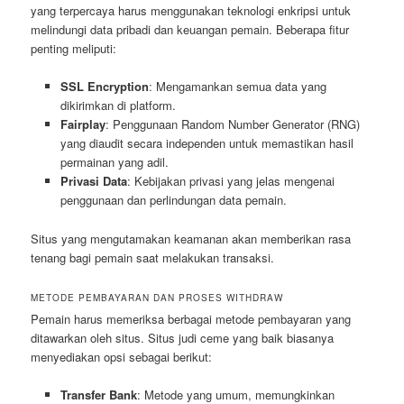
yang terpercaya harus menggunakan teknologi enkripsi untuk
melindungi data pribadi dan keuangan pemain. Beberapa fitur
penting meliputi:
SSL Encryption
: Mengamankan semua data yang
dikirimkan di platform.
Fairplay
: Penggunaan Random Number Generator (RNG)
yang diaudit secara independen untuk memastikan hasil
permainan yang adil.
Privasi Data
: Kebijakan privasi yang jelas mengenai
penggunaan dan perlindungan data pemain.
Situs yang mengutamakan keamanan akan memberikan rasa
tenang bagi pemain saat melakukan transaksi.
METODE PEMBAYARAN DAN PROSES WITHDRAW
Pemain harus memeriksa berbagai metode pembayaran yang
ditawarkan oleh situs. Situs judi ceme yang baik biasanya
menyediakan opsi sebagai berikut:
Transfer Bank
: Metode yang umum, memungkinkan