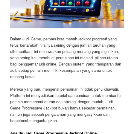
Dalam Judi Ceme, pemain bisa meraih jackpot progresif yang
terus bertambah nilainya seiring dengan jumlah taruhan yang
ditempatkan. Ini menawarkan peluang menang yang signifikan,
yang sering kali membuat permainan ini menjadi pilihan utama
bagi penggemar judi online. Dengan sistem yang transparan dan
adil, setiap pemain memiliki kesempatan yang sama untuk
menang besar.
Mereka yang baru mengenal permainan ini tidak perlu khawatir.
Platform ini menyediakan tutorial dan panduan untuk membantu
pemain memahami aturan dan strategi dengan mudah. Judi
Ceme Progressive Jackpot bukan hanya sekedar permainan,
namun juga sebuah pengalaman yang mengasyikkan dan
berpotensi menguntungkan.
Apa Itu Judi Ceme Progressive Jackpot Online