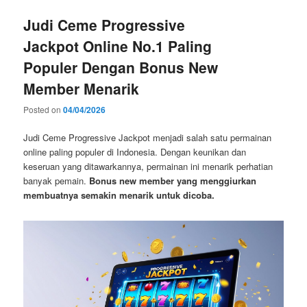
Judi Ceme Progressive
Jackpot Online No.1 Paling
Populer Dengan Bonus New
Member Menarik
Posted on
04/04/2026
Judi Ceme Progressive Jackpot menjadi salah satu permainan
online paling populer di Indonesia. Dengan keunikan dan
keseruan yang ditawarkannya, permainan ini menarik perhatian
banyak pemain.
Bonus new member yang menggiurkan
membuatnya semakin menarik untuk dicoba.