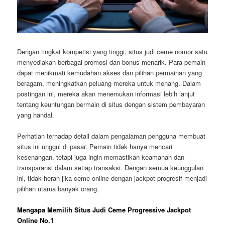
Dengan tingkat kompetisi yang tinggi, situs judi ceme nomor satu
menyediakan berbagai promosi dan bonus menarik. Para pemain
dapat menikmati kemudahan akses dan pilihan permainan yang
beragam, meningkatkan peluang mereka untuk menang. Dalam
postingan ini, mereka akan menemukan informasi lebih lanjut
tentang keuntungan bermain di situs dengan sistem pembayaran
yang handal.
Perhatian terhadap detail dalam pengalaman pengguna membuat
situs ini unggul di pasar. Pemain tidak hanya mencari
kesenangan, tetapi juga ingin memastikan keamanan dan
transparansi dalam setiap transaksi. Dengan semua keunggulan
ini, tidak heran jika ceme online dengan jackpot progresif menjadi
pilihan utama banyak orang.
Mengapa Memilih Situs Judi Ceme Progressive Jackpot
Online No.1