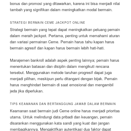
bonus dan promosi yang ditawarkan, karena ini bisa menjadi nilai
tambah yang signifikan dalam meningkatkan modal bermain.
STRATEGI BERMAIN CEME JACKPOT ONLINE
Strategi bermain yang tepat dapat meningkatkan peluang pemain
dalam meraih jackpot. Pertama, penting untuk memahami aturan
dan variasi permainan Ceme. Pemain harus tahu kapan harus
bermain agresif dan kapan harus bermain lebih hati-hati.
Manajemen bankroll adalah aspek penting lainnya; pemain harus
menentukan batasan dan disiplin dalam mengikuti rencana
tersebut. Menggunakan metode taruhan progresif dapat juga
menjadi pilihan, meskipun perlu ditangani dengan bijak. Pemain
harus menghindari bermain di saat emosional dan mengambil
jeda jika diperlukan.
TIPS KEAMANAN DAN BERTANGGUNG JAWAB DALAM BERMAIN
Keamanan saat bermain judi Ceme online harus menjadi prioritas
utama. Untuk melindungi data pribadi dan keuangan, pemain
disarankan menggunakan kata sandi yang kuat dan jangan
membagikannya. Mengaktifkan autentikasi dua faktor dapat