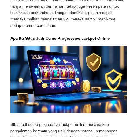
hanya menawarkan permainan, tetapi juga kesempatan untuk
belajar dan berkembang. Dengan demikian, pemain dapat
memaksimalkan pengalaman judi mereka sambil menikmati
setiap momen permainan.
Apa Itu Situs Judi Ceme Progressive Jackpot Online
Situs judi ceme progressive jackpot online menawarkan
pengalaman bermain yang unik dengan potensi kemenangan