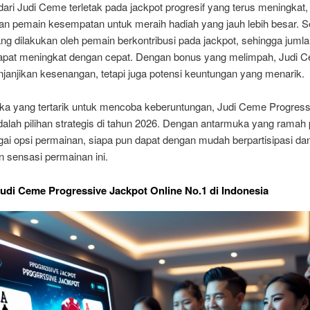
ari Judi Ceme terletak pada jackpot progresif yang terus meningkat,
n pemain kesempatan untuk meraih hadiah yang jauh lebih besar. S
ng dilakukan oleh pemain berkontribusi pada jackpot, sehingga juml
dapat meningkat dengan cepat. Dengan bonus yang melimpah, Judi C
janjikan kesenangan, tetapi juga potensi keuntungan yang menarik.
ka yang tertarik untuk mencoba keberuntungan, Judi Ceme Progress
dalah pilihan strategis di tahun 2026. Dengan antarmuka yang ramah
gai opsi permainan, siapa pun dapat dengan mudah berpartisipasi da
 sensasi permainan ini.
udi Ceme Progressive Jackpot Online No.1 di Indonesia