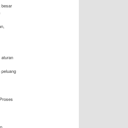
 besar
n
an,
 aturan
n peluang
 Proses
n.