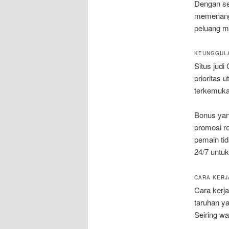
Dengan se
memenangk
peluang m
KEUNGGULA
Situs jud
prioritas 
terkemuka
Bonus yan
promosi re
pemain ti
24/7 untu
CARA KERJ
Cara kerja
taruhan y
Seiring wa