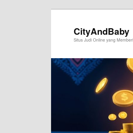
Skip
to
primary
CityAndBaby
content
Situs Judi Online yang Member