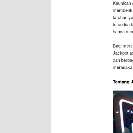
Keunikan d
memberika
taruhan ya
tersedia 
hanya men
Bagi mere
Jackpot a
dan berba
merasakan
Tentang J