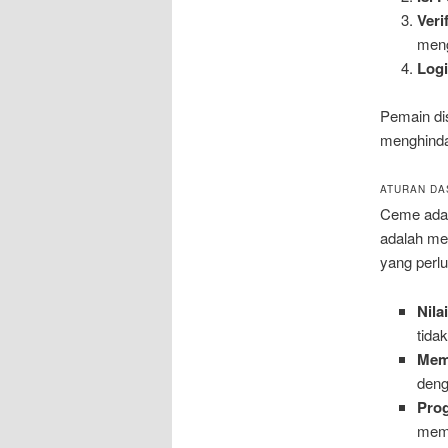
Veri
meng
Log
Pemain di
menghinda
ATURAN DA
Ceme adal
adalah men
yang perlu
Nila
tidak
Mem
deng
Prog
meme