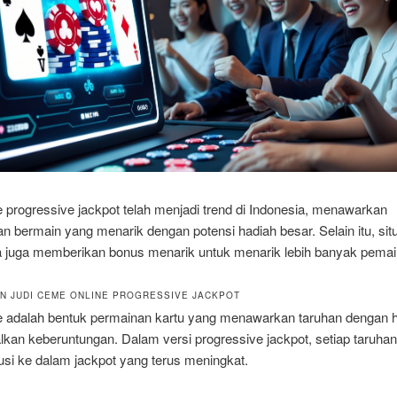
 progressive jackpot telah menjadi trend di Indonesia, menawarkan
 bermain yang menarik dengan potensi hadiah besar. Selain itu, sit
 juga memberikan bonus menarik untuk menarik lebih banyak pemai
N JUDI CEME ONLINE PROGRESSIVE JACKPOT
 adalah bentuk permainan kartu yang menawarkan taruhan dengan h
kan keberuntungan. Dalam versi progressive jackpot, setiap taruha
usi ke dalam jackpot yang terus meningkat.