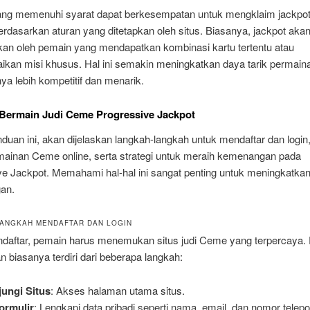
ng memenuhi syarat dapat berkesempatan untuk mengklaim jackpot
erdasarkan aturan yang ditetapkan oleh situs. Biasanya, jackpot aka
an oleh pemain yang mendapatkan kombinasi kartu tertentu atau
ikan misi khusus. Hal ini semakin meningkatkan daya tarik permain
a lebih kompetitif dan menarik.
Bermain Judi Ceme Progressive Jackpot
uan ini, akan dijelaskan langkah-langkah untuk mendaftar dan login,
mainan Ceme online, serta strategi untuk meraih kemenangan pada
ve Jackpot. Memahami hal-hal ini sangat penting untuk meningkatka
an.
ANGKAH MENDAFTAR DAN LOGIN
daftar, pemain harus menemukan situs judi Ceme yang terpercaya.
n biasanya terdiri dari beberapa langkah:
ungi Situs
: Akses halaman utama situs.
Formulir
: Lengkapi data pribadi seperti nama, email, dan nomor telepo