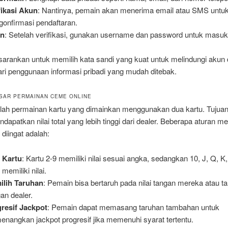
fikasi Akun
: Nantinya, pemain akan menerima email atau SMS untu
onfirmasi pendaftaran.
in
: Setelah verifikasi, gunakan username dan password untuk masuk
sarankan untuk memilih kata sandi yang kuat untuk melindungi akun
ri penggunaan informasi pribadi yang mudah ditebak.
SAR PERMAINAN CEME ONLINE
ah permainan kartu yang dimainkan menggunakan dua kartu. Tujua
dapatkan nilai total yang lebih tinggi dari dealer. Beberapa aturan m
 diingat adalah:
i Kartu
: Kartu 2-9 memiliki nilai sesuai angka, sedangkan 10, J, Q, K
 memiliki nilai.
ilih Taruhan
: Pemain bisa bertaruh pada nilai tangan mereka atau t
an dealer.
resif Jackpot
: Pemain dapat memasang taruhan tambahan untuk
nangkan jackpot progresif jika memenuhi syarat tertentu.