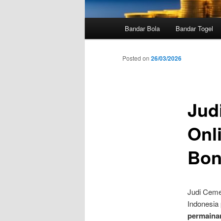
Main
Bandar Bola
Bandar Togel
menu
Posted on
26/03/2026
Jud
Onl
Bon
Judi Ceme 
Indonesia
permainan