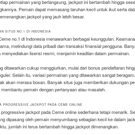
tiap permainan yang berlangsung, jackpot ini bertambah hingga ses
annya. Pemain dapat memasang taruhan kecil untuk ikut serta da
emenangkan jackpot yang jauh lebih besar.
N SITUS NO.1 DI INDONESIA
i Ceme no.1 di Indonesia menawarkan berbagai keunggulan. Keamana
utama, melindungi data pribadi dan transaksi finansial pengguna. Bany
 menyediakan lisensi resmi, menjamin keadilan dalam permainan.
g ditawarkan cukup menggiurkan, mulai dari bonus pendaftaran hing
guler. Selain itu, variasi permainan yang ditawarkan sangat beragam
dak akan merasa bosan. Banyak situs juga memberikan dukungan pe
k membantu pemain dengan pertanyaan atau masalah.
A PROGRESSIVE JACKPOT PADA CEME ONLINE
 progressive jackpot pada Ceme online sederhana tetapi menarik. Se
ang dipasang oleh pemain menyumbang sebagian kecil ke dalam jack
ktu, jumlah ini terus bertambah hingga jackpot dimenangkan.