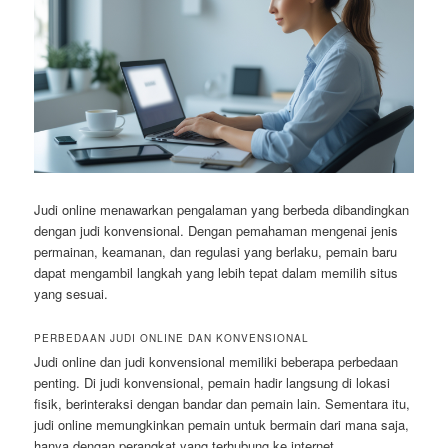
Judi online menawarkan pengalaman yang berbeda dibandingkan
dengan judi konvensional. Dengan pemahaman mengenai jenis
permainan, keamanan, dan regulasi yang berlaku, pemain baru
dapat mengambil langkah yang lebih tepat dalam memilih situs
yang sesuai.
PERBEDAAN JUDI ONLINE DAN KONVENSIONAL
Judi online dan judi konvensional memiliki beberapa perbedaan
penting. Di judi konvensional, pemain hadir langsung di lokasi
fisik, berinteraksi dengan bandar dan pemain lain. Sementara itu,
judi online memungkinkan pemain untuk bermain dari mana saja,
hanya dengan perangkat yang terhubung ke internet.