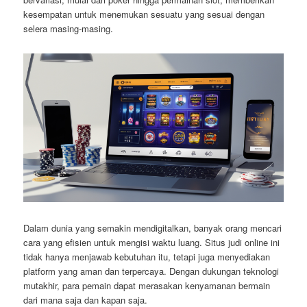
kesempatan untuk menemukan sesuatu yang sesuai dengan
selera masing-masing.
Dalam dunia yang semakin mendigitalkan, banyak orang mencari
cara yang efisien untuk mengisi waktu luang. Situs judi online ini
tidak hanya menjawab kebutuhan itu, tetapi juga menyediakan
platform yang aman dan terpercaya. Dengan dukungan teknologi
mutakhir, para pemain dapat merasakan kenyamanan bermain
dari mana saja dan kapan saja.