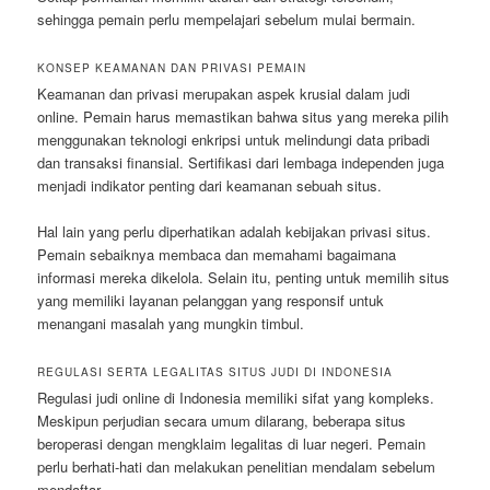
sehingga pemain perlu mempelajari sebelum mulai bermain.
KONSEP KEAMANAN DAN PRIVASI PEMAIN
Keamanan dan privasi merupakan aspek krusial dalam judi
online. Pemain harus memastikan bahwa situs yang mereka pilih
menggunakan teknologi enkripsi untuk melindungi data pribadi
dan transaksi finansial. Sertifikasi dari lembaga independen juga
menjadi indikator penting dari keamanan sebuah situs.
Hal lain yang perlu diperhatikan adalah kebijakan privasi situs.
Pemain sebaiknya membaca dan memahami bagaimana
informasi mereka dikelola. Selain itu, penting untuk memilih situs
yang memiliki layanan pelanggan yang responsif untuk
menangani masalah yang mungkin timbul.
REGULASI SERTA LEGALITAS SITUS JUDI DI INDONESIA
Regulasi judi online di Indonesia memiliki sifat yang kompleks.
Meskipun perjudian secara umum dilarang, beberapa situs
beroperasi dengan mengklaim legalitas di luar negeri. Pemain
perlu berhati-hati dan melakukan penelitian mendalam sebelum
mendaftar.