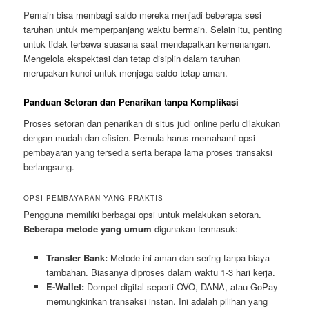
Pemain bisa membagi saldo mereka menjadi beberapa sesi
taruhan untuk memperpanjang waktu bermain. Selain itu, penting
untuk tidak terbawa suasana saat mendapatkan kemenangan.
Mengelola ekspektasi dan tetap disiplin dalam taruhan
merupakan kunci untuk menjaga saldo tetap aman.
Panduan Setoran dan Penarikan tanpa Komplikasi
Proses setoran dan penarikan di situs judi online perlu dilakukan
dengan mudah dan efisien. Pemula harus memahami opsi
pembayaran yang tersedia serta berapa lama proses transaksi
berlangsung.
OPSI PEMBAYARAN YANG PRAKTIS
Pengguna memiliki berbagai opsi untuk melakukan setoran.
Beberapa metode yang umum
digunakan termasuk:
Transfer Bank:
Metode ini aman dan sering tanpa biaya
tambahan. Biasanya diproses dalam waktu 1-3 hari kerja.
E-Wallet:
Dompet digital seperti OVO, DANA, atau GoPay
memungkinkan transaksi instan. Ini adalah pilihan yang