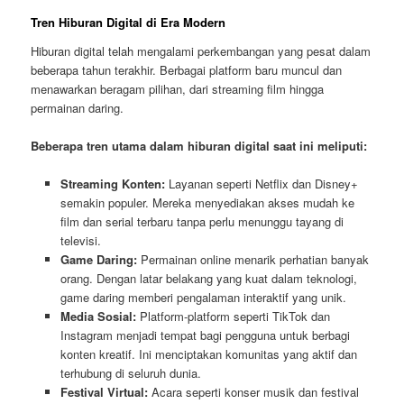
Tren Hiburan Digital di Era Modern
Hiburan digital telah mengalami perkembangan yang pesat dalam
beberapa tahun terakhir. Berbagai platform baru muncul dan
menawarkan beragam pilihan, dari streaming film hingga
permainan daring.
Beberapa tren utama dalam hiburan digital saat ini meliputi:
Streaming Konten:
Layanan seperti Netflix dan Disney+
semakin populer. Mereka menyediakan akses mudah ke
film dan serial terbaru tanpa perlu menunggu tayang di
televisi.
Game Daring:
Permainan online menarik perhatian banyak
orang. Dengan latar belakang yang kuat dalam teknologi,
game daring memberi pengalaman interaktif yang unik.
Media Sosial:
Platform-platform seperti TikTok dan
Instagram menjadi tempat bagi pengguna untuk berbagi
konten kreatif. Ini menciptakan komunitas yang aktif dan
terhubung di seluruh dunia.
Festival Virtual:
Acara seperti konser musik dan festival