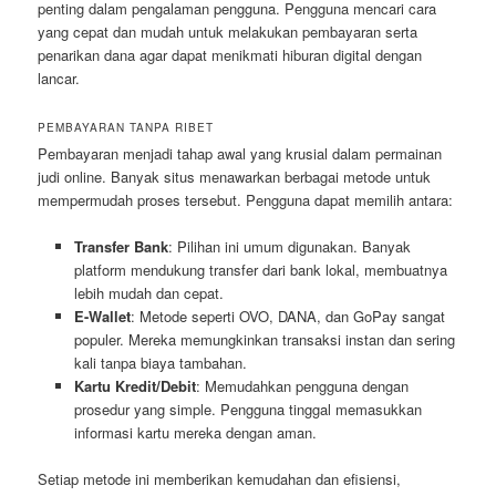
penting dalam pengalaman pengguna. Pengguna mencari cara
yang cepat dan mudah untuk melakukan pembayaran serta
penarikan dana agar dapat menikmati hiburan digital dengan
lancar.
PEMBAYARAN TANPA RIBET
Pembayaran menjadi tahap awal yang krusial dalam permainan
judi online. Banyak situs menawarkan berbagai metode untuk
mempermudah proses tersebut. Pengguna dapat memilih antara:
Transfer Bank
: Pilihan ini umum digunakan. Banyak
platform mendukung transfer dari bank lokal, membuatnya
lebih mudah dan cepat.
E-Wallet
: Metode seperti OVO, DANA, dan GoPay sangat
populer. Mereka memungkinkan transaksi instan dan sering
kali tanpa biaya tambahan.
Kartu Kredit/Debit
: Memudahkan pengguna dengan
prosedur yang simple. Pengguna tinggal memasukkan
informasi kartu mereka dengan aman.
Setiap metode ini memberikan kemudahan dan efisiensi,