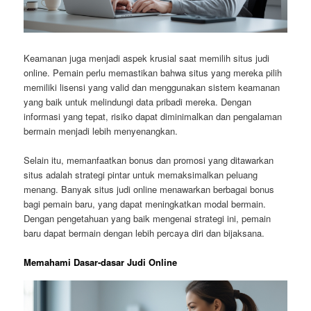
Keamanan juga menjadi aspek krusial saat memilih situs judi
online. Pemain perlu memastikan bahwa situs yang mereka pilih
memiliki lisensi yang valid dan menggunakan sistem keamanan
yang baik untuk melindungi data pribadi mereka. Dengan
informasi yang tepat, risiko dapat diminimalkan dan pengalaman
bermain menjadi lebih menyenangkan.
Selain itu, memanfaatkan bonus dan promosi yang ditawarkan
situs adalah strategi pintar untuk memaksimalkan peluang
menang. Banyak situs judi online menawarkan berbagai bonus
bagi pemain baru, yang dapat meningkatkan modal bermain.
Dengan pengetahuan yang baik mengenai strategi ini, pemain
baru dapat bermain dengan lebih percaya diri dan bijaksana.
Memahami Dasar-dasar Judi Online