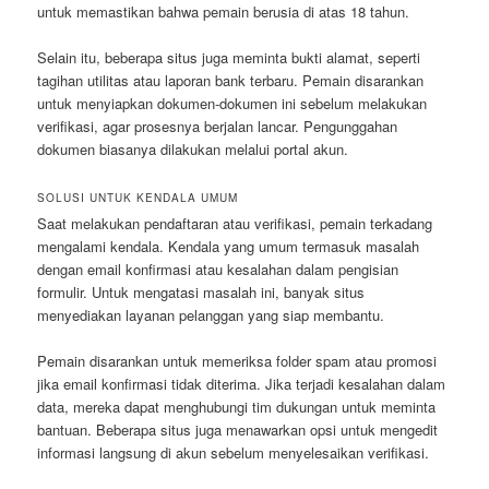
untuk memastikan bahwa pemain berusia di atas 18 tahun.
Selain itu, beberapa situs juga meminta bukti alamat, seperti
tagihan utilitas atau laporan bank terbaru. Pemain disarankan
untuk menyiapkan dokumen-dokumen ini sebelum melakukan
verifikasi, agar prosesnya berjalan lancar. Pengunggahan
dokumen biasanya dilakukan melalui portal akun.
SOLUSI UNTUK KENDALA UMUM
Saat melakukan pendaftaran atau verifikasi, pemain terkadang
mengalami kendala. Kendala yang umum termasuk masalah
dengan email konfirmasi atau kesalahan dalam pengisian
formulir. Untuk mengatasi masalah ini, banyak situs
menyediakan layanan pelanggan yang siap membantu.
Pemain disarankan untuk memeriksa folder spam atau promosi
jika email konfirmasi tidak diterima. Jika terjadi kesalahan dalam
data, mereka dapat menghubungi tim dukungan untuk meminta
bantuan. Beberapa situs juga menawarkan opsi untuk mengedit
informasi langsung di akun sebelum menyelesaikan verifikasi.