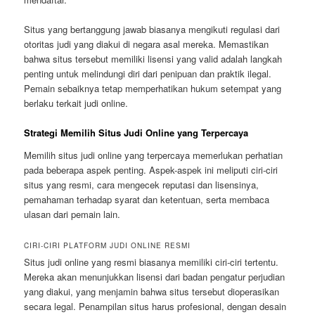
Situs yang bertanggung jawab biasanya mengikuti regulasi dari
otoritas judi yang diakui di negara asal mereka. Memastikan
bahwa situs tersebut memiliki lisensi yang valid adalah langkah
penting untuk melindungi diri dari penipuan dan praktik ilegal.
Pemain sebaiknya tetap memperhatikan hukum setempat yang
berlaku terkait judi online.
Strategi Memilih Situs Judi Online yang Terpercaya
Memilih situs judi online yang terpercaya memerlukan perhatian
pada beberapa aspek penting. Aspek-aspek ini meliputi ciri-ciri
situs yang resmi, cara mengecek reputasi dan lisensinya,
pemahaman terhadap syarat dan ketentuan, serta membaca
ulasan dari pemain lain.
CIRI-CIRI PLATFORM JUDI ONLINE RESMI
Situs judi online yang resmi biasanya memiliki ciri-ciri tertentu.
Mereka akan menunjukkan lisensi dari badan pengatur perjudian
yang diakui, yang menjamin bahwa situs tersebut dioperasikan
secara legal. Penampilan situs harus profesional, dengan desain