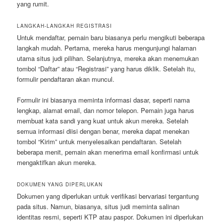
yang rumit.
LANGKAH-LANGKAH REGISTRASI
Untuk mendaftar, pemain baru biasanya perlu mengikuti beberapa
langkah mudah. Pertama, mereka harus mengunjungi halaman
utama situs judi pilihan. Selanjutnya, mereka akan menemukan
tombol “Daftar” atau “Registrasi” yang harus diklik. Setelah itu,
formulir pendaftaran akan muncul.
Formulir ini biasanya meminta informasi dasar, seperti nama
lengkap, alamat email, dan nomor telepon. Pemain juga harus
membuat kata sandi yang kuat untuk akun mereka. Setelah
semua informasi diisi dengan benar, mereka dapat menekan
tombol “Kirim” untuk menyelesaikan pendaftaran. Setelah
beberapa menit, pemain akan menerima email konfirmasi untuk
mengaktifkan akun mereka.
DOKUMEN YANG DIPERLUKAN
Dokumen yang diperlukan untuk verifikasi bervariasi tergantung
pada situs. Namun, biasanya, situs judi meminta salinan
identitas resmi, seperti KTP atau paspor. Dokumen ini diperlukan