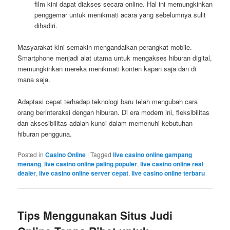
film kini dapat diakses secara online. Hal ini memungkinkan
penggemar untuk menikmati acara yang sebelumnya sulit
dihadiri.
Masyarakat kini semakin mengandalkan perangkat mobile.
Smartphone menjadi alat utama untuk mengakses hiburan digital,
memungkinkan mereka menikmati konten kapan saja dan di
mana saja.
Adaptasi cepat terhadap teknologi baru telah mengubah cara
orang berinteraksi dengan hiburan. Di era modern ini, fleksibilitas
dan aksesibilitas adalah kunci dalam memenuhi kebutuhan
hiburan pengguna.
Posted in
Casino Online
|
Tagged
live casino online gampang
menang
,
live casino online paling populer
,
live casino online real
dealer
,
live casino online server cepat
,
live casino online terbaru
Tips Menggunakan Situs Judi