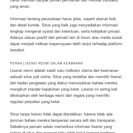
yang aman.
Informasi tentang perusahaan harus jelas, seperti alamat fisik
dan detail kontak. Situs yang baik juga menyediakan informasi
lengkap mengenai syarat dan ketentuan, serta kebijakan privasi.
Adanya ulasan positif dari pemain lain di forum atau media sosial
dapat menjadi indikasi kepercayaan lebih lanjut terhadap platform
tersebut.
PERAN LISENSI RESMI DALAM KEAMANAN
Lisensi resmi adalah salah satu indikator utama dari keamanan
sebuah situs judi online. Situs yang terdaftar dan memiliki lisensi
dari badan pengawas yang diakui menunjukkan bahwa mereka
mengikuti standar kepatuhan yang ketat. Lisensi ini sering kali
dikeluarkan oleh lembaga resmi dari negara yang memiliki
regulasi perjudian yang ketat.
Situs tanpa lisensi tidak dapat diandalkan, karena tidak ada
jaminan bahwa mereka beroperasi secara adil dan transparan.
Sebaiknya pemain selalu memeriksa informasi lisensi yang
tertera di situs dan mencari tahu lebih lanjut tentang lembaga