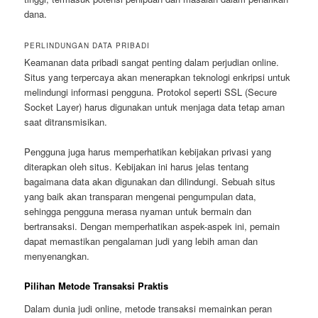
dana.
PERLINDUNGAN DATA PRIBADI
Keamanan data pribadi sangat penting dalam perjudian online.
Situs yang terpercaya akan menerapkan teknologi enkripsi untuk
melindungi informasi pengguna. Protokol seperti SSL (Secure
Socket Layer) harus digunakan untuk menjaga data tetap aman
saat ditransmisikan.
Pengguna juga harus memperhatikan kebijakan privasi yang
diterapkan oleh situs. Kebijakan ini harus jelas tentang
bagaimana data akan digunakan dan dilindungi. Sebuah situs
yang baik akan transparan mengenai pengumpulan data,
sehingga pengguna merasa nyaman untuk bermain dan
bertransaksi. Dengan memperhatikan aspek-aspek ini, pemain
dapat memastikan pengalaman judi yang lebih aman dan
menyenangkan.
Pilihan Metode Transaksi Praktis
Dalam dunia judi online, metode transaksi memainkan peran