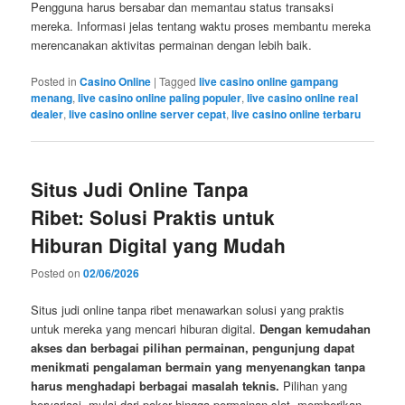
Pengguna harus bersabar dan memantau status transaksi
mereka. Informasi jelas tentang waktu proses membantu mereka
merencanakan aktivitas permainan dengan lebih baik.
Posted in
Casino Online
|
Tagged
live casino online gampang
menang
,
live casino online paling populer
,
live casino online real
dealer
,
live casino online server cepat
,
live casino online terbaru
Situs Judi Online Tanpa
Ribet: Solusi Praktis untuk
Hiburan Digital yang Mudah
Posted on
02/06/2026
Situs judi online tanpa ribet menawarkan solusi yang praktis
untuk mereka yang mencari hiburan digital.
Dengan kemudahan
akses dan berbagai pilihan permainan, pengunjung dapat
menikmati pengalaman bermain yang menyenangkan tanpa
harus menghadapi berbagai masalah teknis.
Pilihan yang
bervariasi, mulai dari poker hingga permainan slot, memberikan