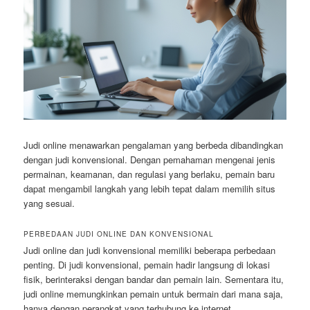
Judi online menawarkan pengalaman yang berbeda dibandingkan
dengan judi konvensional. Dengan pemahaman mengenai jenis
permainan, keamanan, dan regulasi yang berlaku, pemain baru
dapat mengambil langkah yang lebih tepat dalam memilih situs
yang sesuai.
PERBEDAAN JUDI ONLINE DAN KONVENSIONAL
Judi online dan judi konvensional memiliki beberapa perbedaan
penting. Di judi konvensional, pemain hadir langsung di lokasi
fisik, berinteraksi dengan bandar dan pemain lain. Sementara itu,
judi online memungkinkan pemain untuk bermain dari mana saja,
hanya dengan perangkat yang terhubung ke internet.