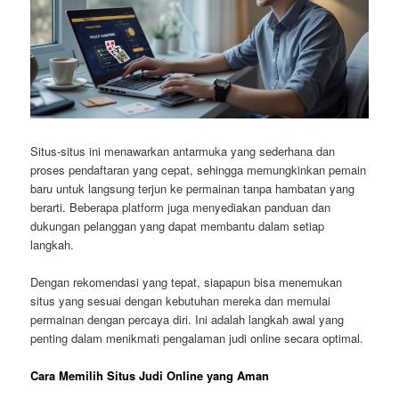
Situs-situs ini menawarkan antarmuka yang sederhana dan
proses pendaftaran yang cepat, sehingga memungkinkan pemain
baru untuk langsung terjun ke permainan tanpa hambatan yang
berarti. Beberapa platform juga menyediakan panduan dan
dukungan pelanggan yang dapat membantu dalam setiap
langkah.
Dengan rekomendasi yang tepat, siapapun bisa menemukan
situs yang sesuai dengan kebutuhan mereka dan memulai
permainan dengan percaya diri. Ini adalah langkah awal yang
penting dalam menikmati pengalaman judi online secara optimal.
Cara Memilih Situs Judi Online yang Aman