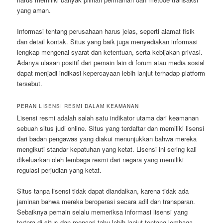
yang aman.
Informasi tentang perusahaan harus jelas, seperti alamat fisik
dan detail kontak. Situs yang baik juga menyediakan informasi
lengkap mengenai syarat dan ketentuan, serta kebijakan privasi.
Adanya ulasan positif dari pemain lain di forum atau media sosial
dapat menjadi indikasi kepercayaan lebih lanjut terhadap platform
tersebut.
PERAN LISENSI RESMI DALAM KEAMANAN
Lisensi resmi adalah salah satu indikator utama dari keamanan
sebuah situs judi online. Situs yang terdaftar dan memiliki lisensi
dari badan pengawas yang diakui menunjukkan bahwa mereka
mengikuti standar kepatuhan yang ketat. Lisensi ini sering kali
dikeluarkan oleh lembaga resmi dari negara yang memiliki
regulasi perjudian yang ketat.
Situs tanpa lisensi tidak dapat diandalkan, karena tidak ada
jaminan bahwa mereka beroperasi secara adil dan transparan.
Sebaiknya pemain selalu memeriksa informasi lisensi yang
tertera di situs dan mencari tahu lebih lanjut tentang lembaga