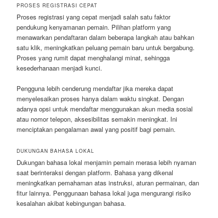
PROSES REGISTRASI CEPAT
Proses registrasi yang cepat menjadi salah satu faktor
pendukung kenyamanan pemain. Pilihan platform yang
menawarkan pendaftaran dalam beberapa langkah atau bahkan
satu klik, meningkatkan peluang pemain baru untuk bergabung.
Proses yang rumit dapat menghalangi minat, sehingga
kesederhanaan menjadi kunci.
Pengguna lebih cenderung mendaftar jika mereka dapat
menyelesaikan proses hanya dalam waktu singkat. Dengan
adanya opsi untuk mendaftar menggunakan akun media sosial
atau nomor telepon, aksesibilitas semakin meningkat. Ini
menciptakan pengalaman awal yang positif bagi pemain.
DUKUNGAN BAHASA LOKAL
Dukungan bahasa lokal menjamin pemain merasa lebih nyaman
saat berinteraksi dengan platform. Bahasa yang dikenal
meningkatkan pemahaman atas instruksi, aturan permainan, dan
fitur lainnya. Penggunaan bahasa lokal juga mengurangi risiko
kesalahan akibat kebingungan bahasa.