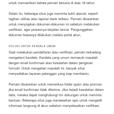
untuk memastikan bahwa pemain berusia di atas 18 tahun.
Selain itu, beberapa situs juga meminta bukti alamat, seperti
tagihan utilitas atau laporan bank terbaru. Pemain disarankan
untuk menyiapkan dokumen-dokumen ini sebelum melakukan
verifikasi, agar prosesnya berjalan lancar. Pengunggahan
dokumen biasanya dilakukan melalui portal akun.
SOLUSI UNTUK KENDALA UMUM
Saat melakukan pendaftaran atau verifikasi, pemain terkadang
mengalami kendala. Kendala yang umum termasuk masalah
dengan email konfirmasi atau kesalahan dalam pengisian
formulir. Untuk mengatasi masalah ini, banyak situs
menyediakan layanan pelanggan yang siap membantu.
Pemain disarankan untuk memeriksa folder spam atau promosi
jika email konfirmasi tidak diterima. Jika terjadi kesalahan dalam
data, mereka dapat menghubungi tim dukungan untuk meminta
bantuan. Beberapa situs juga menawarkan opsi untuk mengedit
informasi langsung di akun sebelum menyelesaikan verifikasi.