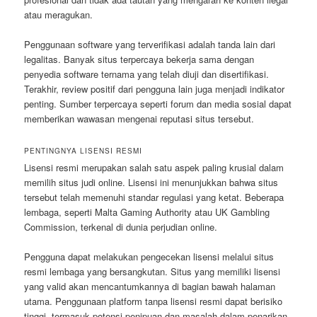
atau meragukan.
Penggunaan software yang terverifikasi adalah tanda lain dari
legalitas. Banyak situs terpercaya bekerja sama dengan
penyedia software ternama yang telah diuji dan disertifikasi.
Terakhir, review positif dari pengguna lain juga menjadi indikator
penting. Sumber terpercaya seperti forum dan media sosial dapat
memberikan wawasan mengenai reputasi situs tersebut.
PENTINGNYA LISENSI RESMI
Lisensi resmi merupakan salah satu aspek paling krusial dalam
memilih situs judi online. Lisensi ini menunjukkan bahwa situs
tersebut telah memenuhi standar regulasi yang ketat. Beberapa
lembaga, seperti Malta Gaming Authority atau UK Gambling
Commission, terkenal di dunia perjudian online.
Pengguna dapat melakukan pengecekan lisensi melalui situs
resmi lembaga yang bersangkutan. Situs yang memiliki lisensi
yang valid akan mencantumkannya di bagian bawah halaman
utama. Penggunaan platform tanpa lisensi resmi dapat berisiko
tinggi, termasuk potensi penipuan dan masalah dalam penarikan