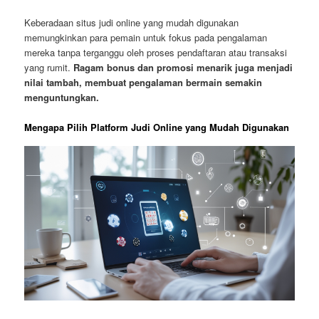
Keberadaan situs judi online yang mudah digunakan
memungkinkan para pemain untuk fokus pada pengalaman
mereka tanpa terganggu oleh proses pendaftaran atau transaksi
yang rumit.
Ragam bonus dan promosi menarik juga menjadi
nilai tambah, membuat pengalaman bermain semakin
menguntungkan.
Mengapa Pilih Platform Judi Online yang Mudah Digunakan