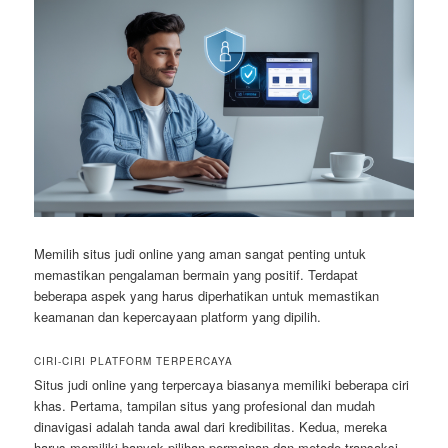
Memilih situs judi online yang aman sangat penting untuk
memastikan pengalaman bermain yang positif. Terdapat
beberapa aspek yang harus diperhatikan untuk memastikan
keamanan dan kepercayaan platform yang dipilih.
CIRI-CIRI PLATFORM TERPERCAYA
Situs judi online yang terpercaya biasanya memiliki beberapa ciri
khas. Pertama, tampilan situs yang profesional dan mudah
dinavigasi adalah tanda awal dari kredibilitas. Kedua, mereka
harus memiliki banyak pilihan permainan dan metode transaksi