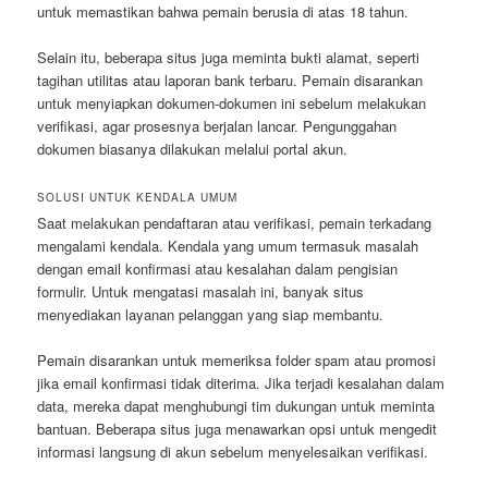
untuk memastikan bahwa pemain berusia di atas 18 tahun.
Selain itu, beberapa situs juga meminta bukti alamat, seperti
tagihan utilitas atau laporan bank terbaru. Pemain disarankan
untuk menyiapkan dokumen-dokumen ini sebelum melakukan
verifikasi, agar prosesnya berjalan lancar. Pengunggahan
dokumen biasanya dilakukan melalui portal akun.
SOLUSI UNTUK KENDALA UMUM
Saat melakukan pendaftaran atau verifikasi, pemain terkadang
mengalami kendala. Kendala yang umum termasuk masalah
dengan email konfirmasi atau kesalahan dalam pengisian
formulir. Untuk mengatasi masalah ini, banyak situs
menyediakan layanan pelanggan yang siap membantu.
Pemain disarankan untuk memeriksa folder spam atau promosi
jika email konfirmasi tidak diterima. Jika terjadi kesalahan dalam
data, mereka dapat menghubungi tim dukungan untuk meminta
bantuan. Beberapa situs juga menawarkan opsi untuk mengedit
informasi langsung di akun sebelum menyelesaikan verifikasi.