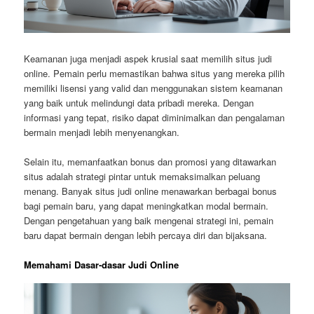
Keamanan juga menjadi aspek krusial saat memilih situs judi
online. Pemain perlu memastikan bahwa situs yang mereka pilih
memiliki lisensi yang valid dan menggunakan sistem keamanan
yang baik untuk melindungi data pribadi mereka. Dengan
informasi yang tepat, risiko dapat diminimalkan dan pengalaman
bermain menjadi lebih menyenangkan.
Selain itu, memanfaatkan bonus dan promosi yang ditawarkan
situs adalah strategi pintar untuk memaksimalkan peluang
menang. Banyak situs judi online menawarkan berbagai bonus
bagi pemain baru, yang dapat meningkatkan modal bermain.
Dengan pengetahuan yang baik mengenai strategi ini, pemain
baru dapat bermain dengan lebih percaya diri dan bijaksana.
Memahami Dasar-dasar Judi Online