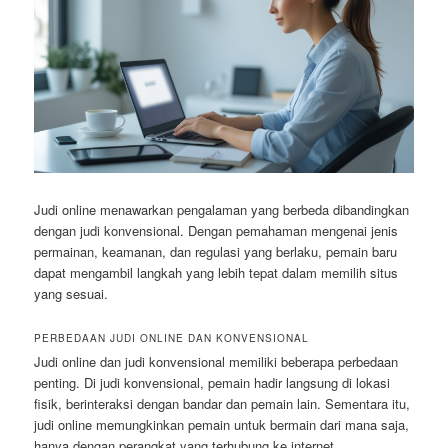
Judi online menawarkan pengalaman yang berbeda dibandingkan
dengan judi konvensional. Dengan pemahaman mengenai jenis
permainan, keamanan, dan regulasi yang berlaku, pemain baru
dapat mengambil langkah yang lebih tepat dalam memilih situs
yang sesuai.
PERBEDAAN JUDI ONLINE DAN KONVENSIONAL
Judi online dan judi konvensional memiliki beberapa perbedaan
penting. Di judi konvensional, pemain hadir langsung di lokasi
fisik, berinteraksi dengan bandar dan pemain lain. Sementara itu,
judi online memungkinkan pemain untuk bermain dari mana saja,
hanya dengan perangkat yang terhubung ke internet.