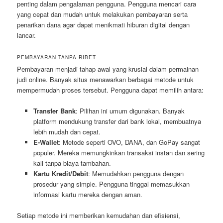
penting dalam pengalaman pengguna. Pengguna mencari cara
yang cepat dan mudah untuk melakukan pembayaran serta
penarikan dana agar dapat menikmati hiburan digital dengan
lancar.
PEMBAYARAN TANPA RIBET
Pembayaran menjadi tahap awal yang krusial dalam permainan
judi online. Banyak situs menawarkan berbagai metode untuk
mempermudah proses tersebut. Pengguna dapat memilih antara:
Transfer Bank
: Pilihan ini umum digunakan. Banyak
platform mendukung transfer dari bank lokal, membuatnya
lebih mudah dan cepat.
E-Wallet
: Metode seperti OVO, DANA, dan GoPay sangat
populer. Mereka memungkinkan transaksi instan dan sering
kali tanpa biaya tambahan.
Kartu Kredit/Debit
: Memudahkan pengguna dengan
prosedur yang simple. Pengguna tinggal memasukkan
informasi kartu mereka dengan aman.
Setiap metode ini memberikan kemudahan dan efisiensi,