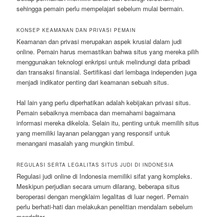
sehingga pemain perlu mempelajari sebelum mulai bermain.
KONSEP KEAMANAN DAN PRIVASI PEMAIN
Keamanan dan privasi merupakan aspek krusial dalam judi
online. Pemain harus memastikan bahwa situs yang mereka pilih
menggunakan teknologi enkripsi untuk melindungi data pribadi
dan transaksi finansial. Sertifikasi dari lembaga independen juga
menjadi indikator penting dari keamanan sebuah situs.
Hal lain yang perlu diperhatikan adalah kebijakan privasi situs.
Pemain sebaiknya membaca dan memahami bagaimana
informasi mereka dikelola. Selain itu, penting untuk memilih situs
yang memiliki layanan pelanggan yang responsif untuk
menangani masalah yang mungkin timbul.
REGULASI SERTA LEGALITAS SITUS JUDI DI INDONESIA
Regulasi judi online di Indonesia memiliki sifat yang kompleks.
Meskipun perjudian secara umum dilarang, beberapa situs
beroperasi dengan mengklaim legalitas di luar negeri. Pemain
perlu berhati-hati dan melakukan penelitian mendalam sebelum
mendaftar.