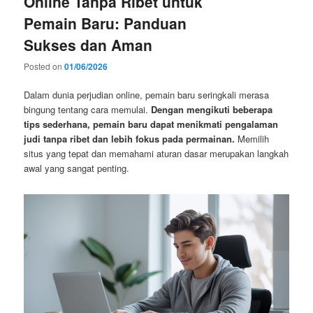
Online Tanpa Ribet untuk
Pemain Baru: Panduan
Sukses dan Aman
Posted on
01/06/2026
Dalam dunia perjudian online, pemain baru seringkali merasa
bingung tentang cara memulai.
Dengan mengikuti beberapa
tips sederhana, pemain baru dapat menikmati pengalaman
judi tanpa ribet dan lebih fokus pada permainan.
Memilih
situs yang tepat dan memahami aturan dasar merupakan langkah
awal yang sangat penting.