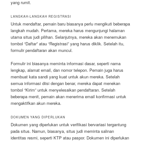
yang rumit.
LANGKAH-LANGKAH REGISTRASI
Untuk mendaftar, pemain baru biasanya perlu mengikuti beberapa
langkah mudah. Pertama, mereka harus mengunjungi halaman
utama situs judi pilihan. Selanjutnya, mereka akan menemukan
tombol “Daftar” atau “Registrasi” yang harus diklik. Setelah itu,
formulir pendaftaran akan muncul.
Formulir ini biasanya meminta informasi dasar, seperti nama
lengkap, alamat email, dan nomor telepon. Pemain juga harus
membuat kata sandi yang kuat untuk akun mereka. Setelah
semua informasi diisi dengan benar, mereka dapat menekan
tombol “Kirim” untuk menyelesaikan pendaftaran. Setelah
beberapa menit, pemain akan menerima email konfirmasi untuk
mengaktifkan akun mereka.
DOKUMEN YANG DIPERLUKAN
Dokumen yang diperlukan untuk verifikasi bervariasi tergantung
pada situs. Namun, biasanya, situs judi meminta salinan
identitas resmi, seperti KTP atau paspor. Dokumen ini diperlukan