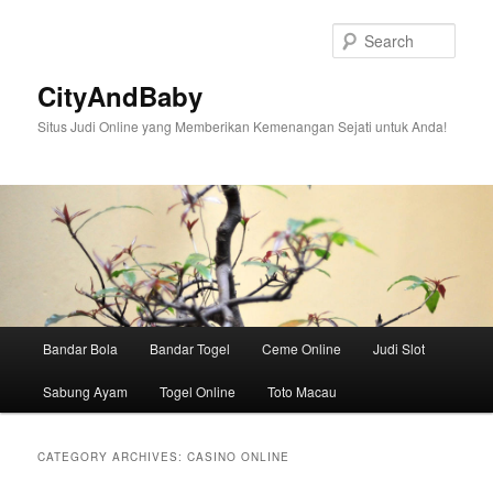
Skip
Skip
to
to
Sear
primary
secondary
content
content
CityAndBaby
Situs Judi Online yang Memberikan Kemenangan Sejati untuk Anda!
Main
Bandar Bola
Bandar Togel
Ceme Online
Judi Slot
menu
Sabung Ayam
Togel Online
Toto Macau
CATEGORY ARCHIVES:
CASINO ONLINE