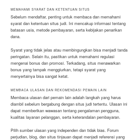
MEMAHAMI SYARAT DAN KETENTUAN SITUS
Sebelum mendaftar, penting untuk membaca dan memahami
syarat dan ketentuan situs judi. Ini mencakup informasi tentang
batasan usia, metode pembayaran, serta kebijakan penarikan
dana.
Syarat yang tidak jelas atau membingungkan bisa menjadi tanda
peringatan. Selain itu, pastikan untuk memahami regulasi
mengenai bonus dan promosi. Terkadang, situs menawarkan
bonus yang tampak menggiurkan, tetapi syarat yang
menyertainya bisa sangat ketat.
MEMBACA ULASAN DAN REKOMENDASI PEMAIN LAIN
Membaca ulasan dari pemain lain adalah langkah yang harus
diambil sebelum bergabung dengan situs judi tertentu. Ulasan ini
dapat memberikan wawasan tentang pengalaman pengguna,
kualitas layanan pelanggan, serta keterandalan pembayaran.
Pilih sumber ulasan yang independen dan tidak bias. Forum
perjudian, blog, dan situs tinjauan dapat menjadi referensi yang