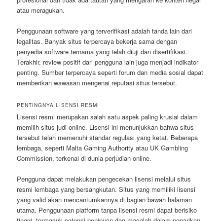
atau meragukan.
Penggunaan software yang terverifikasi adalah tanda lain dari
legalitas. Banyak situs terpercaya bekerja sama dengan
penyedia software ternama yang telah diuji dan disertifikasi.
Terakhir, review positif dari pengguna lain juga menjadi indikator
penting. Sumber terpercaya seperti forum dan media sosial dapat
memberikan wawasan mengenai reputasi situs tersebut.
PENTINGNYA LISENSI RESMI
Lisensi resmi merupakan salah satu aspek paling krusial dalam
memilih situs judi online. Lisensi ini menunjukkan bahwa situs
tersebut telah memenuhi standar regulasi yang ketat. Beberapa
lembaga, seperti Malta Gaming Authority atau UK Gambling
Commission, terkenal di dunia perjudian online.
Pengguna dapat melakukan pengecekan lisensi melalui situs
resmi lembaga yang bersangkutan. Situs yang memiliki lisensi
yang valid akan mencantumkannya di bagian bawah halaman
utama. Penggunaan platform tanpa lisensi resmi dapat berisiko
tinggi, termasuk potensi penipuan dan masalah dalam penarikan