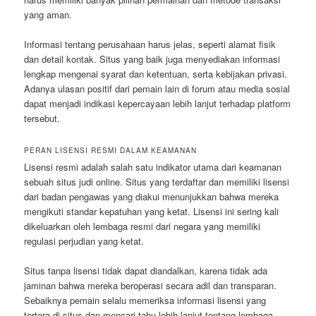
yang aman.
Informasi tentang perusahaan harus jelas, seperti alamat fisik
dan detail kontak. Situs yang baik juga menyediakan informasi
lengkap mengenai syarat dan ketentuan, serta kebijakan privasi.
Adanya ulasan positif dari pemain lain di forum atau media sosial
dapat menjadi indikasi kepercayaan lebih lanjut terhadap platform
tersebut.
PERAN LISENSI RESMI DALAM KEAMANAN
Lisensi resmi adalah salah satu indikator utama dari keamanan
sebuah situs judi online. Situs yang terdaftar dan memiliki lisensi
dari badan pengawas yang diakui menunjukkan bahwa mereka
mengikuti standar kepatuhan yang ketat. Lisensi ini sering kali
dikeluarkan oleh lembaga resmi dari negara yang memiliki
regulasi perjudian yang ketat.
Situs tanpa lisensi tidak dapat diandalkan, karena tidak ada
jaminan bahwa mereka beroperasi secara adil dan transparan.
Sebaiknya pemain selalu memeriksa informasi lisensi yang
tertera di situs dan mencari tahu lebih lanjut tentang lembaga