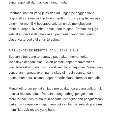
yang responsif dan navigasi yang mudah.
Informasi kontak yang jelas dan dukungan pelanggan yang
responsif juga menjadi indikator penting. Situs yang terpercaya
umumnya memiliki beberapa saluran untuk menghubungi
mereka, seperti live chat, email, dan telepon. Perhatikan juga
kebijakan privasi dan kebijakan permainan yang adil, yang
biasanya tersedia di situs tersebut.
TIPS MENGECEK REPUTASI DAN LISENSI SITUS
Sebuah situs yang terpercaya pasti akan memamerkan
lisensinya dengan jelas. Calon pemain dapat memverifikasi
lisensi tersebut melalui situs web regulator perjudian. Melakukan
pencarian menggunakan nama situs di mesin pencari dan
menambah kata “ulasan” dapat memberikan informasi tambahan.
Mengikuti forum perjudian juga merupakan cara yang baik untuk
menilai reputasi situs. Pemain sering berbagi pengalaman
mereka, baik positif maupun negatif. Peringkat dan penghargaan
dari situs independen juga menunjukkan bahwa sebuah platform
memiliki track record yang baik.