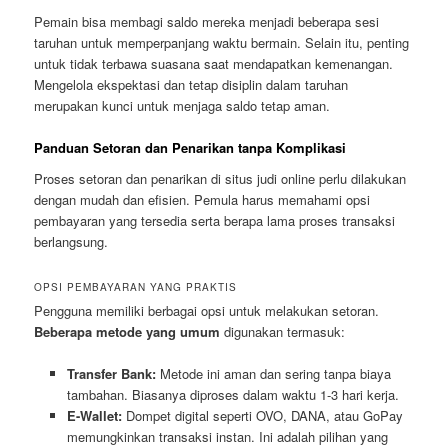
Pemain bisa membagi saldo mereka menjadi beberapa sesi
taruhan untuk memperpanjang waktu bermain. Selain itu, penting
untuk tidak terbawa suasana saat mendapatkan kemenangan.
Mengelola ekspektasi dan tetap disiplin dalam taruhan
merupakan kunci untuk menjaga saldo tetap aman.
Panduan Setoran dan Penarikan tanpa Komplikasi
Proses setoran dan penarikan di situs judi online perlu dilakukan
dengan mudah dan efisien. Pemula harus memahami opsi
pembayaran yang tersedia serta berapa lama proses transaksi
berlangsung.
OPSI PEMBAYARAN YANG PRAKTIS
Pengguna memiliki berbagai opsi untuk melakukan setoran.
Beberapa metode yang umum
digunakan termasuk:
Transfer Bank:
Metode ini aman dan sering tanpa biaya
tambahan. Biasanya diproses dalam waktu 1-3 hari kerja.
E-Wallet:
Dompet digital seperti OVO, DANA, atau GoPay
memungkinkan transaksi instan. Ini adalah pilihan yang