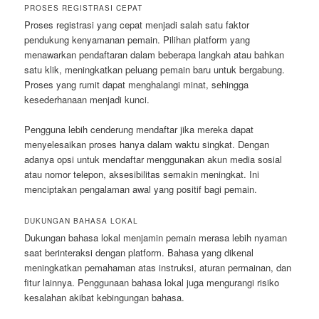
PROSES REGISTRASI CEPAT
Proses registrasi yang cepat menjadi salah satu faktor
pendukung kenyamanan pemain. Pilihan platform yang
menawarkan pendaftaran dalam beberapa langkah atau bahkan
satu klik, meningkatkan peluang pemain baru untuk bergabung.
Proses yang rumit dapat menghalangi minat, sehingga
kesederhanaan menjadi kunci.
Pengguna lebih cenderung mendaftar jika mereka dapat
menyelesaikan proses hanya dalam waktu singkat. Dengan
adanya opsi untuk mendaftar menggunakan akun media sosial
atau nomor telepon, aksesibilitas semakin meningkat. Ini
menciptakan pengalaman awal yang positif bagi pemain.
DUKUNGAN BAHASA LOKAL
Dukungan bahasa lokal menjamin pemain merasa lebih nyaman
saat berinteraksi dengan platform. Bahasa yang dikenal
meningkatkan pemahaman atas instruksi, aturan permainan, dan
fitur lainnya. Penggunaan bahasa lokal juga mengurangi risiko
kesalahan akibat kebingungan bahasa.