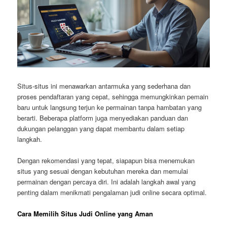
Situs-situs ini menawarkan antarmuka yang sederhana dan
proses pendaftaran yang cepat, sehingga memungkinkan pemain
baru untuk langsung terjun ke permainan tanpa hambatan yang
berarti. Beberapa platform juga menyediakan panduan dan
dukungan pelanggan yang dapat membantu dalam setiap
langkah.
Dengan rekomendasi yang tepat, siapapun bisa menemukan
situs yang sesuai dengan kebutuhan mereka dan memulai
permainan dengan percaya diri. Ini adalah langkah awal yang
penting dalam menikmati pengalaman judi online secara optimal.
Cara Memilih Situs Judi Online yang Aman