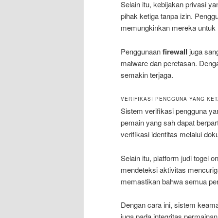
Selain itu, kebijakan privasi 
pihak ketiga tanpa izin. Pengg
memungkinkan mereka untuk m
Penggunaan
firewall
juga sang
malware dan peretasan. Denga
semakin terjaga.
VERIFIKASI PENGGUNA YANG KET
Sistem verifikasi pengguna y
pemain yang sah dapat berpart
verifikasi identitas melalui d
Selain itu, platform judi togel
mendeteksi aktivitas mencur
memastikan bahwa semua perju
Dengan cara ini, sistem keama
juga pada integritas permainan