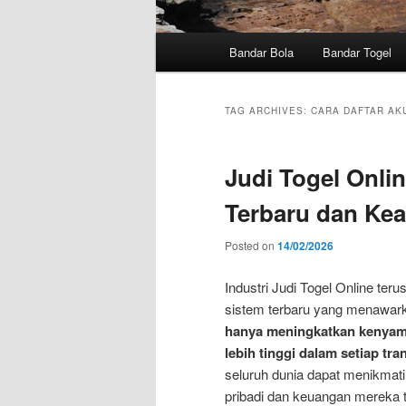
Main
Bandar Bola
Bandar Togel
menu
TAG ARCHIVES:
CARA DAFTAR AKU
Judi Togel Onli
Terbaru dan Ke
Posted on
14/02/2026
Industri Judi Togel Online ter
sistem terbaru yang menawark
hanya meningkatkan kenyam
lebih tinggi dalam setiap tra
seluruh dunia dapat menikmat
pribadi dan keuangan mereka t