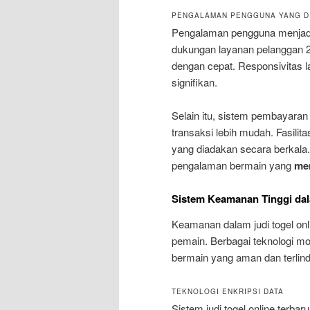
PENGALAMAN PENGGUNA YANG D
Pengalaman pengguna menjadi
dukungan layanan pelanggan 2
dengan cepat. Responsivitas 
signifikan.
Selain itu, sistem pembayara
transaksi lebih mudah. Fasilit
yang diadakan secara berkala
pengalaman bermain yang
me
Sistem Keamanan Tinggi dal
Keamanan dalam judi togel onli
pemain. Berbagai teknologi 
bermain yang aman dan terlind
TEKNOLOGI ENKRIPSI DATA
Sistem judi togel online terb