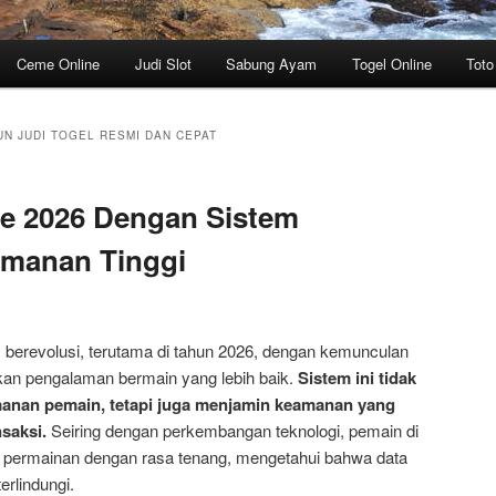
Ceme Online
Judi Slot
Sabung Ayam
Togel Online
Tot
N JUDI TOGEL RESMI DAN CEPAT
ne 2026 Dengan Sistem
amanan Tinggi
us berevolusi, terutama di tahun 2026, dengan kemunculan
an pengalaman bermain yang lebih baik.
Sistem ini tidak
anan pemain, tetapi juga menjamin keamanan yang
nsaksi.
Seiring dengan perkembangan teknologi, pemain di
i permainan dengan rasa tenang, mengetahui bahwa data
erlindungi.