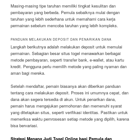
Masing-masing tipe taruhan memiliki tingkat kesulitan dan
pembayaran yang berbeda. Pemula sebaiknya mulai dengan
taruhan yang lebih sederhana untuk memahami cara kerja
permainan sebelum mencoba taruhan yang lebih kompleks.
PANDUAN MELAKUKAN DEPOSIT DAN PENARIKAN DANA
Langkah berikutnya adalah melakukan deposit untuk memulai
permainan. Sebagian besar situs togel menawarkan berbagai
metode pembayaran, seperti transfer bank, e-wallet, atau kartu
kredit. Pengguna perlu memilih metode yang paling nyaman dan
aman bagi mereka.
Setelah mendaftar, pemain biasanya akan diberikan panduan
tentang cara melakukan deposit. Proses ini umumnya cepat, dan
dana akan segera tersedia di akun. Untuk penarikan dana,
pemain harus mengajukan permohonan dan memenuhi syarat
yang ditetapkan situs, seperti verifikasi identitas. Pastikan untuk
memeriksa waktu pemrosesan setiap metode yang dipilih, karena
bisa bervariasi.
Strategi Menang Judi Togel Online bagi Pemula dan