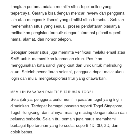
Langkah pertama adalah memilih situs togel online yang
terpercaya. Caranya bisa dengan mencari review dari pengguna
lain atau mengecek lisensi yang dimiliki situs tersebut. Setelah
menemukan situs yang sesuai, proses pendaftaran biasanya
melibatkan pengisian formulir dengan informasi pribadi seperti
nama, alamat, dan nomor telepon.
Sebagian besar situs juga meminta verifikasi melalui email atau
SMS untuk memastikan keamanan akun. Pastikan
menggunakan kata sandi yang kuat dan unik untuk melindungi
akun. Setelah pendaftaran selesai, pengguna dapat melakukan
login dan mulai mengeksplorasi fitur yang ditawarkan.
MEMILIH PASARAN DAN TIPE TARUHAN TOGEL
Selanjutnya, pengguna perlu memilih pasaran togel yang ingin
dimainkan. Terdapat berbagai pasaran seperti Togel Singapore,
Togel Hongkong, dan lainnya, masing-masing dengan aturan dan
peluang berbeda. Selain itu, pemain juga harus memahami
berbagai tipe taruhan yang tersedia, seperti 4D, 3D, 2D, dan
colok bebas.