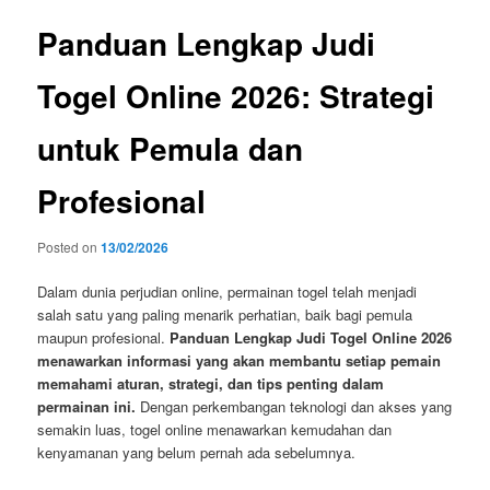
Panduan Lengkap Judi
Togel Online 2026: Strategi
untuk Pemula dan
Profesional
Posted on
13/02/2026
Dalam dunia perjudian online, permainan togel telah menjadi
salah satu yang paling menarik perhatian, baik bagi pemula
maupun profesional.
Panduan Lengkap Judi Togel Online 2026
menawarkan informasi yang akan membantu setiap pemain
memahami aturan, strategi, dan tips penting dalam
permainan ini.
Dengan perkembangan teknologi dan akses yang
semakin luas, togel online menawarkan kemudahan dan
kenyamanan yang belum pernah ada sebelumnya.