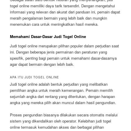
togel online memiliki daya tarik tersendiri. Dengan mengetahui
informasi yang relevan dan akurat dari panduan ini, pemain dapat
meraih pengalaman bermain yang lebih baik dan mungkin
menemukan cara untuk meningkatkan hasil mereka.
Memahami Dasar-Dasar Judi Togel Online
Judi togel online merupakan pilihan populer dalam perjudian saat
ini. Dengan beberapa jenis permainan dan peraturan yang
spesifik, penting bagi pemain untuk memahami dasar-dasarnya
agar dapat bermain dengan lebih baik.
APA ITU JUDI TOGEL ONLINE
Judi togel online adalah bentuk perjudian yang melibatkan
pemilihan angka untuk meraih kemenangan. Pemain memilih
sejumlah angka dari rentang yang ditentukan, dengan harapan
angka yang mereka pilih akan muncul dalam hasil pengundian.
Proses pengundian biasanya dilakukan secara otomatis melalui
sistem yang dikendalikan oleh operator. Kelebihan judi togel
online termasuk kemudahan akses dan berbagai pilihan