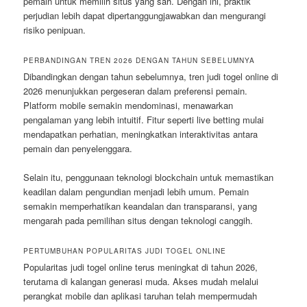
pemain untuk memilih situs yang sah. Dengan ini, praktik
perjudian lebih dapat dipertanggungjawabkan dan mengurangi
risiko penipuan.
PERBANDINGAN TREN 2026 DENGAN TAHUN SEBELUMNYA
Dibandingkan dengan tahun sebelumnya, tren judi togel online di
2026 menunjukkan pergeseran dalam preferensi pemain.
Platform mobile semakin mendominasi, menawarkan
pengalaman yang lebih intuitif. Fitur seperti live betting mulai
mendapatkan perhatian, meningkatkan interaktivitas antara
pemain dan penyelenggara.
Selain itu, penggunaan teknologi blockchain untuk memastikan
keadilan dalam pengundian menjadi lebih umum. Pemain
semakin memperhatikan keandalan dan transparansi, yang
mengarah pada pemilihan situs dengan teknologi canggih.
PERTUMBUHAN POPULARITAS JUDI TOGEL ONLINE
Popularitas judi togel online terus meningkat di tahun 2026,
terutama di kalangan generasi muda. Akses mudah melalui
perangkat mobile dan aplikasi taruhan telah mempermudah