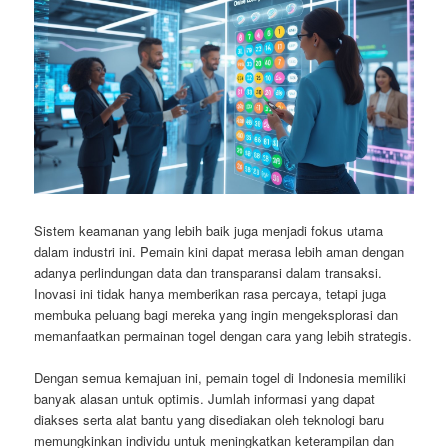
Sistem keamanan yang lebih baik juga menjadi fokus utama
dalam industri ini. Pemain kini dapat merasa lebih aman dengan
adanya perlindungan data dan transparansi dalam transaksi.
Inovasi ini tidak hanya memberikan rasa percaya, tetapi juga
membuka peluang bagi mereka yang ingin mengeksplorasi dan
memanfaatkan permainan togel dengan cara yang lebih strategis.
Dengan semua kemajuan ini, pemain togel di Indonesia memiliki
banyak alasan untuk optimis. Jumlah informasi yang dapat
diakses serta alat bantu yang disediakan oleh teknologi baru
memungkinkan individu untuk meningkatkan keterampilan dan