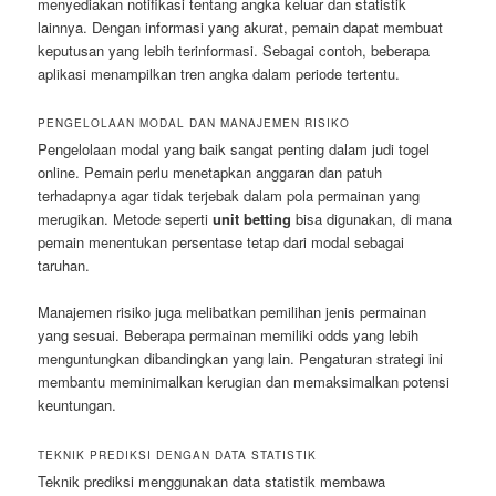
menyediakan notifikasi tentang angka keluar dan statistik
lainnya. Dengan informasi yang akurat, pemain dapat membuat
keputusan yang lebih terinformasi. Sebagai contoh, beberapa
aplikasi menampilkan tren angka dalam periode tertentu.
PENGELOLAAN MODAL DAN MANAJEMEN RISIKO
Pengelolaan modal yang baik sangat penting dalam judi togel
online. Pemain perlu menetapkan anggaran dan patuh
terhadapnya agar tidak terjebak dalam pola permainan yang
merugikan. Metode seperti
unit betting
bisa digunakan, di mana
pemain menentukan persentase tetap dari modal sebagai
taruhan.
Manajemen risiko juga melibatkan pemilihan jenis permainan
yang sesuai. Beberapa permainan memiliki odds yang lebih
menguntungkan dibandingkan yang lain. Pengaturan strategi ini
membantu meminimalkan kerugian dan memaksimalkan potensi
keuntungan.
TEKNIK PREDIKSI DENGAN DATA STATISTIK
Teknik prediksi menggunakan data statistik membawa