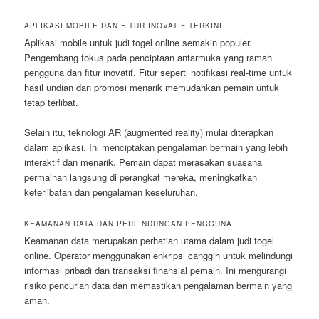
APLIKASI MOBILE DAN FITUR INOVATIF TERKINI
Aplikasi mobile untuk judi togel online semakin populer.
Pengembang fokus pada penciptaan antarmuka yang ramah
pengguna dan fitur inovatif. Fitur seperti notifikasi real-time untuk
hasil undian dan promosi menarik memudahkan pemain untuk
tetap terlibat.
Selain itu, teknologi AR (augmented reality) mulai diterapkan
dalam aplikasi. Ini menciptakan pengalaman bermain yang lebih
interaktif dan menarik. Pemain dapat merasakan suasana
permainan langsung di perangkat mereka, meningkatkan
keterlibatan dan pengalaman keseluruhan.
KEAMANAN DATA DAN PERLINDUNGAN PENGGUNA
Keamanan data merupakan perhatian utama dalam judi togel
online. Operator menggunakan enkripsi canggih untuk melindungi
informasi pribadi dan transaksi finansial pemain. Ini mengurangi
risiko pencurian data dan memastikan pengalaman bermain yang
aman.