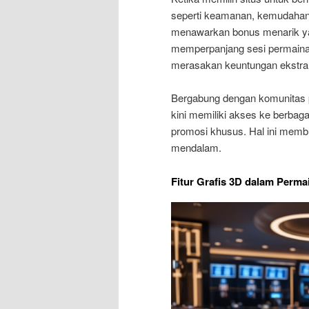
seperti keamanan, kemudahan 
menawarkan bonus menarik y
memperpanjang sesi permaina
merasakan keuntungan ekstra 
Bergabung dengan komunitas
kini memiliki akses ke berbaga
promosi khusus. Hal ini memb
mendalam.
Fitur Grafis 3D dalam Perma