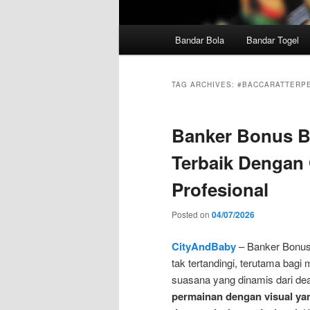
Main
Bandar Bola
Bandar Togel
menu
TAG ARCHIVES:
#BACCARATTERP
Banker Bonus Ba
Terbaik Dengan 
Profesional
Posted on
04/07/2026
CityAndBaby
– Banker Bonus
tak tertandingi, terutama ba
suasana yang dinamis dari de
permainan dengan visual yang