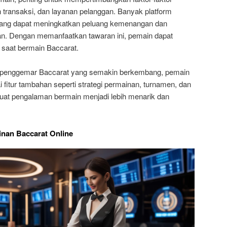
transaksi, dan layanan pelanggan. Banyak platform
ang dapat meningkatkan peluang kemenangan dan
n. Dengan memanfaatkan tawaran ini, pemain dapat
saat bermain Baccarat.
 penggemar Baccarat yang semakin berkembang, pemain
i fitur tambahan seperti strategi permainan, turnamen, dan
uat pengalaman bermain menjadi lebih menarik dan
inan Baccarat Online