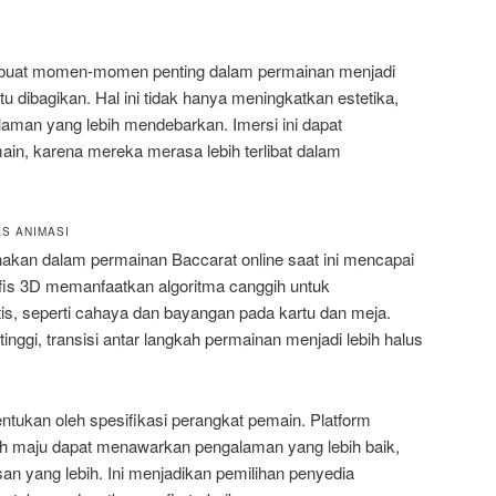
mbuat momen-momen penting dalam permainan menjadi
rtu dibagikan. Hal ini tidak hanya meningkatkan estetika,
laman yang lebih mendebarkan. Imersi ini dapat
n, karena mereka merasa lebih terlibat dalam
S ANIMASI
nakan dalam permainan Baccarat online saat ini mencapai
rafis 3D memanfaatkan algoritma canggih untuk
tis, seperti cahaya dan bayangan pada kartu dan meja.
inggi, transisi antar langkah permainan menjadi lebih halus
tentukan oleh spesifikasi perangkat pemain. Platform
bih maju dapat menawarkan pengalaman yang lebih baik,
an yang lebih. Ini menjadikan pemilihan penyedia