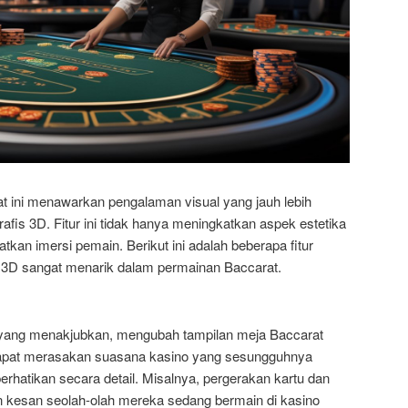
t ini menawarkan pengalaman visual yang jauh lebih
fis 3D. Fitur ini tidak hanya meningkatkan aspek estetika
tkan imersi pemain. Berikut ini adalah beberapa fitur
 3D sangat menarik dalam permainan Baccarat.
I
 yang menakjubkan, mengubah tampilan meja Baccarat
 dapat merasakan suasana kasino yang sesungguhnya
erhatikan secara detail. Misalnya, pergerakan kartu dan
n kesan seolah-olah mereka sedang bermain di kasino