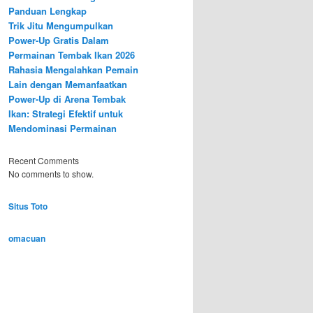
Panduan Lengkap
Trik Jitu Mengumpulkan
Power-Up Gratis Dalam
Permainan Tembak Ikan 2026
Rahasia Mengalahkan Pemain
Lain dengan Memanfaatkan
Power-Up di Arena Tembak
Ikan: Strategi Efektif untuk
Mendominasi Permainan
Recent Comments
No comments to show.
Situs Toto
omacuan