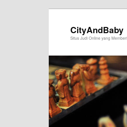
Skip
Skip
to
to
primary
secondary
CityAndBaby
content
content
Situs Judi Online yang Member