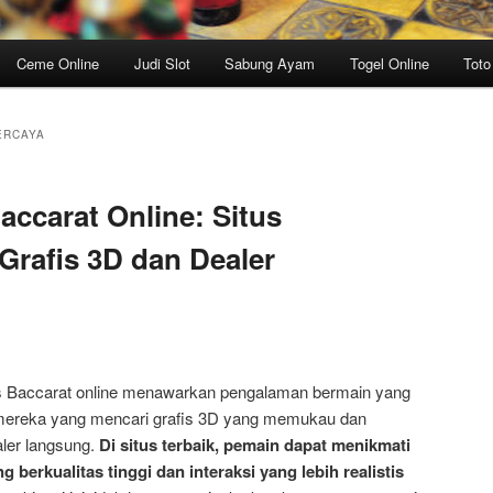
Ceme Online
Judi Slot
Sabung Ayam
Togel Online
Tot
ERCAYA
ccarat Online: Situs
Grafis 3D dan Dealer
 Baccarat online menawarkan pengalaman bermain yang
gi mereka yang mencari grafis 3D yang memukau dan
aler langsung.
Di situs terbaik, pemain dapat menikmati
 berkualitas tinggi dan interaksi yang lebih realistis