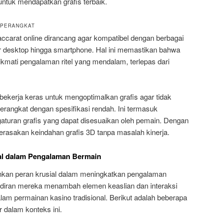
untuk mendapatkan grafis terbaik.
 PERANGKAT
ccarat online dirancang agar kompatibel dengan berbagai
er desktop hingga smartphone. Hal ini memastikan bahwa
kmati pengalaman ritel yang mendalam, terlepas dari
ekerja keras untuk mengoptimalkan grafis agar tidak
rangkat dengan spesifikasi rendah. Ini termasuk
aturan grafis yang dapat disesuaikan oleh pemain. Dengan
merasakan keindahan grafis 3D tanpa masalah kinerja.
nal dalam Pengalaman Bermain
inkan peran krusial dalam meningkatkan pengalaman
adiran mereka menambah elemen keaslian dan interaksi
alam permainan kasino tradisional. Berikut adalah beberapa
r dalam konteks ini.