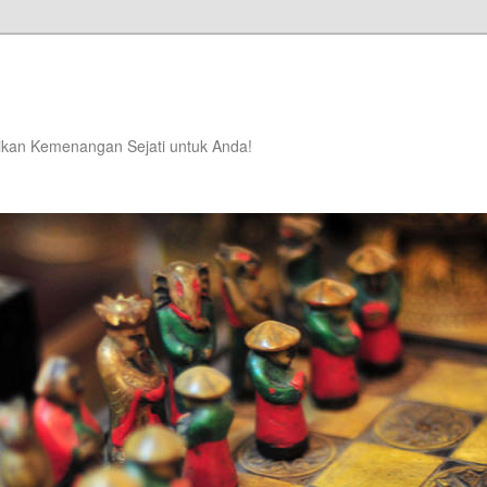
ikan Kemenangan Sejati untuk Anda!