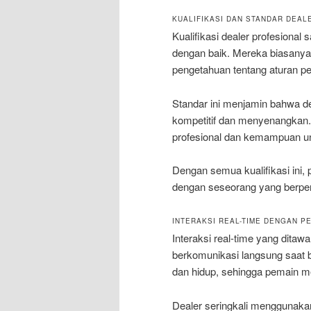
KUALIFIKASI DAN STANDAR DEAL
Kualifikasi dealer profesiona
dengan baik. Mereka biasanya
pengetahuan tentang aturan pe
Standar ini menjamin bahwa 
kompetitif dan menyenangkan. 
profesional dan kemampuan unt
Dengan semua kualifikasi ini
dengan seseorang yang berpe
INTERAKSI REAL-TIME DENGAN P
Interaksi real-time yang dita
berkomunikasi langsung saat be
dan hidup, sehingga pemain mer
Dealer seringkali menggunakan