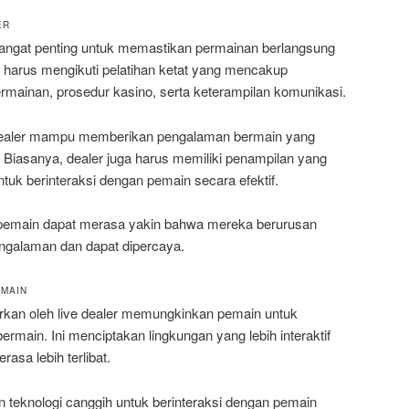
ER
l sangat penting untuk memastikan permainan berlangsung
 harus mengikuti pelatihan ketat yang mencakup
rmainan, prosedur kasino, serta keterampilan komunikasi.
dealer mampu memberikan pengalaman bermain yang
Biasanya, dealer juga harus memiliki penampilan yang
uk berinteraksi dengan pemain secara efektif.
, pemain dapat merasa yakin bahwa mereka berurusan
ngalaman dan dapat dipercaya.
EMAIN
warkan oleh live dealer memungkinkan pemain untuk
rmain. Ini menciptakan lingkungan yang lebih interaktif
asa lebih terlibat.
 teknologi canggih untuk berinteraksi dengan pemain