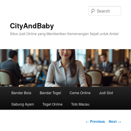
Skip
to
Sear
primary
content
CityAndBaby
Situs Judi Online yang Memberikan Kemenangan Sejati untuk Anda!
Main
Bandar Bola
Bandar Togel
Ceme Online
Judi Slot
menu
Sabung Ayam
Togel Online
Toto Macau
Post
←
Previous
Next
→
navigation