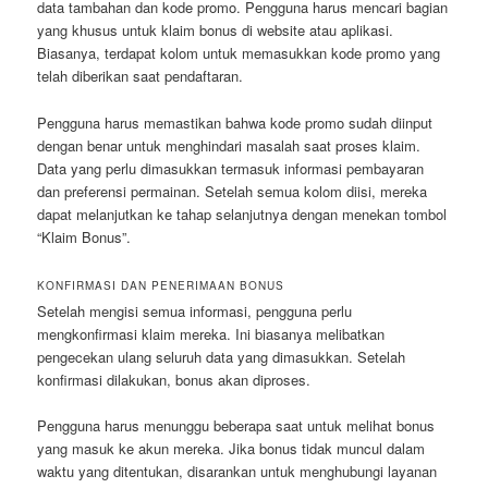
data tambahan dan kode promo. Pengguna harus mencari bagian
yang khusus untuk klaim bonus di website atau aplikasi.
Biasanya, terdapat kolom untuk memasukkan kode promo yang
telah diberikan saat pendaftaran.
Pengguna harus memastikan bahwa kode promo sudah diinput
dengan benar untuk menghindari masalah saat proses klaim.
Data yang perlu dimasukkan termasuk informasi pembayaran
dan preferensi permainan. Setelah semua kolom diisi, mereka
dapat melanjutkan ke tahap selanjutnya dengan menekan tombol
“Klaim Bonus”.
KONFIRMASI DAN PENERIMAAN BONUS
Setelah mengisi semua informasi, pengguna perlu
mengkonfirmasi klaim mereka. Ini biasanya melibatkan
pengecekan ulang seluruh data yang dimasukkan. Setelah
konfirmasi dilakukan, bonus akan diproses.
Pengguna harus menunggu beberapa saat untuk melihat bonus
yang masuk ke akun mereka. Jika bonus tidak muncul dalam
waktu yang ditentukan, disarankan untuk menghubungi layanan