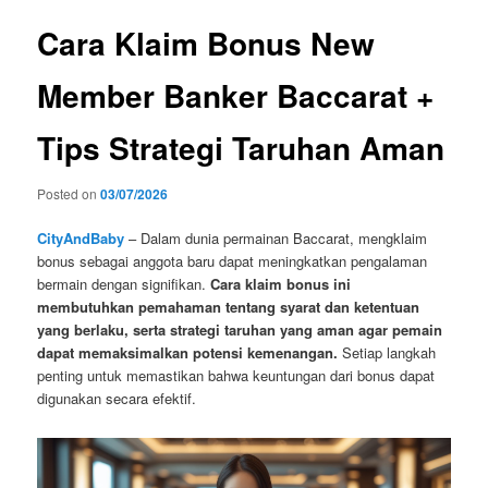
Cara Klaim Bonus New
Member Banker Baccarat +
Tips Strategi Taruhan Aman
Posted on
03/07/2026
CityAndBaby
– Dalam dunia permainan Baccarat, mengklaim
bonus sebagai anggota baru dapat meningkatkan pengalaman
bermain dengan signifikan.
Cara klaim bonus ini
membutuhkan pemahaman tentang syarat dan ketentuan
yang berlaku, serta strategi taruhan yang aman agar pemain
dapat memaksimalkan potensi kemenangan.
Setiap langkah
penting untuk memastikan bahwa keuntungan dari bonus dapat
digunakan secara efektif.