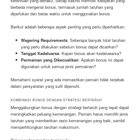
ketentuan yang berlaku. Setiap kasino memiliki kebijakan yang
berbeda mengenai bonus, termasuk jumlah taruhan yang
diperlukan dan batas waktu untuk menggunakan bonus.
Berikut adalah beberapa aspek penting yang perlu diperhatikan:
Wagering Requirements
: Seberapa banyak total taruhan
yang perlu dilakukan sebelum bonus dapat dicairkan?
Tanggal Kadaluarsa
: Kapan bonus akan kedaluwarsa?
Permainan yang Dikecualikan
: Apakah bonus ini dapat
digunakan untuk semua jenis permainan?
Memahami syarat yang ada memastikan pemain tidak terjebak
dalam persyaratan yang sulit dipenuhi.
KOMBINASI BONUS DENGAN STRATEGI BERTARUH
Menggabungkan bonus dengan strategi bertaruh yang tepat dapat
meningkatkan peluang kemenangan. Pemain harus memilih jenis
taruhan yang memberikan rasio kemenangan yang baik, sambil
memperhitungkan taruhan maksimum.