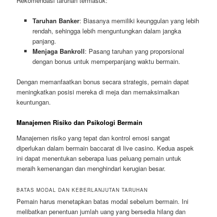
Rekomendasi taruhan termasuk:
Taruhan Banker
: Biasanya memiliki keunggulan yang lebih
rendah, sehingga lebih menguntungkan dalam jangka
panjang.
Menjaga Bankroll
: Pasang taruhan yang proporsional
dengan bonus untuk memperpanjang waktu bermain.
Dengan memanfaatkan bonus secara strategis, pemain dapat
meningkatkan posisi mereka di meja dan memaksimalkan
keuntungan.
Manajemen Risiko dan Psikologi Bermain
Manajemen risiko yang tepat dan kontrol emosi sangat
diperlukan dalam bermain baccarat di live casino. Kedua aspek
ini dapat menentukan seberapa luas peluang pemain untuk
meraih kemenangan dan menghindari kerugian besar.
BATAS MODAL DAN KEBERLANJUTAN TARUHAN
Pemain harus menetapkan batas modal sebelum bermain. Ini
melibatkan penentuan jumlah uang yang bersedia hilang dan