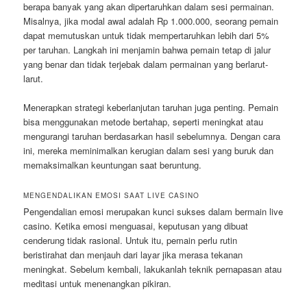
berapa banyak yang akan dipertaruhkan dalam sesi permainan.
Misalnya, jika modal awal adalah Rp 1.000.000, seorang pemain
dapat memutuskan untuk tidak mempertaruhkan lebih dari 5%
per taruhan. Langkah ini menjamin bahwa pemain tetap di jalur
yang benar dan tidak terjebak dalam permainan yang berlarut-
larut.
Menerapkan strategi keberlanjutan taruhan juga penting. Pemain
bisa menggunakan metode bertahap, seperti meningkat atau
mengurangi taruhan berdasarkan hasil sebelumnya. Dengan cara
ini, mereka meminimalkan kerugian dalam sesi yang buruk dan
memaksimalkan keuntungan saat beruntung.
MENGENDALIKAN EMOSI SAAT LIVE CASINO
Pengendalian emosi merupakan kunci sukses dalam bermain live
casino. Ketika emosi menguasai, keputusan yang dibuat
cenderung tidak rasional. Untuk itu, pemain perlu rutin
beristirahat dan menjauh dari layar jika merasa tekanan
meningkat. Sebelum kembali, lakukanlah teknik pernapasan atau
meditasi untuk menenangkan pikiran.