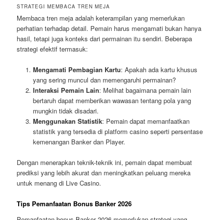
STRATEGI MEMBACA TREN MEJA
Membaca tren meja adalah keterampilan yang memerlukan
perhatian terhadap detail. Pemain harus mengamati bukan hanya
hasil, tetapi juga konteks dari permainan itu sendiri. Beberapa
strategi efektif termasuk:
Mengamati Pembagian Kartu
: Apakah ada kartu khusus
yang sering muncul dan memengaruhi permainan?
Interaksi Pemain Lain
: Melihat bagaimana pemain lain
bertaruh dapat memberikan wawasan tentang pola yang
mungkin tidak disadari.
Menggunakan Statistik
: Pemain dapat memanfaatkan
statistik yang tersedia di platform casino seperti persentase
kemenangan Banker dan Player.
Dengan menerapkan teknik-teknik ini, pemain dapat membuat
prediksi yang lebih akurat dan meningkatkan peluang mereka
untuk menang di Live Casino.
Tips Pemanfaatan Bonus Banker 2026
Pemanfaatan bonus Banker 2026 memerlukan strategi yang