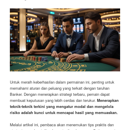
Untuk meraih keberhasilan dalam permainan ini, penting untuk
memahami aturan dan peluang yang terkait dengan taruhan
Banker. Dengan menerapkan strategi terbaru, pemain dapat
membuat keputusan yang lebih cerdas dan terukur.
Menerapkan
teknik-teknik terkini yang mengatur modal dan mengelola
risiko adalah kunci untuk mencapai hasil yang memuaskan.
Melalui artikel ini, pembaca akan menemukan tips praktis dan