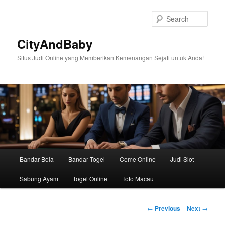
Skip
to
Sear
primary
content
CityAndBaby
Situs Judi Online yang Memberikan Kemenangan Sejati untuk Anda!
Main
Bandar Bola
Bandar Togel
Ceme Online
Judi Slot
menu
Sabung Ayam
Togel Online
Toto Macau
Post
←
Previous
Next
→
navigation