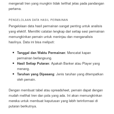
mengenali tren yang mungkin tidak terlihat jelas pada pandangan
pertama.
PENGELOLAAN DATA HASIL PERMAINAN
Pengelolaan data hasil permainan sangat penting untuk analisis
yang efektif. Memiliki catatan lengkap dari setiap sesi permainan
memungkinkan pemain untuk meninjau dan menganalisis
hasilnya. Data ini bisa meliputi:
Tanggal dan Waktu Permainan
: Mencatat kapan
permainan berlangsung.
Hasil Setiap Putaran
: Apakah Banker atau Player yang
menang.
Taruhan yang Dipasang
: Jenis taruhan yang ditempatkan
oleh pemain.
Dengan membuat tabel atau spreadsheet, pemain dapat dengan
mudah melihat tren dan pola yang ada. Ini akan memungkinkan
mereka untuk membuat keputusan yang lebih terinformasi di
putaran berikutnya.