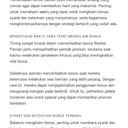
cermat agar dapat memberikan hasil yang maksimal. Penting
untuk memahami waktu yang tepat untuk mengklaim bonus,
syarat dan ketentuan yang menyertainya, serta bagaimana
mengkombinasikannya dengan strategi bertaruh yang sudah ada.
MENENTUKAN WAKTU YANG TEPAT MENGKLAIM BONUS
Timing sangat krusial dalam memanfaatkan bonus Banker.
Pemain perlu memperhatikan periode promosi, terutama saat
kasino melakukan penawaran khusus yang bisa meningkatkan
nilai bonus.
Sebaiknya, pemain memanfaatkan bonus saat mereka
berencana melakukan sesi bermain yang lebih panjang. Dengan
cara ini, mereka dapat mengoptimalkan penggunaan bonus dan
mengurangi kerugian pada bankroll. Untuk itu, perhatikan jadwal
turnamen atau event spesial yang dapat memberikan promosi
tambahan.
SYARAT DAN KETENTUAN BONUS TERBARU
Sebelum mengklaim bonus, penting untuk membaca syarat dan