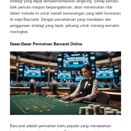
strategi yang dapat diimplementasikan langsung. Setiap pemain,
baik pemula maupun berpengalaman, akan menemukan nilai
dalam metode ini untuk meraih kemenangan yang lebih konsisten
di meja Baccarat. Dengan pemahaman yang mendalam dan
penggunaan strategi yang tepat, peluang untuk menang semakin
meningkat.
Dasar-Dasar Permainan Baccarat Online
Baccarat adalah permainan kartu populer yang menawarkan