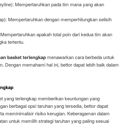
yline): Mempertaruhkan pada tim mana yang akan
ap): Mempertaruhkan dengan memperhitungkan selisih
 Mempertaruhkan apakah total poin dari kedua tim akan
gka tertentu.
han basket terlengkap
menawarkan cara berbeda untuk
n. Dengan memahami hal ini, bettor dapat lebih baik dalam
engkap
et yang terlengkap memberikan keuntungan yang
ngan berbagai opsi taruhan yang tersedia, bettor dapat
rta meminimalisir risiko kerugian. Keberagaman dalam
n untuk memilih strategi taruhan yang paling sesuai