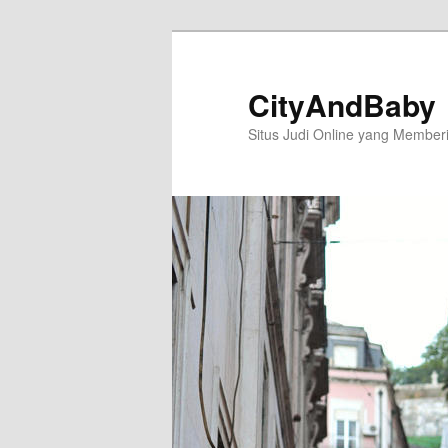
Skip
Skip
to
to
primary
secondary
CityAndBaby
content
content
Situs Judi Online yang Member