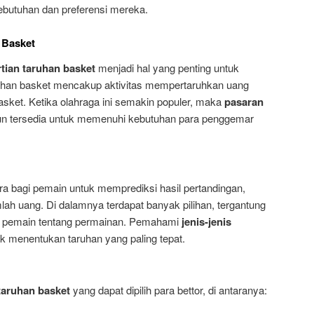
ebutuhan dan preferensi mereka.
 Basket
tian taruhan basket
menjadi hal yang penting untuk
aruhan basket mencakup aktivitas mempertaruhkan uang
asket. Ketika olahraga ini semakin populer, maka
pasaran
n tersedia untuk memenuhi kebutuhan para penggemar
a bagi pemain untuk memprediksi hasil pertandingan,
h uang. Di dalamnya terdapat banyak pilihan, tergantung
 pemain tentang permainan. Pemahami
jenis-jenis
k menentukan taruhan yang paling tepat.
 taruhan basket
yang dapat dipilih para bettor, di antaranya: