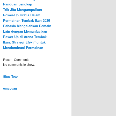
Panduan Lengkap
Trik Jitu Mengumpulkan
Power-Up Gratis Dalam
Permainan Tembak Ikan 2026
Rahasia Mengalahkan Pemain
Lain dengan Memanfaatkan
Power-Up di Arena Tembak
Ikan: Strategi Efektif untuk
Mendominasi Permainan
Recent Comments
No comments to show.
Situs Toto
omacuan