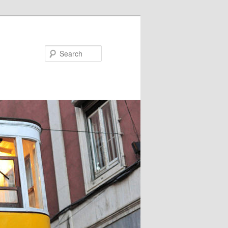
Search