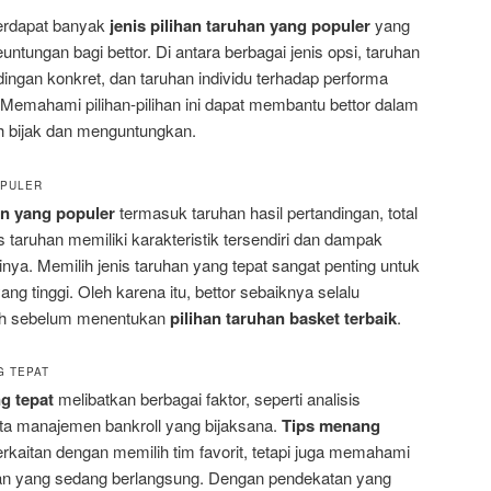
terdapat banyak
jenis pilihan taruhan yang populer
yang
ntungan bagi bettor. Di antara berbagai jenis opsi, taruhan
ndingan konkret, dan taruhan individu terhadap performa
. Memahami pilihan-pilihan ini dapat membantu bettor dalam
h bijak dan menguntungkan.
OPULER
an yang populer
termasuk taruhan hasil pertandingan, total
is taruhan memiliki karakteristik tersendiri dan dampak
nya. Memilih jenis taruhan yang tepat sangat penting untuk
g tinggi. Oleh karena itu, bettor sebaiknya selalu
uh sebelum menentukan
pilihan taruhan basket terbaik
.
G TEPAT
g tepat
melibatkan berbagai faktor, seperti analisis
serta manajemen bankroll yang bijaksana.
Tips menang
rkaitan dengan memilih tim favorit, tetapi juga memahami
an yang sedang berlangsung. Dengan pendekatan yang