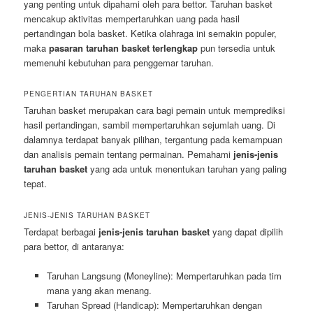
yang penting untuk dipahami oleh para bettor. Taruhan basket
mencakup aktivitas mempertaruhkan uang pada hasil
pertandingan bola basket. Ketika olahraga ini semakin populer,
maka
pasaran taruhan basket terlengkap
pun tersedia untuk
memenuhi kebutuhan para penggemar taruhan.
PENGERTIAN TARUHAN BASKET
Taruhan basket merupakan cara bagi pemain untuk memprediksi
hasil pertandingan, sambil mempertaruhkan sejumlah uang. Di
dalamnya terdapat banyak pilihan, tergantung pada kemampuan
dan analisis pemain tentang permainan. Pemahami
jenis-jenis
taruhan basket
yang ada untuk menentukan taruhan yang paling
tepat.
JENIS-JENIS TARUHAN BASKET
Terdapat berbagai
jenis-jenis taruhan basket
yang dapat dipilih
para bettor, di antaranya:
Taruhan Langsung (Moneyline): Mempertaruhkan pada tim
mana yang akan menang.
Taruhan Spread (Handicap): Mempertaruhkan dengan