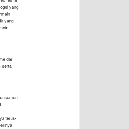
togel yang
rmain
aik yang
emain
me dari
 serta
 Konsumen
ih
ya terus-
erinya