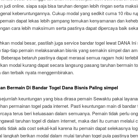
 judi online. siapa saja bisa taruhan dengan lebih ringan serta mak
genal keberuntungannya. Cukup modal yang sedikit cuma 10 ribu rup
u pemain dapat lekas lebih gampang temukan kenyamanan dan kehe
ngan cara lebih maksimum serta pastinya dapat dipercaya baik sekal
hkan modal besar, pastilah juga service bandar togel lewat DANA Ini
tiap-tiap pemain melaksanakan bisnis yang semakin simpel dan am
. Beberapa betaruh pastinya dapat merasai semua ragam hoki terleb
kan modal kurang dapat secara langsung pasang taruhan bermain tog
a dan terbaik nyata menggembirakan.
n Bermain Di Bandar Togel Dana Bisnis Paling simpel
 sejumlah keuntungan yang bisa dirasa pemain Sewaktu pakai layanan
han permainan togel pada internet. Pasti keuntungan main di bandar 
percaya terus beri keluasaan dalam semuanya. Pemain tidak perlu on
awali taruhan togel di dalam internet, maka dari itu cuman melalui 
ratis tidak ada cost sekali-kali karena itu pemain dapat selekasnya logi
l langkah berikan modal dalam mulai taruhan togel pula pastinya be