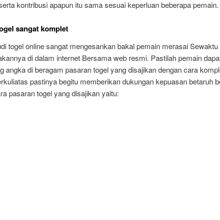
erta kontribusi apapun itu sama sesuai keperluan beberapa pemain.
ogel sangat komplet
udi togel online sangat mengesankan bakal pemain merasai Sewaktu
kannya di dalam internet Bersama web resmi. Pastilah pemain dapa
g angka di beragam pasaran togel yang disajikan dengan cara kompl
berkuliatas pastinya begitu memberikan dukungan kepuasan betaruh 
ara pasaran togel yang disajikan yaitu: