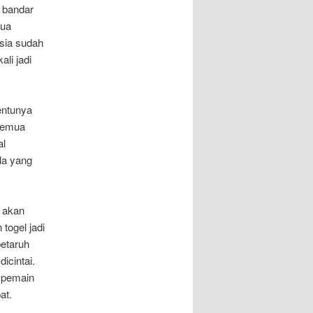
a bandar
mua
sia sudah
li jadi
entunya
 semua
al
ula yang
n akan
togel jadi
betaruh
icintai.
n pemain
at.