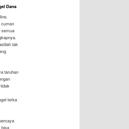
gel Dana
ine.
pi cuman
ti semua
ngkapnya.
stilah tak
ang
ya taruhan
longan
tidak
ogel terka
ipercaya
t bisa