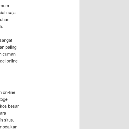
simum
iah saja
bohan
i.
 sangat
an paling
ih cuman
el online
 on-line
togel
gkos besar
cara
n situs.
rmodalkan