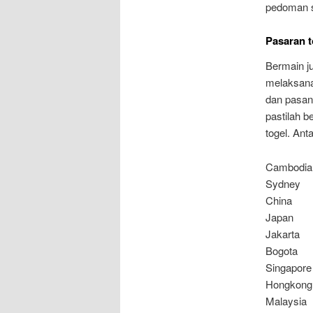
pedoman s
Pasaran t
Bermain j
melaksana
dan pasan
pastilah 
togel. Ant
Cambodia
Sydney
China
Japan
Jakarta
Bogota
Singapore
Hongkong
Malaysia