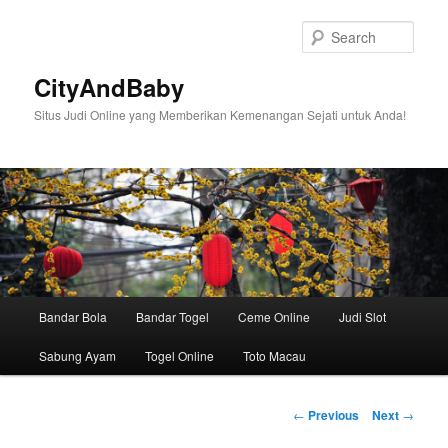
Skip
to
Sear
primary
content
CityAndBaby
Situs Judi Online yang Memberikan Kemenangan Sejati untuk Anda!
Main
Bandar Bola
Bandar Togel
Ceme Online
Judi Slot
menu
Sabung Ayam
Togel Online
Toto Macau
Post
←
Previous
Next
→
navigation