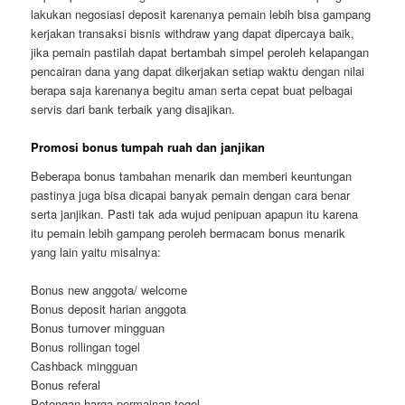
lakukan negosiasi deposit karenanya pemain lebih bisa gampang
kerjakan transaksi bisnis withdraw yang dapat dipercaya baik,
jika pemain pastilah dapat bertambah simpel peroleh kelapangan
pencairan dana yang dapat dikerjakan setiap waktu dengan nilai
berapa saja karenanya begitu aman serta cepat buat pelbagai
servis dari bank terbaik yang disajikan.
Promosi bonus tumpah ruah dan janjikan
Beberapa bonus tambahan menarik dan memberi keuntungan
pastinya juga bisa dicapai banyak pemain dengan cara benar
serta janjikan. Pasti tak ada wujud penipuan apapun itu karena
itu pemain lebih gampang peroleh bermacam bonus menarik
yang lain yaitu misalnya:
Bonus new anggota/ welcome
Bonus deposit harian anggota
Bonus turnover mingguan
Bonus rollingan togel
Cashback mingguan
Bonus referal
Potongan harga permainan togel