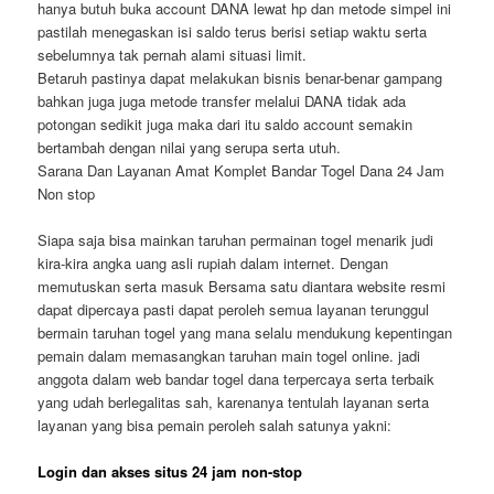
hanya butuh buka account DANA lewat hp dan metode simpel ini
pastilah menegaskan isi saldo terus berisi setiap waktu serta
sebelumnya tak pernah alami situasi limit.
Betaruh pastinya dapat melakukan bisnis benar-benar gampang
bahkan juga juga metode transfer melalui DANA tidak ada
potongan sedikit juga maka dari itu saldo account semakin
bertambah dengan nilai yang serupa serta utuh.
Sarana Dan Layanan Amat Komplet Bandar Togel Dana 24 Jam
Non stop
Siapa saja bisa mainkan taruhan permainan togel menarik judi
kira-kira angka uang asli rupiah dalam internet. Dengan
memutuskan serta masuk Bersama satu diantara website resmi
dapat dipercaya pasti dapat peroleh semua layanan terunggul
bermain taruhan togel yang mana selalu mendukung kepentingan
pemain dalam memasangkan taruhan main togel online. jadi
anggota dalam web bandar togel dana terpercaya serta terbaik
yang udah berlegalitas sah, karenanya tentulah layanan serta
layanan yang bisa pemain peroleh salah satunya yakni:
Login dan akses situs 24 jam non-stop