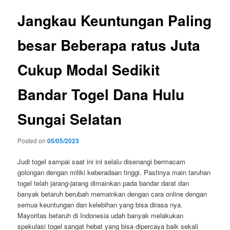
Jangkau Keuntungan Paling
besar Beberapa ratus Juta
Cukup Modal Sedikit
Bandar Togel Dana Hulu
Sungai Selatan
Posted on
05/05/2023
Judi togel sampai saat ini ini selalu disenangi bermacam
golongan dengan miliki keberadaan tinggi. Pastinya main taruhan
togel telah jarang-jarang dimainkan pada bandar darat dan
banyak betaruh berubah memainkan dengan cara online dengan
semua keuntungan dan kelebihan yang bisa dirasa nya.
Mayoritas betaruh di Indonesia udah banyak melakukan
spekulasi togel sangat hebat yang bisa dipercaya baik sekali