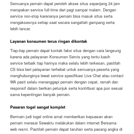
Semuanya pemain dapat peroleh akses situs sepanjang 24 jam
merupakan service full-time dari pagi sampai malam. Dengan
service non-stop karenanya pemain bisa masuk situs serta
mengaksesnya setiap saat secara sangatlah gampang serta
lebih lancar.
Layanan konsumen terus ringan dikontak
Tiap-tiap pemain dapat kontak faksi situs dengan cara langsung
karena ada pelayanan Konsumen Servis yang tentu kasih
service terbaik tiap harinya maka selalu lebih terkesan, pastilah
CS bisa beri pelayanan terhebat untuk semuanya peserta yang
menghubunginya lewat service spesifikasi Live Chat atau contact
WA pasti selalu menanggapi pemain dengan cepat, ramah dan
responsif dalam berikan petunjuk serta kontribusi apa pun sesuai
sama kepentingan banyak pemain.
Pasaran togel sangat komplet
Bermain judi togel online amat memberikan kepuasan akan
pemain merasai Sewaktu melakukan dalam internet Bersama
web resmi. Pastilah pemain dapat taruhan serta pasang angka di