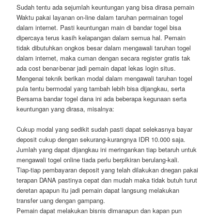
Sudah tentu ada sejumlah keuntungan yang bisa dirasa pemain
Waktu pakai layanan on-line dalam taruhan permainan togel
dalam internet. Pasti keuntungan main di bandar togel bisa
dipercaya terus kasih kelapangan dalam semua hal. Pemain
tidak dibutuhkan ongkos besar dalam mengawali taruhan togel
dalam internet, maka cuman dengan secara register gratis tak
ada cost benar-benar jadi pemain dapat lekas login situs.
Mengenai teknik berikan modal dalam mengawali taruhan togel
pula tentu bermodal yang tambah lebih bisa dijangkau, serta
Bersama bandar togel dana ini ada beberapa kegunaan serta
keuntungan yang dirasa, misalnya:
Cukup modal yang sedikit sudah pasti dapat selekasnya bayar
deposit cukup dengan sekurang-kurangnya IDR 10.000 saja.
Jumlah yang dapat dijangkau ini meringankan tiap betaruh untuk
mengawali togel online tiada perlu berpikiran berulang-kali.
Tiap-tiap pembayaran deposit yang telah dilakukan dnegan pakai
terapan DANA pastinya cepat dan mudah maka tidak butuh turut
deretan apapun itu jadi pemain dapat langsung melakukan
transfer uang dengan gampang.
Pemain dapat melakukan bisnis dimanapun dan kapan pun