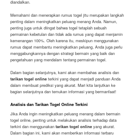
diandalkan.
Memahami dan menerapkan rumus togel jitu merupakan langkah
penting dalam meningkatkan peluang menang Anda. Namun,
penting juga untuk diingat bahwa togel tetaplah sebuah
permainan kebetulan dan tidak ada rumus yang dapat menjamin
kemenangan 100%. Oleh karena itu, meskipun menggunakan
rumus dapat membantu meningkatkan peluang, Anda juga perlu
menggabungkannya dengan strategi bermain yang baik dan
pengetahuan yang mendalam tentang permainan togel.
Dalam bagian selanjutnya, kami akan membahas analisis dan
tarikan togel online
terkini yang dapat menjadi panduan Anda
dalam membuat prediksi yang akurat. Mari kita lanjutkan ke
bagian selanjutnya dan temukan informasi yang bermanfaat!
Analisis dan Tarikan Togel Online Terkini
Jika Anda ingin meningkatkan peluang menang dalam bermain
togel online, penting untuk melakukan analisis terhadap data
terkini dan menggunakan
tarikan togel online
yang akurat.
Dalam bagian ini, kami akan memberikan informasi terbaru