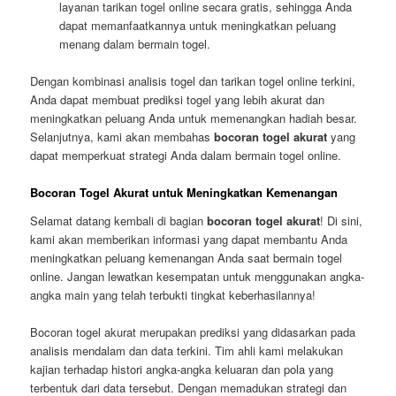
layanan tarikan togel online secara gratis, sehingga Anda
dapat memanfaatkannya untuk meningkatkan peluang
menang dalam bermain togel.
Dengan kombinasi analisis togel dan tarikan togel online terkini,
Anda dapat membuat prediksi togel yang lebih akurat dan
meningkatkan peluang Anda untuk memenangkan hadiah besar.
Selanjutnya, kami akan membahas
bocoran togel akurat
yang
dapat memperkuat strategi Anda dalam bermain togel online.
Bocoran Togel Akurat untuk Meningkatkan Kemenangan
Selamat datang kembali di bagian
bocoran togel akurat
! Di sini,
kami akan memberikan informasi yang dapat membantu Anda
meningkatkan peluang kemenangan Anda saat bermain togel
online. Jangan lewatkan kesempatan untuk menggunakan angka-
angka main yang telah terbukti tingkat keberhasilannya!
Bocoran togel akurat merupakan prediksi yang didasarkan pada
analisis mendalam dan data terkini. Tim ahli kami melakukan
kajian terhadap histori angka-angka keluaran dan pola yang
terbentuk dari data tersebut. Dengan memadukan strategi dan