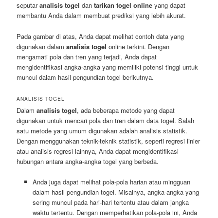
seputar
analisis togel
dan
tarikan togel online
yang dapat
membantu Anda dalam membuat prediksi yang lebih akurat.
Pada gambar di atas, Anda dapat melihat contoh data yang
digunakan dalam
analisis togel
online terkini. Dengan
mengamati pola dan tren yang terjadi, Anda dapat
mengidentifikasi angka-angka yang memiliki potensi tinggi untuk
muncul dalam hasil pengundian togel berikutnya.
ANALISIS TOGEL
Dalam
analisis togel
, ada beberapa metode yang dapat
digunakan untuk mencari pola dan tren dalam data togel. Salah
satu metode yang umum digunakan adalah analisis statistik.
Dengan menggunakan teknik-teknik statistik, seperti regresi linier
atau analisis regresi lainnya, Anda dapat mengidentifikasi
hubungan antara angka-angka togel yang berbeda.
Anda juga dapat melihat pola-pola harian atau mingguan
dalam hasil pengundian togel. Misalnya, angka-angka yang
sering muncul pada hari-hari tertentu atau dalam jangka
waktu tertentu. Dengan memperhatikan pola-pola ini, Anda