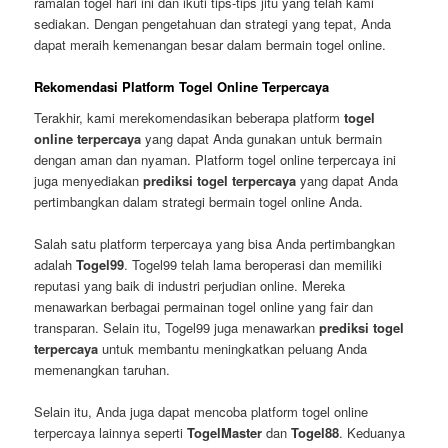
ramalan togel hari ini dan ikuti tips-tips jitu yang telah kami
sediakan. Dengan pengetahuan dan strategi yang tepat, Anda
dapat meraih kemenangan besar dalam bermain togel online.
Rekomendasi Platform Togel Online Terpercaya
Terakhir, kami merekomendasikan beberapa platform
togel
online terpercaya
yang dapat Anda gunakan untuk bermain
dengan aman dan nyaman. Platform togel online terpercaya ini
juga menyediakan
prediksi togel terpercaya
yang dapat Anda
pertimbangkan dalam strategi bermain togel online Anda.
Salah satu platform terpercaya yang bisa Anda pertimbangkan
adalah
Togel99
. Togel99 telah lama beroperasi dan memiliki
reputasi yang baik di industri perjudian online. Mereka
menawarkan berbagai permainan togel online yang fair dan
transparan. Selain itu, Togel99 juga menawarkan
prediksi togel
terpercaya
untuk membantu meningkatkan peluang Anda
memenangkan taruhan.
Selain itu, Anda juga dapat mencoba platform togel online
terpercaya lainnya seperti
TogelMaster
dan
Togel88
. Keduanya