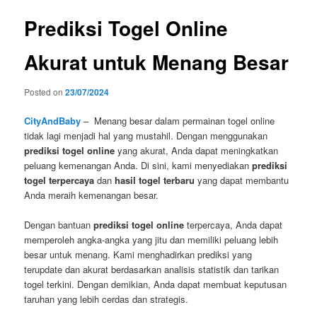
Prediksi Togel Online
Akurat untuk Menang Besar
Posted on
23/07/2024
CityAndBaby
– Menang besar dalam permainan togel online
tidak lagi menjadi hal yang mustahil. Dengan menggunakan
prediksi togel online
yang akurat, Anda dapat meningkatkan
peluang kemenangan Anda. Di sini, kami menyediakan
prediksi
togel terpercaya
dan
hasil togel terbaru
yang dapat membantu
Anda meraih kemenangan besar.
Dengan bantuan
prediksi togel online
terpercaya, Anda dapat
memperoleh angka-angka yang jitu dan memiliki peluang lebih
besar untuk menang. Kami menghadirkan prediksi yang
terupdate dan akurat berdasarkan analisis statistik dan tarikan
togel terkini. Dengan demikian, Anda dapat membuat keputusan
taruhan yang lebih cerdas dan strategis.