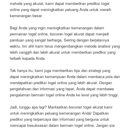
metode yang akurat, kami dapat memberikan prediksi togel
online yang dapat meningkatkan peluang Anda untuk meraih
kemenangan besar.
Bagi Anda yang ingin meningkatkan kemenangan dalam
permainan togel online, bocoran togel akurat dapat menjadi
panduan yang sangat berharga. Seiring dengan berjalannya
waktu, tim ahli kami terus mengembangkan metode analisis yang
lebih canggih dan lebih akurat untuk memberikan prediksi yang
terbaik kepada Anda.
Tak hanya itu, kami juga memberikan tips dan strategi yang
dapat meningkatkan kemampuan Anda dalam membaca pola dan
mendapatkan prediksi togel online yang lebih akurat. Dengan
pengetahuan dan informasi yang tepat, Anda dapat membawa
pengalaman bermain togel online Anda ke level yang lebih tinggi.
Jadi, tunggu apa lagi? Manfaatkan bocoran togel akurat kami
untuk meningkatkan peluang kemenangan Anda! Dapatkan
prediksi yang terpercaya dan informasi yang berguna untuk
mencapai kesuksesan dalam bermain togel online. Jangan sia-