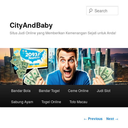
Skip
to
Sear
primary
content
CityAndBaby
Situs Judi Online yang Memberikan Kemenangan Sejati untuk Anda!
Main
Bandar Bola
Bandar Togel
Ceme Online
Judi Slot
menu
Sabung Ayam
Togel Online
Toto Macau
Post
←
Previous
Next
→
navigation