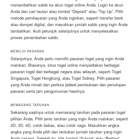
menambahkan saldo ke akun togel online Anda. Login ke akun
Anda dan cari tautan atau tombol “Deposit” atau “Top Up”. Pilih
metode pembayaran yang Anda inginkan, seperti transfer bank
atau dompet digital, dan masukkan jumlah saldo yang ingin Anda
tambahkan. Ikuti petunjuk selanjutnya untuk menyelesaikan
proses penambahan saldo.
MEMILIH PASARAN
Selanjutnya, Anda perlu memilih pasaran togel yang ingin Anda
mainkan. Biasanya, situs togel online menyediakan berbagai
pasaran togel dari berbagai negara atau wilayah, seperti Togel
Singapura, Togel Hongkong, atau Togel Sidney. Pilih pasaran
yang Anda minati dan periksa jadwal pembukaan dan penutupan
pasaran serta jam pengumuman hasilnya.
MEMASANG TARUHAN
Sekarang saatnya untuk memasang taruhan pada pasaran togel
pilihan Anda. Pilih jenis taruhan yang ingin Anda mainkan, seperti
2D, 3D, 4D, colok bebas, atau colok naga. Masukkan angka-
angka yang Anda pilih dan tentukan jumlah taruhan yang ingin
Anda pasang. Setelah itu, klik tombol “Submit” atau “Betting”