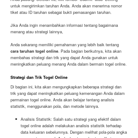
untuk mengirimkan taruhan Anda. Anda akan menerima nomor
tiket atau ID taruhan sebagai bukti pemasangan taruhan.
Jika Anda ingin menambahkan informasi tentang bagaimana
menang atau strategi lainnya,
Anda sekarang memiliki pemahaman yang lebih baik tentang
cara taruhan togel online
. Pada bagian berikutnya, kita akan
membahas strategi dan trik yang dapat Anda gunakan untuk
meningkatkan peluang menang Anda dalam bermain togel online.
Strategi dan Trik Togel Online
Di bagian ini, kita akan mengungkapkan beberapa strategi dan
trik yang dapat meningkatkan peluang kemenangan Anda dalam
permainan togel online. Anda akan belajar tentang analisis
statistik, menggunakan pola, dan metode lainnya.
Analisis Statistik: Salah satu strategi yang efektif dalam
togel online adalah melakukan analisis statistik terhadap
data keluaran sebelumnya. Dengan melihat pola-pola angka