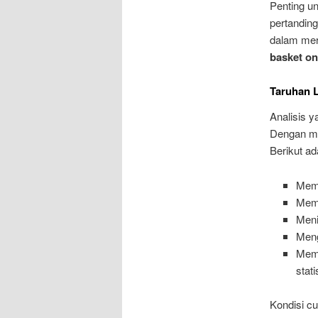
Penting u
pertanding
dalam mer
basket on
Taruhan L
Analisis 
Dengan me
Berikut a
Memp
Memp
Meni
Meng
Mema
stati
Kondisi cu