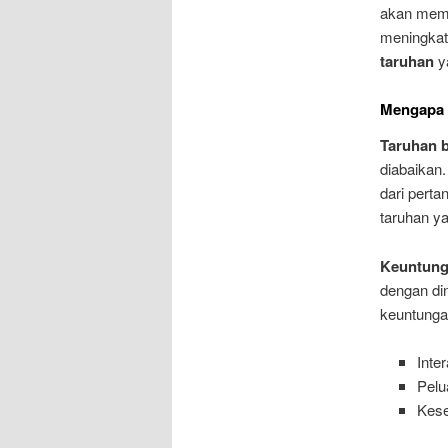
akan memb
meningkat
taruhan
ya
Mengapa 
Taruhan b
diabaikan
dari pert
taruhan ya
Keuntunga
dengan di
keuntungan
Inte
Pelu
Kese