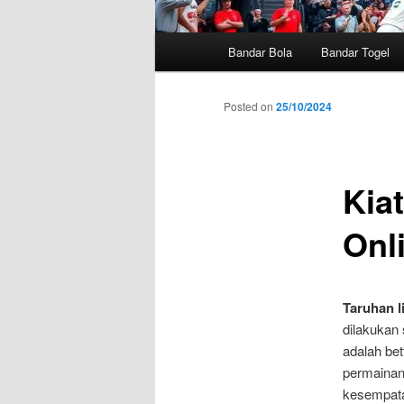
Main
Bandar Bola
Bandar Togel
menu
Posted on
25/10/2024
Kia
Onl
Taruhan l
dilakukan 
adalah be
permainan 
kesempatan