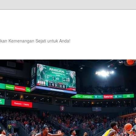
ikan Kemenangan Sejati untuk Anda!