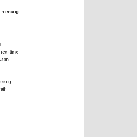
s menang
t
real-time
usan
eiring
aih