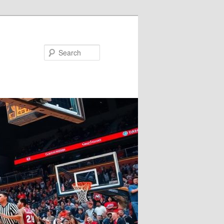
Search