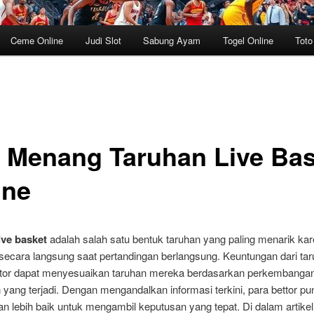
Ceme Online
Judi Slot
Sabung Ayam
Togel Online
Tot
t Menang Taruhan Live Bas
ine
ive basket
adalah salah satu bentuk taruhan yang paling menarik ka
secara langsung saat pertandingan berlangsung. Keuntungan dari taru
ttor dapat menyesuaikan taruhan mereka berdasarkan perkembanga
yang terjadi. Dengan mengandalkan informasi terkini, para bettor pu
 lebih baik untuk mengambil keputusan yang tepat. Di dalam artikel 