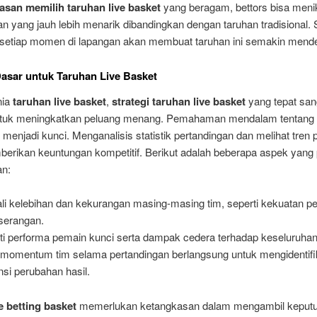
lasan memilih taruhan live basket
yang beragam, bettors bisa meni
 yang jauh lebih menarik dibandingkan dengan taruhan tradisional.
 setiap momen di lapangan akan membuat taruhan ini semakin mend
Dasar untuk Taruhan Live Basket
nia
taruhan live basket
,
strategi taruhan live basket
yang tepat san
ntuk meningkatkan peluang menang. Pemahaman mendalam tentang 
 menjadi kunci. Menganalisis statistik pertandingan dan melihat tren
erikan keuntungan kompetitif. Berikut adalah beberapa aspek yang 
an:
li kelebihan dan kekurangan masing-masing tim, seperti kekuatan p
serangan.
i performa pemain kunci serta dampak cedera terhadap keseluruhan
i momentum tim selama pertandingan berlangsung untuk mengidentifi
nsi perubahan hasil.
e betting basket
memerlukan ketangkasan dalam mengambil keputu