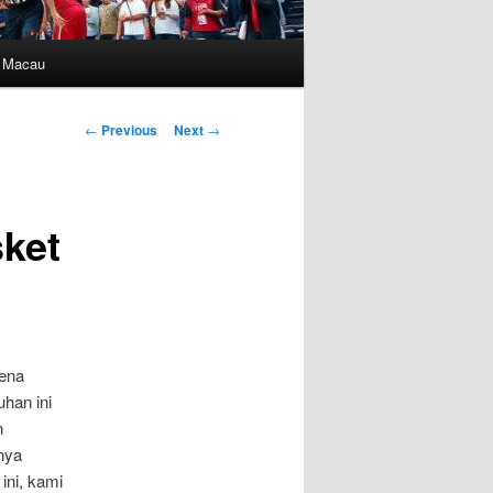
o Macau
Post
←
Previous
Next
→
navigation
ket
rena
han ini
n
nya
ini, kami