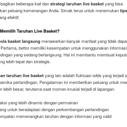
agikan beberapa kiat dan
strategi taruhan live basket
yang bisa
kan peluang kemenangan Anda. Simak terus untuk menemukan
tip
ng efektif.
Memilih Taruhan Live Basket?
ola basket langsung
menawarkan banyak manfaat yang tidak dapa
. Pertama, bettor memiliki kesempatan untuk menggunakan informasi 
andingan yang sedang berlangsung. Hal ini membantu membuat keput
ng lebih tepat dan strategis.
n taruhan live basket
yang lain adalah fluktuasi odds yang terjadi s
namika pertandingan. Pengalaman ini memberikan peluang untuk mer
 lebih besar, terutama saat momen krusial terjadi di lapangan.
raksi yang lebih dinamis dengan permainan
ang untuk beradaptasi dengan perkembangan pertandingan
mpatan memenangkan taruhan dengan informasi yang valid