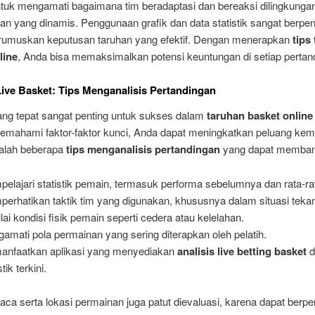
ntuk mengamati bagaimana tim beradaptasi dan bereaksi dilingkunga
an yang dinamis. Penggunaan grafik dan data statistik sangat berpe
umuskan keputusan taruhan yang efektif. Dengan menerapkan
tips
line
, Anda bisa memaksimalkan potensi keuntungan di setiap pertan
ive Basket: Tips Menganalisis Pertandingan
yang tepat sangat penting untuk sukses dalam
taruhan basket online 
mahami faktor-faktor kunci, Anda dapat meningkatkan peluang ke
dalah beberapa
tips menganalisis pertandingan
yang dapat memban
elajari statistik pemain, termasuk performa sebelumnya dan rata-rat
erhatikan taktik tim yang digunakan, khususnya dalam situasi tekan
lai kondisi fisik pemain seperti cedera atau kelelahan.
amati pola permainan yang sering diterapkan oleh pelatih.
nfaatkan aplikasi yang menyediakan
analisis live betting basket
d
stik terkini.
aca serta lokasi permainan juga patut dievaluasi, karena dapat berp