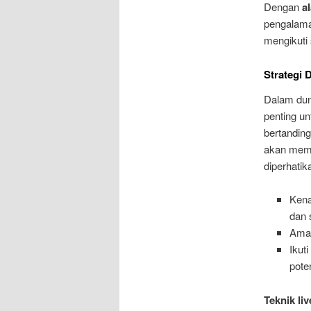
Dengan
a
pengalaman
mengikuti
Strategi 
Dalam du
penting u
bertanding
akan memb
diperhatik
Kena
dan 
Amat
Ikut
pote
Teknik liv