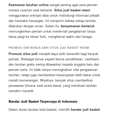
Keamanan taruhan online
sangat penting agar para pemain
merasa nyaman saat bertaruh.
Situs judi basket resmi
menggunakan enkripsi data untuk melindungi informasi pribadi
dan transaksi keuangan. Ini menjamin bahwa setiap taruhan
dilakukan dengan aman. Selain itu,
kenyamanan bertaruh
memungkinkan pemain untuk menikmati pengalaman tanpa
harus pergi ke lokasi fisik, menghemat waktu dan tenaga.
PROMOSI DAN BONUS DARI SITUS JUDI BASKET RESMI
Promosi situs judi
menjadi daya tarik tersendiri bagi banyak
pemain. Berbagai bonus seperti bonus pendaftaran, cashback,
dan taruhan gratis sering ditawarkan kepada anggota baru dan
pemain setia. Ini tidak hanya meningkatkan nilai pengalaman
taruhan, tetapi juga memberikan kesempatan lebih besar untuk
meraih kemenangan. Misalnya, banyak situs memberikan
penawaran khusus saat acara besar, yang membuat taruhan
semakin menarik.
Bandar Judi Basket Terpercaya di Indonesia
Dalam dunia taruhan bola basket, memilih
bandar judi basket