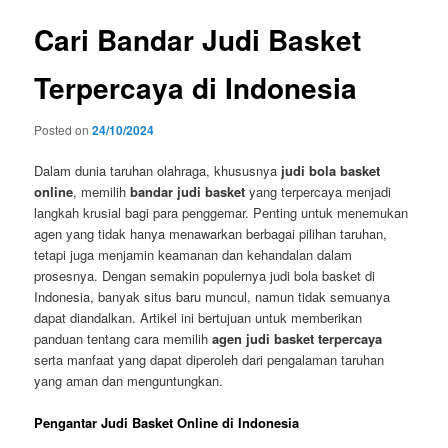
Cari Bandar Judi Basket
Terpercaya di Indonesia
Posted on
24/10/2024
Dalam dunia taruhan olahraga, khususnya
judi bola basket
online
, memilih
bandar judi basket
yang terpercaya menjadi
langkah krusial bagi para penggemar. Penting untuk menemukan
agen yang tidak hanya menawarkan berbagai pilihan taruhan,
tetapi juga menjamin keamanan dan kehandalan dalam
prosesnya. Dengan semakin populernya judi bola basket di
Indonesia, banyak situs baru muncul, namun tidak semuanya
dapat diandalkan. Artikel ini bertujuan untuk memberikan
panduan tentang cara memilih
agen judi basket terpercaya
serta manfaat yang dapat diperoleh dari pengalaman taruhan
yang aman dan menguntungkan.
Pengantar Judi Basket Online di Indonesia