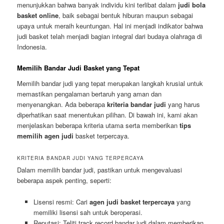
menunjukkan bahwa banyak individu kini terlibat dalam
judi bola
basket online
, baik sebagai bentuk hiburan maupun sebagai
upaya untuk meraih keuntungan. Hal ini menjadi indikator bahwa
judi basket telah menjadi bagian integral dari budaya olahraga di
Indonesia.
Memilih Bandar Judi Basket yang Tepat
Memilih bandar judi yang tepat merupakan langkah krusial untuk
memastikan pengalaman bertaruh yang aman dan
menyenangkan. Ada beberapa
kriteria bandar judi
yang harus
diperhatikan saat menentukan pilihan. Di bawah ini, kami akan
menjelaskan beberapa kriteria utama serta memberikan
tips
memilih agen judi
basket terpercaya.
KRITERIA BANDAR JUDI YANG TERPERCAYA
Dalam memilih bandar judi, pastikan untuk mengevaluasi
beberapa aspek penting, seperti:
Lisensi resmi: Cari
agen judi basket terpercaya
yang
memiliki lisensi sah untuk beroperasi.
Reputasi: Teliti track record bandar judi dalam memberikan