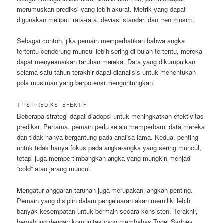
merumuskan prediksi yang lebih akurat. Metrik yang dapat
digunakan meliputi rata-rata, deviasi standar, dan tren musim.
Sebagai contoh, jika pemain memperhatikan bahwa angka
tertentu cenderung muncul lebih sering di bulan tertentu, mereka
dapat menyesuaikan taruhan mereka. Data yang dikumpulkan
selama satu tahun terakhir dapat dianalisis untuk menentukan
pola musiman yang berpotensi menguntungkan.
TIPS PREDIKSI EFEKTIF
Beberapa strategi dapat diadopsi untuk meningkatkan efektivitas
prediksi. Pertama, pemain perlu selalu memperbarui data mereka
dan tidak hanya bergantung pada analisa lama. Kedua, penting
untuk tidak hanya fokus pada angka-angka yang sering muncul,
tetapi juga mempertimbangkan angka yang mungkin menjadi
“cold” atau jarang muncul.
Mengatur anggaran taruhan juga merupakan langkah penting.
Pemain yang disiplin dalam pengeluaran akan memiliki lebih
banyak kesempatan untuk bermain secara konsisten. Terakhir,
bergabung dengan komunitas yang membahas Togel Sydney