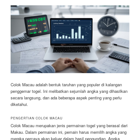
Colok Macau adalah bentuk taruhan yang populer di kalangan
penggemar togel. Ini melibatkan sejumlah angka yang dihasilkan
secara langsung, dan ada beberapa aspek penting yang perlu
diketahui.
PENGERTIAN COLOK MACAU
Colok Macau merupakan jenis permainan togel yang berasal dari
Makau. Dalam permainan ini, pemain harus memilih angka yang
mereka percaya akan keluar dalam hasil pengundian. Angka