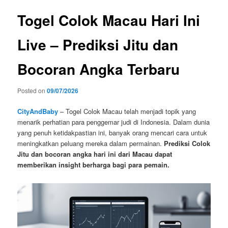
Togel Colok Macau Hari Ini
Live – Prediksi Jitu dan
Bocoran Angka Terbaru
Posted on
09/07/2026
CityAndBaby
– Togel Colok Macau telah menjadi topik yang
menarik perhatian para penggemar judi di Indonesia. Dalam dunia
yang penuh ketidakpastian ini, banyak orang mencari cara untuk
meningkatkan peluang mereka dalam permainan.
Prediksi Colok
Jitu dan bocoran angka hari ini dari Macau dapat
memberikan insight berharga bagi para pemain.