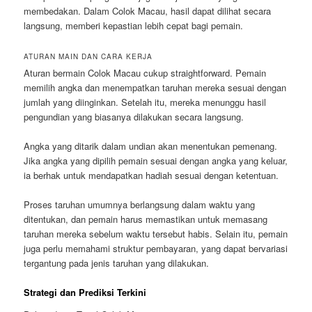
membedakan. Dalam Colok Macau, hasil dapat dilihat secara
langsung, memberi kepastian lebih cepat bagi pemain.
ATURAN MAIN DAN CARA KERJA
Aturan bermain Colok Macau cukup straightforward. Pemain
memilih angka dan menempatkan taruhan mereka sesuai dengan
jumlah yang diinginkan. Setelah itu, mereka menunggu hasil
pengundian yang biasanya dilakukan secara langsung.
Angka yang ditarik dalam undian akan menentukan pemenang.
Jika angka yang dipilih pemain sesuai dengan angka yang keluar,
ia berhak untuk mendapatkan hadiah sesuai dengan ketentuan.
Proses taruhan umumnya berlangsung dalam waktu yang
ditentukan, dan pemain harus memastikan untuk memasang
taruhan mereka sebelum waktu tersebut habis. Selain itu, pemain
juga perlu memahami struktur pembayaran, yang dapat bervariasi
tergantung pada jenis taruhan yang dilakukan.
Strategi dan Prediksi Terkini