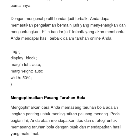
pemainnya.
Dengan mengenal profil bandar judi terbaik, Anda dapat
memastikan pengalaman bermain judi yang menyenangkan dan
menguntungkan. Pilih bandar judi terbaik yang akan membantu
Anda mencapai hasil terbaik dalam taruhan online Anda.
img {
display: block;
margin-left: auto;
margin-right: auto;
width: 50%;
}
Mengoptimalkan Pasang Taruhan Bola
Mengoptimalkan cara Anda memasang taruhan bola adalah
langkah penting untuk meningkatkan peluang menang. Pada
bagian ini, Anda akan mendapatkan tips dan strategi untuk
memasang taruhan bola dengan bijak dan mendapatkan hasil
yang maksimal.