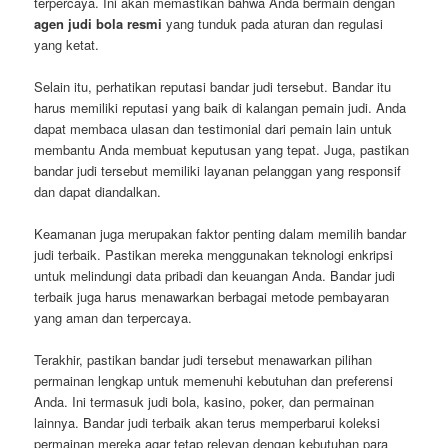
terpercaya. Ini akan memastikan bahwa Anda bermain dengan
agen judi bola resmi
yang tunduk pada aturan dan regulasi
yang ketat.
Selain itu, perhatikan reputasi bandar judi tersebut. Bandar itu
harus memiliki reputasi yang baik di kalangan pemain judi. Anda
dapat membaca ulasan dan testimonial dari pemain lain untuk
membantu Anda membuat keputusan yang tepat. Juga, pastikan
bandar judi tersebut memiliki layanan pelanggan yang responsif
dan dapat diandalkan.
Keamanan juga merupakan faktor penting dalam memilih bandar
judi terbaik. Pastikan mereka menggunakan teknologi enkripsi
untuk melindungi data pribadi dan keuangan Anda. Bandar judi
terbaik juga harus menawarkan berbagai metode pembayaran
yang aman dan terpercaya.
Terakhir, pastikan bandar judi tersebut menawarkan pilihan
permainan lengkap untuk memenuhi kebutuhan dan preferensi
Anda. Ini termasuk judi bola, kasino, poker, dan permainan
lainnya. Bandar judi terbaik akan terus memperbarui koleksi
permainan mereka agar tetap relevan dengan kebutuhan para