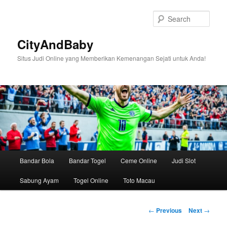
Skip
to
Sear
primary
content
CityAndBaby
Situs Judi Online yang Memberikan Kemenangan Sejati untuk Anda!
Main
Bandar Bola
Bandar Togel
Ceme Online
Judi Slot
menu
Sabung Ayam
Togel Online
Toto Macau
Post
←
Previous
Next
→
navigation