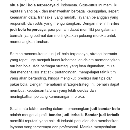
situs judi bola terpercaya
di Indonesia. Situs-situs ini memiliki
reputasi yang baik dan menawarkan berbagai keunggulan, seperti
keamanan data, transaksi yang mudah, layanan pelanggan yang
responsif, dan odds yang menguntungkan. Dengan memilih
situs
judi bola terpercaya
, para pemain dapat memiliki pengalaman
bermain yang optimal dan meningkatkan peluang mereka untuk
memenangkan taruhan.
Setelah menemukan situs judi bola terpercaya, strategi bermain
yang tepat juga menjadi kunci keberhasilan dalam memenangkan
taruhan bola. Ada berbagai strategi yang bisa digunakan, mulai
dari menganalisis statistik pertandingan, mempelajari taktik tim
yang akan bertanding, hingga mengikuti prediksi dan tips dari
pakar bola. Dengan memahami strategi-strategi ini, pemain dapat
membuat keputusan taruhan yang lebih cerdas dan
meningkatkan peluang kemenangan mereka.
Salah satu faktor penting dalam memenangkan
judi bandar bola
adalah mengenal profil
bandar judi terbaik
.
Bandar judi terbaik
memiliki reputasi yang baik di industri perjudian dan memberikan
layanan yang terpercaya dan profesional. Mereka menyediakan