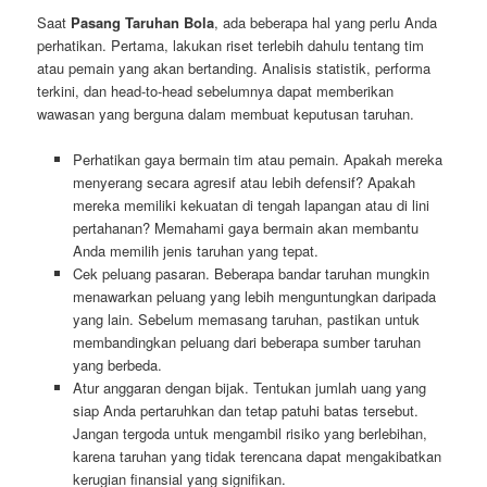
Saat
Pasang Taruhan Bola
, ada beberapa hal yang perlu Anda
perhatikan. Pertama, lakukan riset terlebih dahulu tentang tim
atau pemain yang akan bertanding. Analisis statistik, performa
terkini, dan head-to-head sebelumnya dapat memberikan
wawasan yang berguna dalam membuat keputusan taruhan.
Perhatikan gaya bermain tim atau pemain. Apakah mereka
menyerang secara agresif atau lebih defensif? Apakah
mereka memiliki kekuatan di tengah lapangan atau di lini
pertahanan? Memahami gaya bermain akan membantu
Anda memilih jenis taruhan yang tepat.
Cek peluang pasaran. Beberapa bandar taruhan mungkin
menawarkan peluang yang lebih menguntungkan daripada
yang lain. Sebelum memasang taruhan, pastikan untuk
membandingkan peluang dari beberapa sumber taruhan
yang berbeda.
Atur anggaran dengan bijak. Tentukan jumlah uang yang
siap Anda pertaruhkan dan tetap patuhi batas tersebut.
Jangan tergoda untuk mengambil risiko yang berlebihan,
karena taruhan yang tidak terencana dapat mengakibatkan
kerugian finansial yang signifikan.