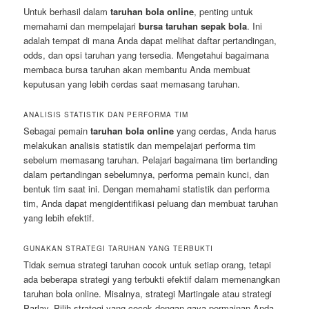
Untuk berhasil dalam
taruhan bola online
, penting untuk
memahami dan mempelajari
bursa taruhan sepak bola
. Ini
adalah tempat di mana Anda dapat melihat daftar pertandingan,
odds, dan opsi taruhan yang tersedia. Mengetahui bagaimana
membaca bursa taruhan akan membantu Anda membuat
keputusan yang lebih cerdas saat memasang taruhan.
ANALISIS STATISTIK DAN PERFORMA TIM
Sebagai pemain
taruhan bola online
yang cerdas, Anda harus
melakukan analisis statistik dan mempelajari performa tim
sebelum memasang taruhan. Pelajari bagaimana tim bertanding
dalam pertandingan sebelumnya, performa pemain kunci, dan
bentuk tim saat ini. Dengan memahami statistik dan performa
tim, Anda dapat mengidentifikasi peluang dan membuat taruhan
yang lebih efektif.
GUNAKAN STRATEGI TARUHAN YANG TERBUKTI
Tidak semua strategi taruhan cocok untuk setiap orang, tetapi
ada beberapa strategi yang terbukti efektif dalam memenangkan
taruhan bola online. Misalnya, strategi Martingale atau strategi
Parlay. Pilih strategi yang cocok dengan gaya permainan Anda