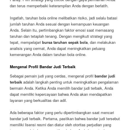
dan terus memperbaiki keterampilan Anda dengan berlatih.
Ingatlah, taruhan bola online melibatkan risiko, jadi selalu batasi
jumlah taruhan Anda sesuai dengan kemampuan keuangan
Anda. Selain itu, pertimbangkan faktor emosi saat memasang
taruhan dan tetaplah tenang. Dengan mengikuti strategi yang
tepat, mempelajari
bursa taruhan sepak bola
, dan melakukan
analisis yang cermat, Anda dapat meningkatkan peluang
kemenangan Anda dalam taruhan bola online.
Mengenal Profil Bandar Judi Terbaik
Sebagai pemain judi yang cerdas, mengenal profil
bandar judi
terbaik
adalah langkah penting untuk meningkatkan pengalaman
bermain Anda. Ketika Anda memilih bandar judi terbaik, Anda
dapat memiliki kepercayaan bahwa Anda akan mendapatkan
layanan yang berkualitas dan adil.
Ada beberapa faktor yang perlu dipertimbangkan saat mencari
bandar judi terbaik. Pertama, pastikan bahwa bandar judi tersebut
memiliki lisensi resmi dan diatur oleh otoritas perjudian yang