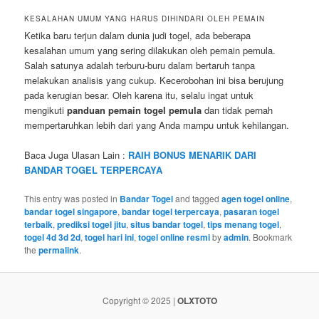
KESALAHAN UMUM YANG HARUS DIHINDARI OLEH PEMAIN
Ketika baru terjun dalam dunia judi togel, ada beberapa
kesalahan umum yang sering dilakukan oleh pemain pemula.
Salah satunya adalah terburu-buru dalam bertaruh tanpa
melakukan analisis yang cukup. Kecerobohan ini bisa berujung
pada kerugian besar. Oleh karena itu, selalu ingat untuk
mengikuti
panduan pemain togel pemula
dan tidak pernah
mempertaruhkan lebih dari yang Anda mampu untuk kehilangan.
Baca Juga Ulasan Lain :
RAIH BONUS MENARIK DARI
BANDAR TOGEL TERPERCAYA
This entry was posted in
Bandar Togel
and tagged
agen togel online
,
bandar togel singapore
,
bandar togel terpercaya
,
pasaran togel
terbaik
,
prediksi togel jitu
,
situs bandar togel
,
tips menang togel
,
togel 4d 3d 2d
,
togel hari ini
,
togel online resmi
by
admin
. Bookmark
the
permalink
.
Copyright © 2025 |
OLXTOTO