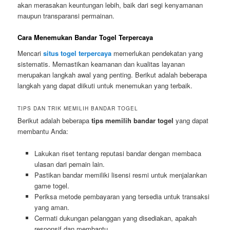
akan merasakan keuntungan lebih, baik dari segi kenyamanan
maupun transparansi permainan.
Cara Menemukan Bandar Togel Terpercaya
Mencari
situs togel terpercaya
memerlukan pendekatan yang
sistematis. Memastikan keamanan dan kualitas layanan
merupakan langkah awal yang penting. Berikut adalah beberapa
langkah yang dapat diikuti untuk menemukan yang terbaik.
TIPS DAN TRIK MEMILIH BANDAR TOGEL
Berikut adalah beberapa
tips memilih bandar togel
yang dapat
membantu Anda:
Lakukan riset tentang reputasi bandar dengan membaca
ulasan dari pemain lain.
Pastikan bandar memiliki lisensi resmi untuk menjalankan
game togel.
Periksa metode pembayaran yang tersedia untuk transaksi
yang aman.
Cermati dukungan pelanggan yang disediakan, apakah
responsif dan membantu.