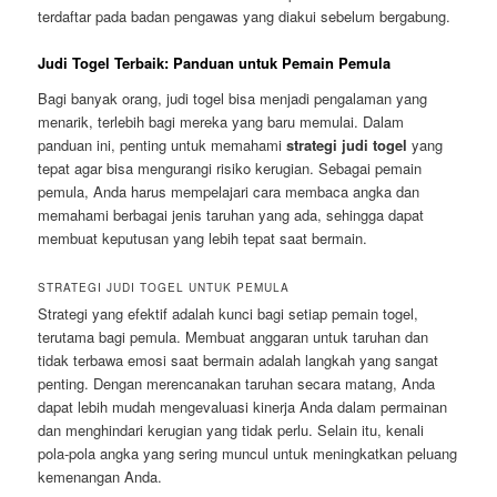
terdaftar pada badan pengawas yang diakui sebelum bergabung.
Judi Togel Terbaik: Panduan untuk Pemain Pemula
Bagi banyak orang, judi togel bisa menjadi pengalaman yang
menarik, terlebih bagi mereka yang baru memulai. Dalam
panduan ini, penting untuk memahami
strategi judi togel
yang
tepat agar bisa mengurangi risiko kerugian. Sebagai pemain
pemula, Anda harus mempelajari cara membaca angka dan
memahami berbagai jenis taruhan yang ada, sehingga dapat
membuat keputusan yang lebih tepat saat bermain.
STRATEGI JUDI TOGEL UNTUK PEMULA
Strategi yang efektif adalah kunci bagi setiap pemain togel,
terutama bagi pemula. Membuat anggaran untuk taruhan dan
tidak terbawa emosi saat bermain adalah langkah yang sangat
penting. Dengan merencanakan taruhan secara matang, Anda
dapat lebih mudah mengevaluasi kinerja Anda dalam permainan
dan menghindari kerugian yang tidak perlu. Selain itu, kenali
pola-pola angka yang sering muncul untuk meningkatkan peluang
kemenangan Anda.