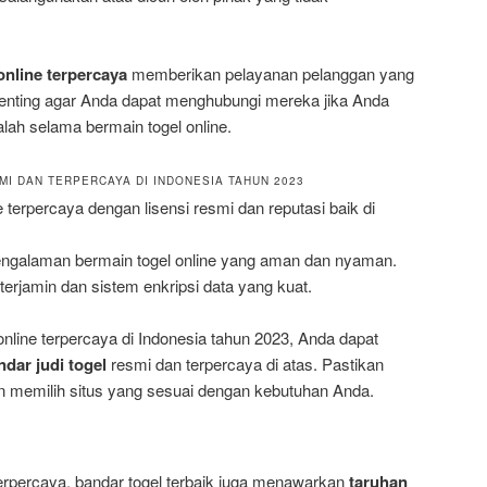
 online terpercaya
memberikan pelayanan pelanggan yang
i penting agar Anda dapat menghubungi mereka jika Anda
lah selama bermain togel online.
MI DAN TERPERCAYA DI INDONESIA TAHUN 2023
ne terpercaya dengan lisensi resmi dan reputasi baik di
engalaman bermain togel online yang aman dan nyaman.
terjamin dan sistem enkripsi data yang kuat.
online terpercaya di Indonesia tahun 2023, Anda dapat
ndar judi togel
resmi dan terpercaya di atas. Pastikan
n memilih situs yang sesuai dengan kebutuhan Anda.
erpercaya, bandar togel terbaik juga menawarkan
taruhan