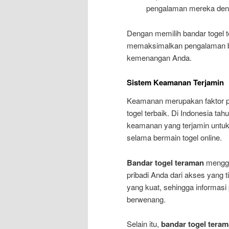
pengalaman mereka dengan
Dengan memilih bandar togel te
memaksimalkan pengalaman be
kemenangan Anda.
Sistem Keamanan Terjamin
Keamanan merupakan faktor pe
togel terbaik. Di Indonesia ta
keamanan yang terjamin untuk
selama bermain togel online.
Bandar togel teraman
menggu
pribadi Anda dari akses yang 
yang kuat, sehingga informasi 
berwenang.
Selain itu,
bandar togel tera