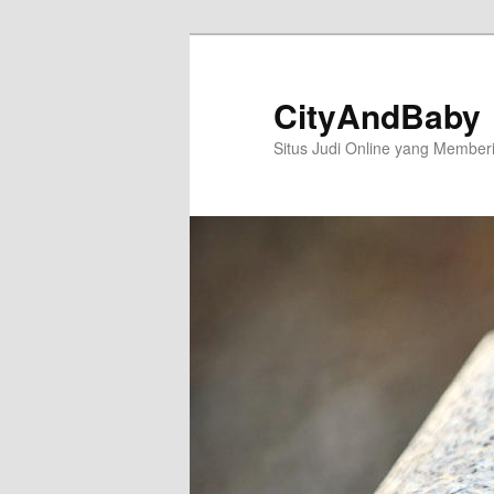
Skip
Skip
to
to
primary
secondary
CityAndBaby
content
content
Situs Judi Online yang Member