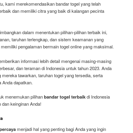
 itu, kami merekomendasikan bandar togel yang telah
rbaik dan memiliki citra yang baik di kalangan pecinta
timbangkan dalam menentukan pilihan-pilihan terbaik ini,
ayanan, taruhan terlengkap, dan sistem keamanan yang
 memiliki pengalaman bermain togel online yang maksimal.
memberikan informasi lebih detail mengenai masing-masing
terbesar, dan teraman di Indonesia untuk tahun 2023. Anda
mereka tawarkan, taruhan togel yang tersedia, serta
a Anda dapatkan.
untuk menemukan pilihan
bandar togel terbaik
di Indonesia
 dan keinginan Anda!
ya
rpercaya
menjadi hal yang penting bagi Anda yang ingin