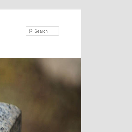
Search