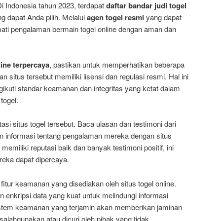
Di Indonesia tahun 2023, terdapat
daftar bandar judi togel
g dapat Anda pilih. Melalui
agen togel resmi
yang dapat
ati pengalaman bermain togel online dengan aman dan
line terpercaya
, pastikan untuk memperhatikan beberapa
an situs tersebut memiliki lisensi dan regulasi resmi. Hal ini
uti standar keamanan dan integritas yang ketat dalam
togel.
utasi situs togel tersebut. Baca ulasan dan testimoni dari
n informasi tentang pengalaman mereka dengan situs
e memiliki reputasi baik dan banyak testimoni positif, ini
eka dapat dipercaya.
itur keamanan yang disediakan oleh situs togel online.
enkripsi data yang kuat untuk melindungi informasi
Sistem keamanan yang terjamin akan memberikan jaminan
salahgunakan atau dicuri oleh pihak yang tidak