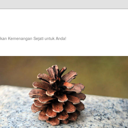
ikan Kemenangan Sejati untuk Anda!