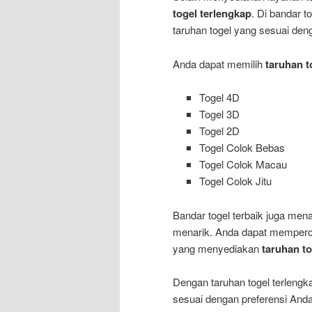
togel terlengkap
. Di bandar t
taruhan togel yang sesuai deng
Anda dapat memilih
taruhan t
Togel 4D
Togel 3D
Togel 2D
Togel Colok Bebas
Togel Colok Macau
Togel Colok Jitu
Bandar togel terbaik juga men
menarik. Anda dapat memperole
yang menyediakan
taruhan to
Dengan taruhan togel terleng
sesuai dengan preferensi Anda