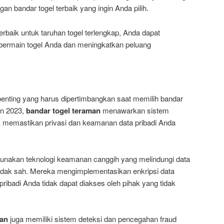
 bandar togel terbaik yang ingin Anda pilih.
rbaik untuk taruhan togel terlengkap, Anda dapat
rmain togel Anda dan meningkatkan peluang
nting yang harus dipertimbangkan saat memilih bandar
hun 2023,
bandar togel teraman
menawarkan sistem
 memastikan privasi dan keamanan data pribadi Anda
nakan teknologi keamanan canggih yang melindungi data
tidak sah. Mereka mengimplementasikan enkripsi data
pribadi Anda tidak dapat diakses oleh pihak yang tidak
man
juga memiliki sistem deteksi dan pencegahan fraud