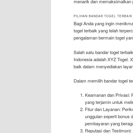
menarik dan memaksimalkan p
PILIHAN BANDAR TOGEL TERBAIK
Bagi Anda yang ingin menikmat
togel terbaik yang telah terp
pengalaman bermain togel y
Salah satu bandar togel terbai
Indonesia adalah XYZ Togel. X
baik dalam menyediakan layana
Dalam memilih bandar togel ter
Keamanan dan Privasi: P
yang terjamin untuk meli
Fitur dan Layanan: Perik
unggulan seperti bonus 
pembayaran yang berag
Reputasi dan Testimoni: 