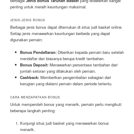
berbagai
Jenis Bonus Taruhan Basket
yang ditawarkan sangat
penting untuk meraih keuntungan maksimal.
JENIS-JENIS BONUS
Berbagai jenis bonus dapat ditemukan di situs judi basket online.
Setiap jenis menawarkan keuntungan berbeda yang dapat
digunakan pemain:
Bonus Pendaftaran:
Diberikan kepada pemain baru setelah
mendaftar dan biasanya berupa kredit tambahan.
Bonus Deposit:
Menawarkan persentase tambahan dari
jumlah setoran yang dilakukan oleh pemain.
Cashback:
Memberikan pengembalian sebagian dari
kerugian yang dialami pemain dalam periode tertentu.
CARA MENDAPATKAN BONUS
Untuk memperoleh bonus yang menarik, pemain perlu mengikuti
beberapa langkah penting:
Kunjungi situs judi basket yang menawarkan bonus
menarik.