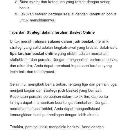
Baca syarat dan ketentuan yang terkait dengan setiap
bonus.
Lakukan setoran pertama sesuai dengan ketentuan bonus
untuk mengklaimnya.
Tips dan Strategi dalam Taruhan Basket Online
Untuk meraih
rahasia sukses dalam judi basket
, memiliki
strategi yang solid adalah langkah awal yang krusial. Salah satu
tips taruhan basket online
yang efektif adalah memahami
statistik tim dan pemain. Dengan menganalisis performa individu
dan rekor tim, Anda dapat membuat keputusan taruhan yang
lebih baik dan terinformasi.
Selain itu, mengikuti berita terbaru tentang liga dan pemain juga
menjadi bagian dari
strategi judi basket
yang berhasil.
Kesehatan pemain, perubahan dalam taktik tim, dan berita
lainnya dapat memberikan keuntungan tambahan. Dengan
memahami situasi terkini, Anda dapat mengantisipasi
kemungkinan hasil pertandingan dengan lebih akurat.
Terakhir, penting untuk mengelola bankroll Anda dengan