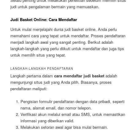
Selalu penting untuk melakukan penelitian sebelum memilih situs
judi untuk pengalaman bermain yang memuaskan.
Judi Basket Online: Cara Mendaftar
Untuk mulai menjelajahi dunia judi basket online, Anda perlu
memahami cara yang tepat untuk mendaftar. Proses pendaftaran
menjadi langkah awal yang sangat penting. Berikut adalah
langkah-langkah yang perlu diikuti untuk mendaftar dan juga tips
untuk memilih situs yang tepat.
LANGKAH-LANGKAH PENDAFTARAN
Langkah pertama dalam
cara mendaftar judi basket
adalah
mengunjungi situs judi yang Anda pilih. Biasanya, proses
pendaftaran meliputi:
Pengisian formulir pendaftaran dengan data pribadi, seperti
nama, alamat email, dan nomor telepon.
Verifikasi akun melalui email atau SMS, untuk memastikan
informasi yang diberikan valid.
Melakukan setoran awal agar bisa mulai bermain.