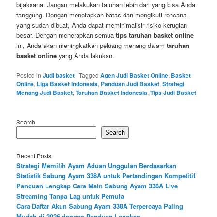
bijaksana. Jangan melakukan taruhan lebih dari yang bisa Anda
tanggung. Dengan menetapkan batas dan mengikuti rencana
yang sudah dibuat, Anda dapat meminimalisir risiko kerugian
besar. Dengan menerapkan semua
tips taruhan basket online
ini, Anda akan meningkatkan peluang menang dalam
taruhan
basket online
yang Anda lakukan.
Posted in
Judi basket
|
Tagged
Agen Judi Basket Online
,
Basket
Online
,
Liga Basket Indonesia
,
Panduan Judi Basket
,
Strategi
Menang Judi Basket
,
Taruhan Basket Indonesia
,
Tips Judi Basket
Search
Search
Recent Posts
Strategi Memilih Ayam Aduan Unggulan Berdasarkan
Statistik Sabung Ayam 338A untuk Pertandingan Kompetitif
Panduan Lengkap Cara Main Sabung Ayam 338A Live
Streaming Tanpa Lag untuk Pemula
Cara Daftar Akun Sabung Ayam 338A Terpercaya Paling
Mudah di 2026 dengan Panduan Lengkap