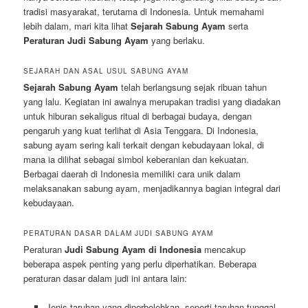
tradisi masyarakat, terutama di Indonesia. Untuk memahami
lebih dalam, mari kita lihat
Sejarah Sabung Ayam
serta
Peraturan Judi Sabung Ayam
yang berlaku.
SEJARAH DAN ASAL USUL SABUNG AYAM
Sejarah Sabung Ayam
telah berlangsung sejak ribuan tahun
yang lalu. Kegiatan ini awalnya merupakan tradisi yang diadakan
untuk hiburan sekaligus ritual di berbagai budaya, dengan
pengaruh yang kuat terlihat di Asia Tenggara. Di Indonesia,
sabung ayam sering kali terkait dengan kebudayaan lokal, di
mana ia dilihat sebagai simbol keberanian dan kekuatan.
Berbagai daerah di Indonesia memiliki cara unik dalam
melaksanakan sabung ayam, menjadikannya bagian integral dari
kebudayaan.
PERATURAN DASAR DALAM JUDI SABUNG AYAM
Peraturan
Judi Sabung Ayam di Indonesia
mencakup
beberapa aspek penting yang perlu diperhatikan. Beberapa
peraturan dasar dalam judi ini antara lain:
Jenis taruhan yang diperbolehkan, seperti taruhan tunggal