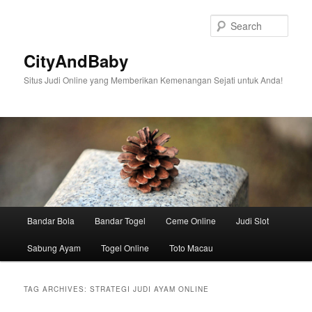
Skip
Skip
to
to
Sear
primary
secondary
content
content
CityAndBaby
Situs Judi Online yang Memberikan Kemenangan Sejati untuk Anda!
Main
Bandar Bola
Bandar Togel
Ceme Online
Judi Slot
menu
Sabung Ayam
Togel Online
Toto Macau
TAG ARCHIVES:
STRATEGI JUDI AYAM ONLINE