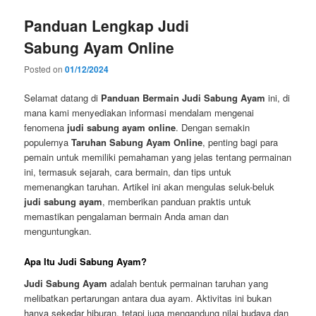
Panduan Lengkap Judi
Sabung Ayam Online
Posted on
01/12/2024
Selamat datang di
Panduan Bermain Judi Sabung Ayam
ini, di
mana kami menyediakan informasi mendalam mengenai
fenomena
judi sabung ayam online
. Dengan semakin
populernya
Taruhan Sabung Ayam Online
, penting bagi para
pemain untuk memiliki pemahaman yang jelas tentang permainan
ini, termasuk sejarah, cara bermain, dan tips untuk
memenangkan taruhan. Artikel ini akan mengulas seluk-beluk
judi sabung ayam
, memberikan panduan praktis untuk
memastikan pengalaman bermain Anda aman dan
menguntungkan.
Apa Itu Judi Sabung Ayam?
Judi Sabung Ayam
adalah bentuk permainan taruhan yang
melibatkan pertarungan antara dua ayam. Aktivitas ini bukan
hanya sekedar hiburan, tetapi juga mengandung nilai budaya dan