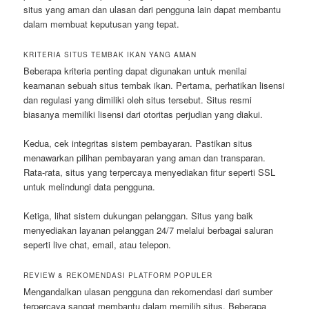
situs yang aman dan ulasan dari pengguna lain dapat membantu
dalam membuat keputusan yang tepat.
KRITERIA SITUS TEMBAK IKAN YANG AMAN
Beberapa kriteria penting dapat digunakan untuk menilai
keamanan sebuah situs tembak ikan. Pertama, perhatikan lisensi
dan regulasi yang dimiliki oleh situs tersebut. Situs resmi
biasanya memiliki lisensi dari otoritas perjudian yang diakui.
Kedua, cek integritas sistem pembayaran. Pastikan situs
menawarkan pilihan pembayaran yang aman dan transparan.
Rata-rata, situs yang terpercaya menyediakan fitur seperti SSL
untuk melindungi data pengguna.
Ketiga, lihat sistem dukungan pelanggan. Situs yang baik
menyediakan layanan pelanggan 24/7 melalui berbagai saluran
seperti live chat, email, atau telepon.
REVIEW & REKOMENDASI PLATFORM POPULER
Mengandalkan ulasan pengguna dan rekomendasi dari sumber
terpercaya sangat membantu dalam memilih situs. Beberapa