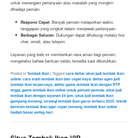
untuk menangani pertanyaan atau masalah yang mungkin
dihadapi pemain.
Respons Cepat
: Banyak pemain melaporkan waktu
tanggapan yang singkat dalam menjawab pertanyaan.
Berbagai Saluran
: Dukungan dapat dihubungi melalui live
chat, email, atau telepon.
Layanan yang baik ini memberikan rasa aman bagi pemain,
mengetahui bahwa bantuan selalu tersedia saat dibutuhkan.
Posted in
Tembak Ikan
|
Tagged
cara daftar akun judi tembak ikan
online
,
cara main tembak ikan biar cepat kaya
,
daftar agen judi
tembak ikan terpercaya
,
daftar game tembak ikan dengan RTP
tinggi
,
game tembak ikan online untuk pemain pemula
,
situs judi
tembak ikan dengan layanan 24 jam
,
situs judi tembak ikan
gampang menang
,
strategi tembak ikan gacor terbaru 2025
,
teknik
bermain tembak ikan agar cepat menang
,
tembak ikan online
hadiah besar setiap hari
Situs Tembak Ikan VIP