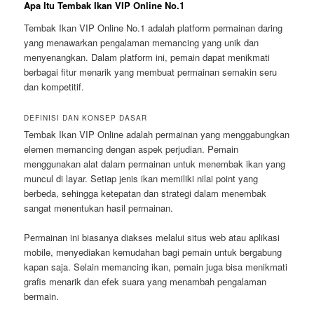
Apa Itu Tembak Ikan VIP Online No.1
Tembak Ikan VIP Online No.1 adalah platform permainan daring
yang menawarkan pengalaman memancing yang unik dan
menyenangkan. Dalam platform ini, pemain dapat menikmati
berbagai fitur menarik yang membuat permainan semakin seru
dan kompetitif.
DEFINISI DAN KONSEP DASAR
Tembak Ikan VIP Online adalah permainan yang menggabungkan
elemen memancing dengan aspek perjudian. Pemain
menggunakan alat dalam permainan untuk menembak ikan yang
muncul di layar. Setiap jenis ikan memiliki nilai point yang
berbeda, sehingga ketepatan dan strategi dalam menembak
sangat menentukan hasil permainan.
Permainan ini biasanya diakses melalui situs web atau aplikasi
mobile, menyediakan kemudahan bagi pemain untuk bergabung
kapan saja. Selain memancing ikan, pemain juga bisa menikmati
grafis menarik dan efek suara yang menambah pengalaman
bermain.