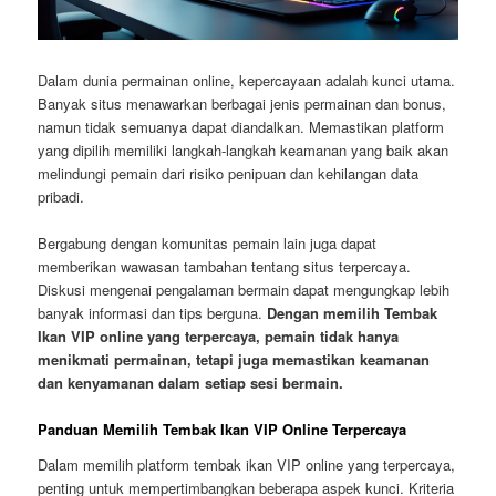
Dalam dunia permainan online, kepercayaan adalah kunci utama.
Banyak situs menawarkan berbagai jenis permainan dan bonus,
namun tidak semuanya dapat diandalkan. Memastikan platform
yang dipilih memiliki langkah-langkah keamanan yang baik akan
melindungi pemain dari risiko penipuan dan kehilangan data
pribadi.
Bergabung dengan komunitas pemain lain juga dapat
memberikan wawasan tambahan tentang situs terpercaya.
Diskusi mengenai pengalaman bermain dapat mengungkap lebih
banyak informasi dan tips berguna.
Dengan memilih Tembak
Ikan VIP online yang terpercaya, pemain tidak hanya
menikmati permainan, tetapi juga memastikan keamanan
dan kenyamanan dalam setiap sesi bermain.
Panduan Memilih Tembak Ikan VIP Online Terpercaya
Dalam memilih platform tembak ikan VIP online yang terpercaya,
penting untuk mempertimbangkan beberapa aspek kunci. Kriteria