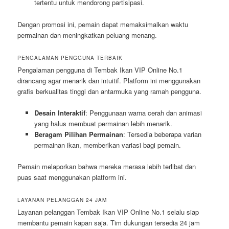
tertentu untuk mendorong partisipasi.
Dengan promosi ini, pemain dapat memaksimalkan waktu
permainan dan meningkatkan peluang menang.
PENGALAMAN PENGGUNA TERBAIK
Pengalaman pengguna di Tembak Ikan VIP Online No.1
dirancang agar menarik dan intuitif. Platform ini menggunakan
grafis berkualitas tinggi dan antarmuka yang ramah pengguna.
Desain Interaktif
: Penggunaan warna cerah dan animasi
yang halus membuat permainan lebih menarik.
Beragam Pilihan Permainan
: Tersedia beberapa varian
permainan ikan, memberikan variasi bagi pemain.
Pemain melaporkan bahwa mereka merasa lebih terlibat dan
puas saat menggunakan platform ini.
LAYANAN PELANGGAN 24 JAM
Layanan pelanggan Tembak Ikan VIP Online No.1 selalu siap
membantu pemain kapan saja. Tim dukungan tersedia 24 jam