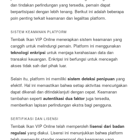
dan tindakan perlindungan yang tersedia, pemain dapat
berpartisipasi dengan lebih tenang. Berikut ini adalah beberapa
poin penting terkait keamanan dan legalitas platform.
SISTEM KEAMANAN PLATFORM
Tembak Ikan VIP Online menerapkan sistem keamanan yang
canggih untuk melindungi pemain. Platform ini menggunakan
teknologi enkripsi
untuk menjaga kerahasiaan data dan
transaksi keuangan. Enkripsi ini berfungsi untuk mencegah
akses tidak sah dari pihak luar.
Selain itu, platform ini memiliki
sistem deteksi penipuan
yang
efektif. Hal ini memastikan bahwa setiap aktivitas mencurigakan
dapat dikenali dan ditindaklanjuti dengan cepat. Keamanan
tambahan seperti
autentikasi dua faktor
juga tersedia,
memberikan lapisan perlindungan ekstra bagi pengguna.
SERTIFIKASI DAN LISENSI
Tembak Ikan VIP Online telah memperoleh
lisensi dari badan
regulasi
yang diakui. Lisensi ini menunjukkan bahwa platform
telah memenuhi standar operasional dan keamanan yang