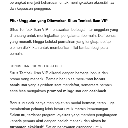
perangkat menjadi keharusan untuk meningkatkan aksesibilitas
dan kepuasan pengguna.
Fitur Unggulan yang Ditawarkan Situs Tembak Ikan VIP
Situs Tembak Ikan VIP menawarkan berbagai fitur unggulan yang
dirancang untuk meningkatkan pengalaman bermain. Dari bonus
yang menarik hingga koleksi permainan yang lengkap, setiap
elemen dipikirkan untuk memberikan nilai tambah bagi para
pemain.
BONUS DAN PROMO EKSKLUSIF
Situs Tembak Ikan VIP dikenal dengan berbagai bonus dan
promo yang menarik. Pemain baru bisa menikmati
bonus
sambutan
yang signifikan saat mendaftar, sementara pemain
setia bisa mengakses
promosi mingguan
dan
cashback
.
Bonus ini tidak hanya meningkatkan modal bermain, tetapi juga
memberikan peluang lebih besar untuk meraih kemenangan.
Selain itu, terdapat program loyalitas yang memberi penghargaan
kepada pemain aktif dengan hadiah menarik dan
akses ke
turnamen eksklusif
. Setiap penawaran dirancang untuk