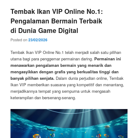
Tembak Ikan VIP Online No.1:
Pengalaman Bermain Terbaik
di Dunia Game Digital
Posted on
23/02/2026
Tembak Ikan VIP Online No.1 telah menjadi salah satu pilihan
utama bagi para penggemar permainan daring.
Permainan ini
menawarkan pengalaman bermain yang menarik dan
mengasyikkan dengan grafis yang berkualitas tinggi dan
banyak pilihan senjata.
Dalam dunia perjudian online, Tembak
Ikan VIP memberikan suasana yang kompetitif dan menantang,
menjadikannya tempat yang sempurna untuk mengasah
keterampilan dan bersenang-senang.