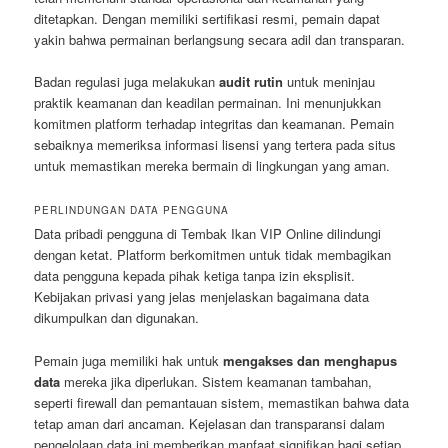
ditetapkan. Dengan memiliki sertifikasi resmi, pemain dapat
yakin bahwa permainan berlangsung secara adil dan transparan.
Badan regulasi juga melakukan
audit rutin
untuk meninjau
praktik keamanan dan keadilan permainan. Ini menunjukkan
komitmen platform terhadap integritas dan keamanan. Pemain
sebaiknya memeriksa informasi lisensi yang tertera pada situs
untuk memastikan mereka bermain di lingkungan yang aman.
PERLINDUNGAN DATA PENGGUNA
Data pribadi pengguna di Tembak Ikan VIP Online dilindungi
dengan ketat. Platform berkomitmen untuk tidak membagikan
data pengguna kepada pihak ketiga tanpa izin eksplisit.
Kebijakan privasi yang jelas menjelaskan bagaimana data
dikumpulkan dan digunakan.
Pemain juga memiliki hak untuk
mengakses dan menghapus
data
mereka jika diperlukan. Sistem keamanan tambahan,
seperti firewall dan pemantauan sistem, memastikan bahwa data
tetap aman dari ancaman. Kejelasan dan transparansi dalam
pengelolaan data ini memberikan manfaat signifikan bagi setiap