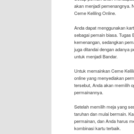
akan menjadi pemenangnya. N
Ceme Keliling Online.
Anda dapat menggunakan kartu-
sebagai pemain biasa. Tugas
kemenangan, sedangkan pemai
juga ditandai dengan adanya p
untuk menjadi Bandar.
Untuk memainkan Ceme Kelilin
online yang menyediakan perm
tersebut, Anda akan memilih 
permainannya.
Setelah memilih meja yang se
taruhan dan mulai bermain. Ka
permainan, dan Anda harus me
kombinasi kartu terbaik.