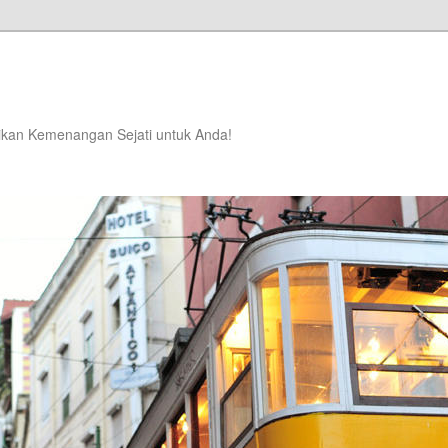
ikan Kemenangan Sejati untuk Anda!