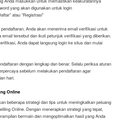
ang Anda masukkan untuk memastikan keakuratannya
word yang akan digunakan untuk login
Daftar” atau “Registrasi”
pendaftaran, Anda akan menerima email verifikasi untuk
mail tersebut dan ikuti petunjuk verifikasi yang diberikan.
erifikasi, Anda dapat langsung login ke situs dan mulai
ndaftaran dengan lengkap dan benar. Selalu periksa aturan
 terpercaya sebelum melakukan pendaftaran agar
an hari.
ing Online
ikan beberapa strategi dan tips untuk meningkatkan peluang
iling Online. Dengan menerapkan strategi yang tepat,
rampilan bermain dan mengoptimalkan hasil yang Anda