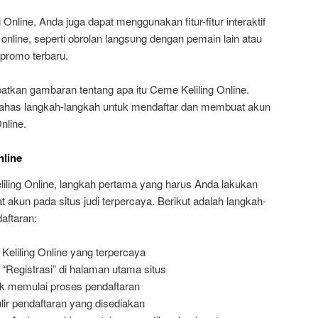
nline, Anda juga dapat menggunakan fitur-fitur interaktif
i online, seperti obrolan langsung dengan pemain lain atau
promo terbaru.
kan gambaran tentang apa itu Ceme Keliling Online.
ahas langkah-langkah untuk mendaftar dan membuat akun
nline.
nline
iling Online, langkah pertama yang harus Anda lakukan
akun pada situs judi terpercaya. Berikut adalah langkah-
aftaran:
 Keliling Online yang terpercaya
 “Registrasi” di halaman utama situs
tuk memulai proses pendaftaran
lir pendaftaran yang disediakan