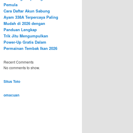
Pemula
Cara Daftar Akun Sabung
Ayam 338A Terpercaya Paling
Mudah di 2026 dengan
Panduan Lengkap
Trik Jitu Mengumpulkan
Power-Up Gratis Dalam
Permainan Tembak Ikan 2026
Recent Comments
No comments to show.
Situs Toto
omacuan