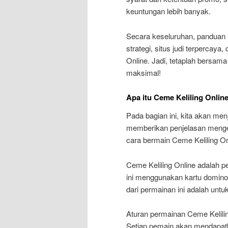
keuntungan lebih banyak.
Secara keseluruhan, panduan 
strategi, situs judi terpercay
Online. Jadi, tetaplah bersam
maksimal!
Apa itu Ceme Keliling Onlin
Pada bagian ini, kita akan men
memberikan penjelasan mengen
cara bermain Ceme Keliling On
Ceme Keliling Online adalah pe
ini menggunakan kartu domino
dari permainan ini adalah untu
Aturan permainan Ceme Kelil
Setiap pemain akan mendapatka