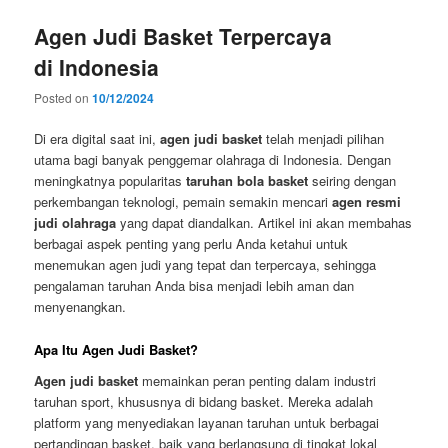
Agen Judi Basket Terpercaya
di Indonesia
Posted on
10/12/2024
Di era digital saat ini,
agen judi basket
telah menjadi pilihan
utama bagi banyak penggemar olahraga di Indonesia. Dengan
meningkatnya popularitas
taruhan bola basket
seiring dengan
perkembangan teknologi, pemain semakin mencari
agen resmi
judi olahraga
yang dapat diandalkan. Artikel ini akan membahas
berbagai aspek penting yang perlu Anda ketahui untuk
menemukan agen judi yang tepat dan terpercaya, sehingga
pengalaman taruhan Anda bisa menjadi lebih aman dan
menyenangkan.
Apa Itu Agen Judi Basket?
Agen judi basket
memainkan peran penting dalam industri
taruhan sport, khususnya di bidang basket. Mereka adalah
platform yang menyediakan layanan taruhan untuk berbagai
pertandingan basket, baik yang berlangsung di tingkat lokal