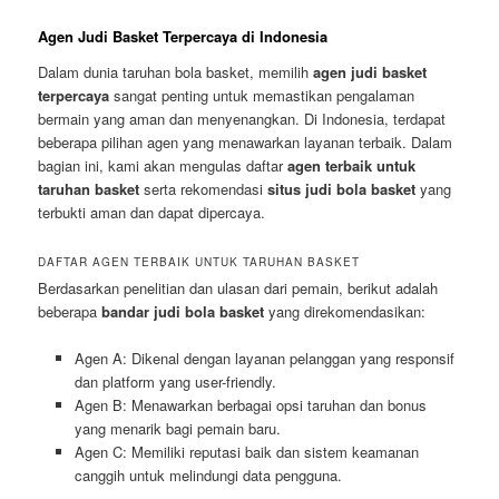
Agen Judi Basket Terpercaya di Indonesia
Dalam dunia taruhan bola basket, memilih
agen judi basket
terpercaya
sangat penting untuk memastikan pengalaman
bermain yang aman dan menyenangkan. Di Indonesia, terdapat
beberapa pilihan agen yang menawarkan layanan terbaik. Dalam
bagian ini, kami akan mengulas daftar
agen terbaik untuk
taruhan basket
serta rekomendasi
situs judi bola basket
yang
terbukti aman dan dapat dipercaya.
DAFTAR AGEN TERBAIK UNTUK TARUHAN BASKET
Berdasarkan penelitian dan ulasan dari pemain, berikut adalah
beberapa
bandar judi bola basket
yang direkomendasikan:
Agen A: Dikenal dengan layanan pelanggan yang responsif
dan platform yang user-friendly.
Agen B: Menawarkan berbagai opsi taruhan dan bonus
yang menarik bagi pemain baru.
Agen C: Memiliki reputasi baik dan sistem keamanan
canggih untuk melindungi data pengguna.