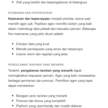
Staf yang terlatih dan berpengalaman di bidangnya
KEAMANAN DAN KEPERCAYAAN
Keamanan dan kepercayaan
menjadi prioritas utama saat
memilih agen judi. Pastikan agen memiliki sistem yang baik
dalam melindungi data pribadi dan transaksi pemain. Beberapa
fitur keamanan yang perlu dicari adalah:
Enkripsi data yang kuat
Metode pembayaran yang aman dan terpercaya
Lisensi resmi dan regulasi yang jelas
PENGALAMAN TARUHAN YANG MENARIK
Terakhir,
pengalaman taruhan yang menarik
dapat
meningkatkan kepuasan pemain. Agen yang baik menawarkan
berbagai permainan dan promosi. Pemilihan agen yang tepat
dapat memberikan:
Beragam jenis taruhan yang menarik
Promosi dan bonus yang kompetitif
Platform yang user-friendly dan mudah diakses