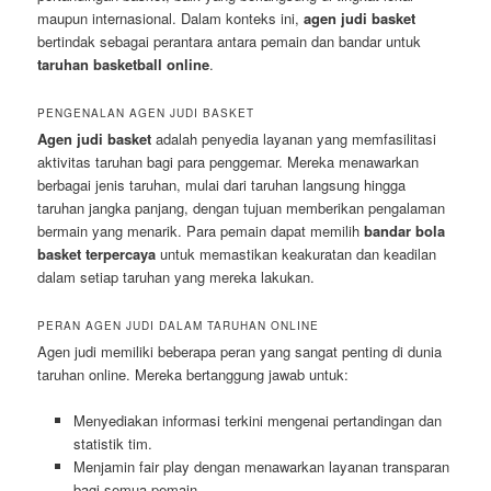
maupun internasional. Dalam konteks ini,
agen judi basket
bertindak sebagai perantara antara pemain dan bandar untuk
taruhan basketball online
.
PENGENALAN AGEN JUDI BASKET
Agen judi basket
adalah penyedia layanan yang memfasilitasi
aktivitas taruhan bagi para penggemar. Mereka menawarkan
berbagai jenis taruhan, mulai dari taruhan langsung hingga
taruhan jangka panjang, dengan tujuan memberikan pengalaman
bermain yang menarik. Para pemain dapat memilih
bandar bola
basket terpercaya
untuk memastikan keakuratan dan keadilan
dalam setiap taruhan yang mereka lakukan.
PERAN AGEN JUDI DALAM TARUHAN ONLINE
Agen judi memiliki beberapa peran yang sangat penting di dunia
taruhan online. Mereka bertanggung jawab untuk:
Menyediakan informasi terkini mengenai pertandingan dan
statistik tim.
Menjamin fair play dengan menawarkan layanan transparan
bagi semua pemain.