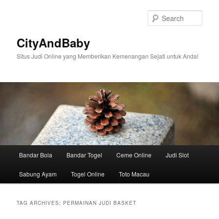
Skip
Skip
to
to
Sear
primary
secondary
content
content
CityAndBaby
Situs Judi Online yang Memberikan Kemenangan Sejati untuk Anda!
Main
Bandar Bola
Bandar Togel
Ceme Online
Judi Slot
menu
Sabung Ayam
Togel Online
Toto Macau
TAG ARCHIVES:
PERMAINAN JUDI BASKET