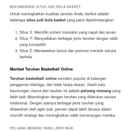
REKOMENDASI SITUS JUDI BOLA BASKET
Untuk meningkatkan kualitas taruhan Anda, berikut adalah
beberapa
situs judi bola basket
yang patut dipertimbangkan:
Situs X: Memiliki sistem transaksi yang cepat dan aman.
Situs Y: Menyediakan berbagai jenis taruhan dengan odds
yang kompetitif.
Situs Z: Menawarkan bonus dan promosi menarik secara
berkala.
Manfaat Taruhan Basketball Online
Taruhan basketball online
semakin populer di kalangan
penggemar olahraga, dan tidak tanpa alasan. Salah satu
keuntungan utama dari taruhan ini adalah
peluang menang
yang
lebih baik dibandingkan dengan taruhan yang dilakukan secara
tradisional. Dengan adanya berbagai jenis taruhan yang
ditawarkan oleh agen judi, pemain dapat lebih leluasa dalam
memilih strategi dan meningkatkan odds kemenangan mereka.
PELUANG MENANG YANG LEBIH BAIK