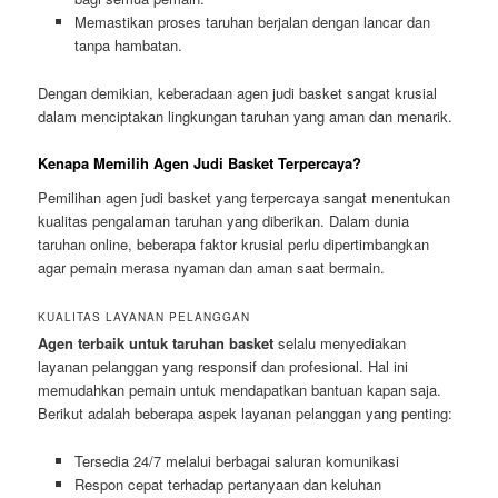
Memastikan proses taruhan berjalan dengan lancar dan
tanpa hambatan.
Dengan demikian, keberadaan agen judi basket sangat krusial
dalam menciptakan lingkungan taruhan yang aman dan menarik.
Kenapa Memilih Agen Judi Basket Terpercaya?
Pemilihan agen judi basket yang terpercaya sangat menentukan
kualitas pengalaman taruhan yang diberikan. Dalam dunia
taruhan online, beberapa faktor krusial perlu dipertimbangkan
agar pemain merasa nyaman dan aman saat bermain.
KUALITAS LAYANAN PELANGGAN
Agen terbaik untuk taruhan basket
selalu menyediakan
layanan pelanggan yang responsif dan profesional. Hal ini
memudahkan pemain untuk mendapatkan bantuan kapan saja.
Berikut adalah beberapa aspek layanan pelanggan yang penting:
Tersedia 24/7 melalui berbagai saluran komunikasi
Respon cepat terhadap pertanyaan dan keluhan