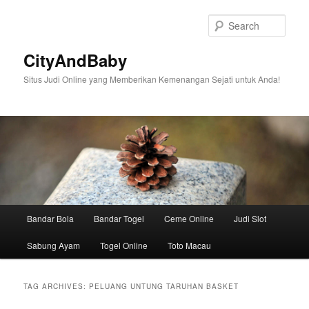
Skip
Skip
to
to
Sear
primary
secondary
content
content
CityAndBaby
Situs Judi Online yang Memberikan Kemenangan Sejati untuk Anda!
Main
Bandar Bola
Bandar Togel
Ceme Online
Judi Slot
menu
Sabung Ayam
Togel Online
Toto Macau
TAG ARCHIVES:
PELUANG UNTUNG TARUHAN BASKET