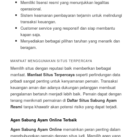
Memiliki lisensi resmi yang menunjukkan legalitas
operasional.
Sistem keamanan pembayaran terjamin untuk melindungi
transaksi keuangan.
Customer service yang responsif dan siap membantu
kapan saja.
Menyediakan berbagai pilihan taruhan yang menarik dan
beragam.
MANFAAT MENGGUNAKAN SITUS TERPERCAYA
Memilih situs dengan reputasi baik memberikan berbagai
manfaat.
Manfaat Situs Terpercaya
seperti perlindungan data
pribadi sangat penting untuk kenyamanan pemain. Transaksi
keuangan aman dan adanya dukungan pelanggan membuat
pengalaman bertaruh menjadi lebih baik. Pemain dapat dengan
tenang menikmati permainan di
Daftar Situs Sabung Ayam
Resmi
tanpa khawatir akan potensi risiko yang dapat terjadi.
Agen Sabung Ayam Online Terbaik
Agen Sabung Ayam Online
memainkan peran penting dalam
menghubungkan pemain dengan situs judi. Memilih agen yang