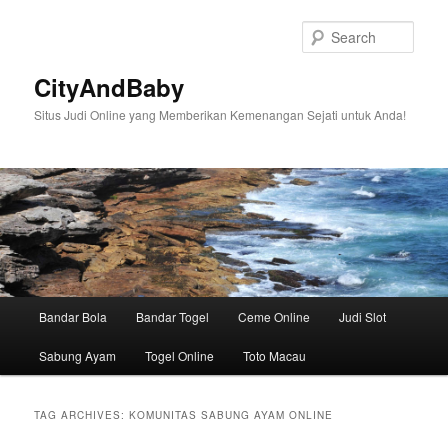
Skip
Skip
to
to
Sear
primary
secondary
content
content
CityAndBaby
Situs Judi Online yang Memberikan Kemenangan Sejati untuk Anda!
Main
Bandar Bola
Bandar Togel
Ceme Online
Judi Slot
menu
Sabung Ayam
Togel Online
Toto Macau
TAG ARCHIVES:
KOMUNITAS SABUNG AYAM ONLINE