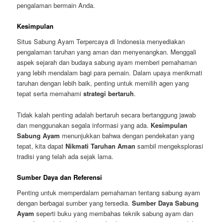
pengalaman bermain Anda.
Kesimpulan
Situs Sabung Ayam Terpercaya di Indonesia menyediakan
pengalaman taruhan yang aman dan menyenangkan. Menggali
aspek sejarah dan budaya sabung ayam memberi pemahaman
yang lebih mendalam bagi para pemain. Dalam upaya menikmati
taruhan dengan lebih baik, penting untuk memilih agen yang
tepat serta memahami
strategi bertaruh
.
Tidak kalah penting adalah bertaruh secara bertanggung jawab
dan menggunakan segala informasi yang ada.
Kesimpulan
Sabung Ayam
menunjukkan bahwa dengan pendekatan yang
tepat, kita dapat
Nikmati Taruhan Aman
sambil mengeksplorasi
tradisi yang telah ada sejak lama.
Sumber Daya dan Referensi
Penting untuk memperdalam pemahaman tentang sabung ayam
dengan berbagai sumber yang tersedia.
Sumber Daya Sabung
Ayam
seperti buku yang membahas teknik sabung ayam dan