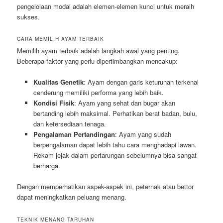
pengelolaan modal adalah elemen-elemen kunci untuk meraih
sukses.
CARA MEMILIH AYAM TERBAIK
Memilih ayam terbaik adalah langkah awal yang penting.
Beberapa faktor yang perlu dipertimbangkan mencakup:
Kualitas Genetik
: Ayam dengan garis keturunan terkenal
cenderung memiliki performa yang lebih baik.
Kondisi Fisik
: Ayam yang sehat dan bugar akan
bertanding lebih maksimal. Perhatikan berat badan, bulu,
dan ketersediaan tenaga.
Pengalaman Pertandingan
: Ayam yang sudah
berpengalaman dapat lebih tahu cara menghadapi lawan.
Rekam jejak dalam pertarungan sebelumnya bisa sangat
berharga.
Dengan memperhatikan aspek-aspek ini, peternak atau bettor
dapat meningkatkan peluang menang.
TEKNIK MENANG TARUHAN