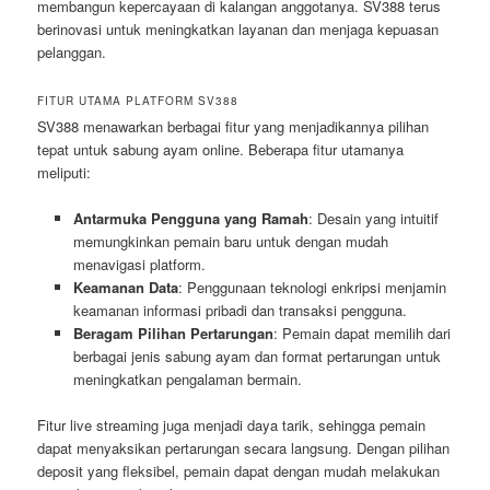
membangun kepercayaan di kalangan anggotanya. SV388 terus
berinovasi untuk meningkatkan layanan dan menjaga kepuasan
pelanggan.
FITUR UTAMA PLATFORM SV388
SV388 menawarkan berbagai fitur yang menjadikannya pilihan
tepat untuk sabung ayam online. Beberapa fitur utamanya
meliputi:
Antarmuka Pengguna yang Ramah
: Desain yang intuitif
memungkinkan pemain baru untuk dengan mudah
menavigasi platform.
Keamanan Data
: Penggunaan teknologi enkripsi menjamin
keamanan informasi pribadi dan transaksi pengguna.
Beragam Pilihan Pertarungan
: Pemain dapat memilih dari
berbagai jenis sabung ayam dan format pertarungan untuk
meningkatkan pengalaman bermain.
Fitur live streaming juga menjadi daya tarik, sehingga pemain
dapat menyaksikan pertarungan secara langsung. Dengan pilihan
deposit yang fleksibel, pemain dapat dengan mudah melakukan