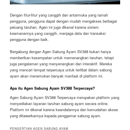
Dengan fitur-fitur yang canggih dan antarmuka yang ramah
pengguna, pengguna dapat dengan mudah mengakses berbagai
peluang taruhan. Agen ini juga dikenal karena sistem
keamanannya yang canggih, menjaga data dan transaksi
pengguna dengan baik.
Bergabung dengan Agen Sabung Ayam SV388 bukan hanya
memberikan kesempatan untuk memenangkan taruhan, tetapi
juga pengalaman yang menyenangkan dan interaktif. Mereka
yang mencari tempat terpercaya untuk terlibat dalam sabung
ayam akan menemukan banyak manfaat di platform ini.
Apa itu Agen Sabung Ayam SV388 Terpercaya?
Agen Sabung Ayam SV388 Terpercaya merupakan platform yang
menyediakan layanan taruhan sabung ayam secara online.
Platform ini dikenal karena keandalannya dan kemudahan akses
yang ditawarkannya kepada penggemar sabung ayam.
PENGERTIAN AGEN SABUNG AYAM