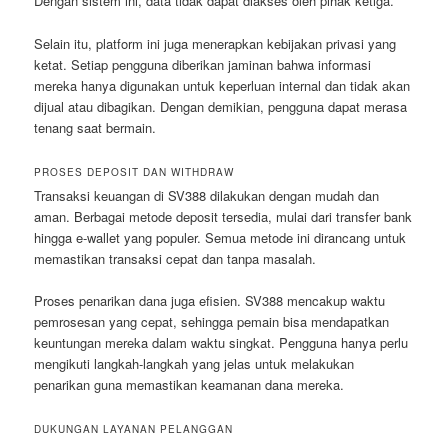
Dengan sistem ini, data tidak dapat diakses oleh pihak ketiga.
Selain itu, platform ini juga menerapkan kebijakan privasi yang
ketat. Setiap pengguna diberikan jaminan bahwa informasi
mereka hanya digunakan untuk keperluan internal dan tidak akan
dijual atau dibagikan. Dengan demikian, pengguna dapat merasa
tenang saat bermain.
PROSES DEPOSIT DAN WITHDRAW
Transaksi keuangan di SV388 dilakukan dengan mudah dan
aman. Berbagai metode deposit tersedia, mulai dari transfer bank
hingga e-wallet yang populer. Semua metode ini dirancang untuk
memastikan transaksi cepat dan tanpa masalah.
Proses penarikan dana juga efisien. SV388 mencakup waktu
pemrosesan yang cepat, sehingga pemain bisa mendapatkan
keuntungan mereka dalam waktu singkat. Pengguna hanya perlu
mengikuti langkah-langkah yang jelas untuk melakukan
penarikan guna memastikan keamanan dana mereka.
DUKUNGAN LAYANAN PELANGGAN