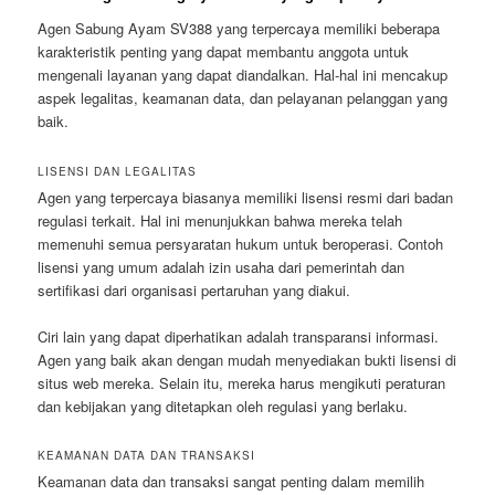
Agen Sabung Ayam SV388 yang terpercaya memiliki beberapa
karakteristik penting yang dapat membantu anggota untuk
mengenali layanan yang dapat diandalkan. Hal-hal ini mencakup
aspek legalitas, keamanan data, dan pelayanan pelanggan yang
baik.
LISENSI DAN LEGALITAS
Agen yang terpercaya biasanya memiliki lisensi resmi dari badan
regulasi terkait. Hal ini menunjukkan bahwa mereka telah
memenuhi semua persyaratan hukum untuk beroperasi. Contoh
lisensi yang umum adalah izin usaha dari pemerintah dan
sertifikasi dari organisasi pertaruhan yang diakui.
Ciri lain yang dapat diperhatikan adalah transparansi informasi.
Agen yang baik akan dengan mudah menyediakan bukti lisensi di
situs web mereka. Selain itu, mereka harus mengikuti peraturan
dan kebijakan yang ditetapkan oleh regulasi yang berlaku.
KEAMANAN DATA DAN TRANSAKSI
Keamanan data dan transaksi sangat penting dalam memilih