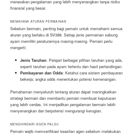
merasakan pengalaman yang lebih menyenangkan tanpa risiko
finansial yang besar.
MEMAHAMI ATURAN PERMAINAN
Sebelum bermain, penting bagi pemain untuk memahami semua
aturan yang berlaku di SV388. Setiap jenis permainan sabung
ayam memiliki peraturannya masing-masing. Pemain perlu
mengerti:
Jenis Taruhan
: Pelajari berbagai pilihan taruhan yang ada,
seperti taruhan pada ayam tertentu dan hasil pertandingan.
Pembayaran dan Odds
: Ketahui cara sistem pembayaran
bekerja; angka odds menentukan potensi kemenangan.
Pemahaman menyeluruh tentang aturan dapat meningkatkan
strategi bermain dan membantu pemain membuat keputusan
yang lebih cerdas. Ini menjadikan pengalaman bermain lebih
menyenangkan dan berpotensi mengurangi kerugian.
MENGHINDARI AGEN PALSU
Pemain wajib memverifikasi keaslian agen sebelum melakukan