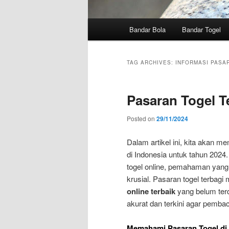
Main
Bandar Bola
Bandar Togel
menu
TAG ARCHIVES:
INFORMASI PASA
Pasaran Togel T
Posted on
29/11/2024
Dalam artikel ini, kita akan
di Indonesia untuk tahun 202
togel online, pemahaman yang
krusial. Pasaran togel terbagi
online terbaik
yang belum terd
akurat dan terkini agar pemba
Memahami Pasaran Togel di 