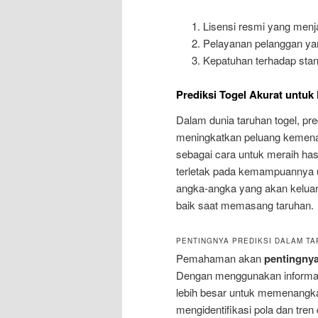
Lisensi resmi yang menj
Pelayanan pelanggan yan
Kepatuhan terhadap stan
Prediksi Togel Akurat untu
Dalam dunia taruhan togel, pr
meningkatkan peluang kemena
sebagai cara untuk meraih ha
terletak pada kemampuannya 
angka-angka yang akan keluar
baik saat memasang taruhan.
PENTINGNYA PREDIKSI DALAM T
Pemahaman akan
pentingnya
Dengan menggunakan informasi
lebih besar untuk memenangka
mengidentifikasi pola dan tre