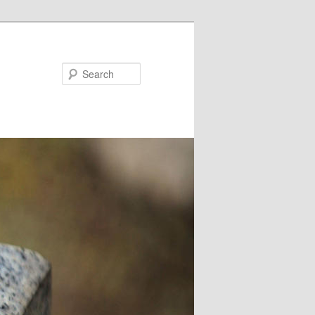
Search