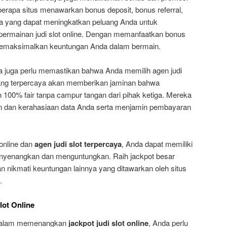
erapa situs menawarkan bonus deposit, bonus referral,
a yang dapat meningkatkan peluang Anda untuk
ermainan judi slot online. Dengan memanfaatkan bonus
 memaksimalkan keuntungan Anda dalam bermain.
da juga perlu memastikan bahwa Anda memilih agen judi
 yang terpercaya akan memberikan jaminan bahwa
100% fair tanpa campur tangan dari pihak ketiga. Mereka
 dan kerahasiaan data Anda serta menjamin pembayaran
 online dan
agen judi slot terpercaya
, Anda dapat memiliki
yenangkan dan menguntungkan. Raih jackpot besar
an nikmati keuntungan lainnya yang ditawarkan oleh situs
.
lot Online
r dalam memenangkan
jackpot judi slot online
, Anda perlu