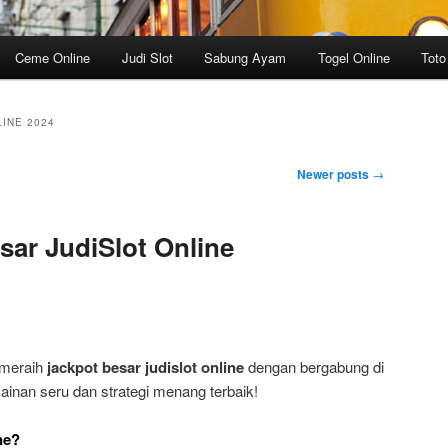
Ceme Online
Judi Slot
Sabung Ayam
Togel Online
Tot
INE 2024
Newer posts
→
sar JudiSlot Online
 meraih
jackpot besar judislot online
dengan bergabung di
ainan seru dan strategi menang terbaik!
ne?