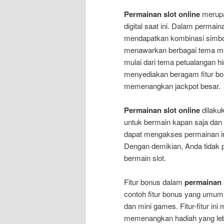
Permainan slot online
merupak
digital saat ini. Dalam perma
mendapatkan kombinasi simbol
menawarkan berbagai tema men
mulai dari tema petualangan hin
menyediakan beragam fitur bo
memenangkan jackpot besar.
Permainan slot online
dilakuk
untuk bermain kapan saja da
dapat mengakses permainan ini
Dengan demikian, Anda tidak p
bermain slot.
Fitur bonus dalam
permainan 
contoh fitur bonus yang umum di
dan mini games. Fitur-fitur i
memenangkan hadiah yang leb