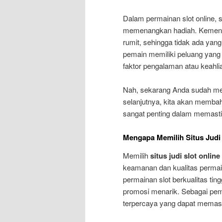
Dalam permainan slot online, 
memenangkan hadiah. Kemenan
rumit, sehingga tidak ada yang
pemain memiliki peluang yang
faktor pengalaman atau keahli
Nah, sekarang Anda sudah meng
selanjutnya, kita akan memb
sangat penting dalam memast
Mengapa Memilih Situs Judi 
Memilih
situs judi slot online
keamanan dan kualitas permai
permainan slot berkualitas tin
promosi menarik. Sebagai pemai
terpercaya yang dapat memast