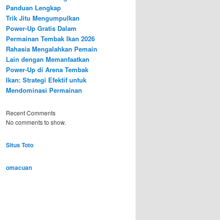
Panduan Lengkap
Trik Jitu Mengumpulkan
Power-Up Gratis Dalam
Permainan Tembak Ikan 2026
Rahasia Mengalahkan Pemain
Lain dengan Memanfaatkan
Power-Up di Arena Tembak
Ikan: Strategi Efektif untuk
Mendominasi Permainan
Recent Comments
No comments to show.
Situs Toto
omacuan