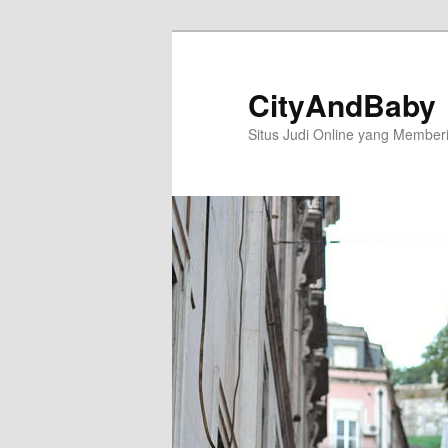
Skip
Skip
to
to
primary
secondary
CityAndBaby
content
content
Situs Judi Online yang Member