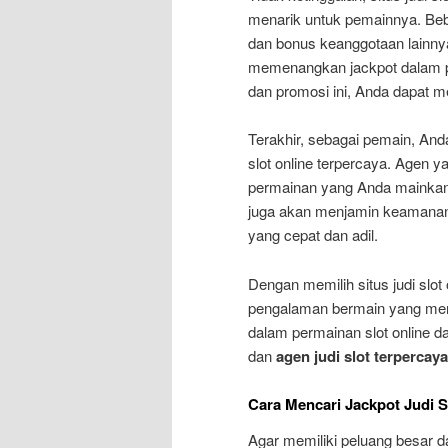
menarik untuk pemainnya. Beb
dan bonus keanggotaan lainny
memenangkan jackpot dalam p
dan promosi ini, Anda dapat
Terakhir, sebagai pemain, An
slot online terpercaya. Agen
permainan yang Anda mainkan 
juga akan menjamin keamanan
yang cepat dan adil.
Dengan memilih situs judi slot
pengalaman bermain yang men
dalam permainan slot online d
dan
agen judi slot terpercaya
Cara Mencari Jackpot Judi S
Agar memiliki peluang besa