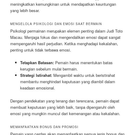
meningkatkan kemungkinan untuk mendapatkan keuntungan
yang lebih besar.
MENGELOLA PSIKOLOGI DAN EMOSI SAAT BERMAIN
Psikologi permainan merupakan elemen penting dalam Judi Toto
Macau. Menjaga fokus dan mengendalikan emosi dapat sangat
mempengaruhi hasil perjudian. Ketika menghadapi kekalahan,
penting untuk tidak terbawa emosi.
Tetapkan Batasan:
Pemain harus menentukan batas
kerugian sebelum mulai bermain.
Strategi Istirahat:
Mengambil waktu untuk beristirahat
membantu menghindari keputusan yang diambil dalam
keadaan emosional.
Dengan pendekatan yang tenang dan terencana, pemain dapat
membuat keputusan yang lebih baik, tanpa dipengaruhi oleh
emosi yang mungkin muncul dari kemenangan atau kekalahan.
MEMANFAATKAN BONUS DAN PROMOSI
Pemain yang cerdas akan memanfaatkan semua jenis bonus dan