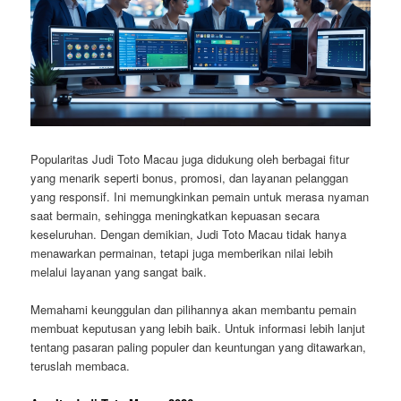
Popularitas Judi Toto Macau juga didukung oleh berbagai fitur
yang menarik seperti bonus, promosi, dan layanan pelanggan
yang responsif. Ini memungkinkan pemain untuk merasa nyaman
saat bermain, sehingga meningkatkan kepuasan secara
keseluruhan. Dengan demikian, Judi Toto Macau tidak hanya
menawarkan permainan, tetapi juga memberikan nilai lebih
melalui layanan yang sangat baik.
Memahami keunggulan dan pilihannya akan membantu pemain
membuat keputusan yang lebih baik. Untuk informasi lebih lanjut
tentang pasaran paling populer dan keuntungan yang ditawarkan,
teruslah membaca.