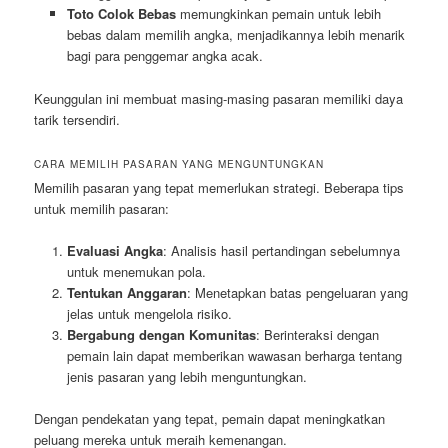
Toto Colok Bebas
memungkinkan pemain untuk lebih
bebas dalam memilih angka, menjadikannya lebih menarik
bagi para penggemar angka acak.
Keunggulan ini membuat masing-masing pasaran memiliki daya
tarik tersendiri.
CARA MEMILIH PASARAN YANG MENGUNTUNGKAN
Memilih pasaran yang tepat memerlukan strategi. Beberapa tips
untuk memilih pasaran:
Evaluasi Angka
: Analisis hasil pertandingan sebelumnya
untuk menemukan pola.
Tentukan Anggaran
: Menetapkan batas pengeluaran yang
jelas untuk mengelola risiko.
Bergabung dengan Komunitas
: Berinteraksi dengan
pemain lain dapat memberikan wawasan berharga tentang
jenis pasaran yang lebih menguntungkan.
Dengan pendekatan yang tepat, pemain dapat meningkatkan
peluang mereka untuk meraih kemenangan.