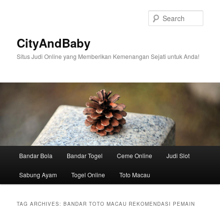
Skip
Skip
to
to
Sear
primary
secondary
content
content
CityAndBaby
Situs Judi Online yang Memberikan Kemenangan Sejati untuk Anda!
Main
Bandar Bola
Bandar Togel
Ceme Online
Judi Slot
menu
Sabung Ayam
Togel Online
Toto Macau
TAG ARCHIVES:
BANDAR TOTO MACAU REKOMENDASI PEMAIN