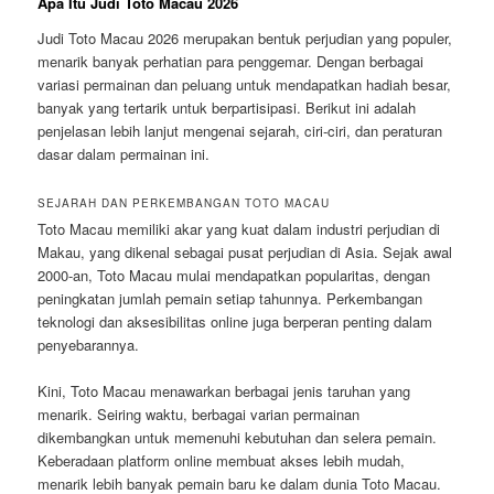
Apa Itu Judi Toto Macau 2026
Judi Toto Macau 2026 merupakan bentuk perjudian yang populer,
menarik banyak perhatian para penggemar. Dengan berbagai
variasi permainan dan peluang untuk mendapatkan hadiah besar,
banyak yang tertarik untuk berpartisipasi. Berikut ini adalah
penjelasan lebih lanjut mengenai sejarah, ciri-ciri, dan peraturan
dasar dalam permainan ini.
SEJARAH DAN PERKEMBANGAN TOTO MACAU
Toto Macau memiliki akar yang kuat dalam industri perjudian di
Makau, yang dikenal sebagai pusat perjudian di Asia. Sejak awal
2000-an, Toto Macau mulai mendapatkan popularitas, dengan
peningkatan jumlah pemain setiap tahunnya. Perkembangan
teknologi dan aksesibilitas online juga berperan penting dalam
penyebarannya.
Kini, Toto Macau menawarkan berbagai jenis taruhan yang
menarik. Seiring waktu, berbagai varian permainan
dikembangkan untuk memenuhi kebutuhan dan selera pemain.
Keberadaan platform online membuat akses lebih mudah,
menarik lebih banyak pemain baru ke dalam dunia Toto Macau.