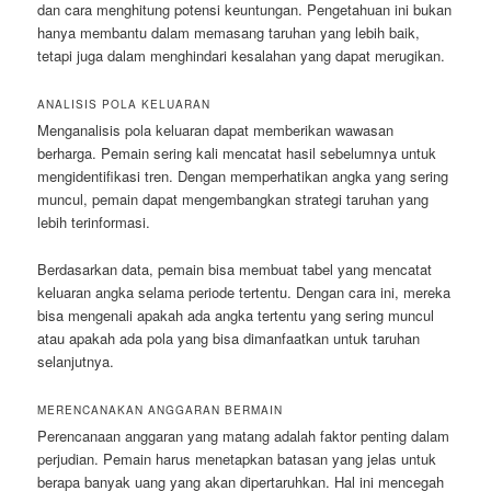
dan cara menghitung potensi keuntungan. Pengetahuan ini bukan
hanya membantu dalam memasang taruhan yang lebih baik,
tetapi juga dalam menghindari kesalahan yang dapat merugikan.
ANALISIS POLA KELUARAN
Menganalisis pola keluaran dapat memberikan wawasan
berharga. Pemain sering kali mencatat hasil sebelumnya untuk
mengidentifikasi tren. Dengan memperhatikan angka yang sering
muncul, pemain dapat mengembangkan strategi taruhan yang
lebih terinformasi.
Berdasarkan data, pemain bisa membuat tabel yang mencatat
keluaran angka selama periode tertentu. Dengan cara ini, mereka
bisa mengenali apakah ada angka tertentu yang sering muncul
atau apakah ada pola yang bisa dimanfaatkan untuk taruhan
selanjutnya.
MERENCANAKAN ANGGARAN BERMAIN
Perencanaan anggaran yang matang adalah faktor penting dalam
perjudian. Pemain harus menetapkan batasan yang jelas untuk
berapa banyak uang yang akan dipertaruhkan. Hal ini mencegah