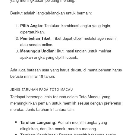
yang meningkatkan peluang menang.
Berikut adalah langkah-langkah untuk bermain:
Pilih Angka
: Tentukan kombinasi angka yang ingin
dipertaruhkan.
Pembelian Tiket
: Tiket dapat dibeli melalui agen resmi
atau secara online.
Menunggu Undian
: Ikuti hasil undian untuk melihat
apakah angka yang dipilih cocok.
Ada juga batasan usia yang harus diikuti, di mana pemain harus
berusia minimal 18 tahun.
JENIS TARUHAN PADA TOTO MACAU
Terdapat beberapa jenis taruhan dalam Toto Macau, yang
memungkinkan pemain untuk memilih sesuai dengan preferensi
mereka. Jenis taruhan ini antara lain:
Taruhan Langsung
: Pemain memilih angka yang
diinginkan, dan jika cocok, mereka menang.
Taruhan Kombinasi
: Pemain memilih beberapa angka,