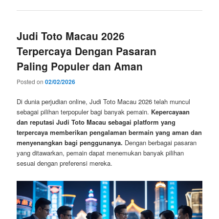
Judi Toto Macau 2026
Terpercaya Dengan Pasaran
Paling Populer dan Aman
Posted on
02/02/2026
Di dunia perjudian online, Judi Toto Macau 2026 telah muncul
sebagai pilihan terpopuler bagi banyak pemain.
Kepercayaan
dan reputasi Judi Toto Macau sebagai platform yang
terpercaya memberikan pengalaman bermain yang aman dan
menyenangkan bagi penggunanya.
Dengan berbagai pasaran
yang ditawarkan, pemain dapat menemukan banyak pilihan
sesuai dengan preferensi mereka.