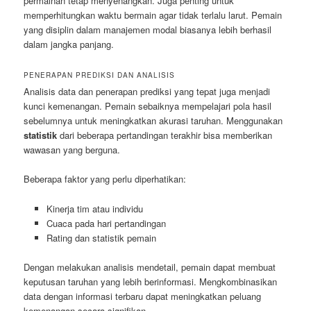
permainan tetap menyenangkan. Juga penting untuk
memperhitungkan waktu bermain agar tidak terlalu larut. Pemain
yang disiplin dalam manajemen modal biasanya lebih berhasil
dalam jangka panjang.
PENERAPAN PREDIKSI DAN ANALISIS
Analisis data dan penerapan prediksi yang tepat juga menjadi
kunci kemenangan. Pemain sebaiknya mempelajari pola hasil
sebelumnya untuk meningkatkan akurasi taruhan. Menggunakan
statistik
dari beberapa pertandingan terakhir bisa memberikan
wawasan yang berguna.
Beberapa faktor yang perlu diperhatikan:
Kinerja tim atau individu
Cuaca pada hari pertandingan
Rating dan statistik pemain
Dengan melakukan analisis mendetail, pemain dapat membuat
keputusan taruhan yang lebih berinformasi. Mengkombinasikan
data dengan informasi terbaru dapat meningkatkan peluang
kemenangan secara signifikan.