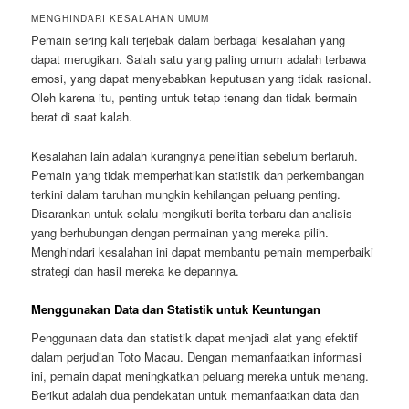
MENGHINDARI KESALAHAN UMUM
Pemain sering kali terjebak dalam berbagai kesalahan yang
dapat merugikan. Salah satu yang paling umum adalah terbawa
emosi, yang dapat menyebabkan keputusan yang tidak rasional.
Oleh karena itu, penting untuk tetap tenang dan tidak bermain
berat di saat kalah.
Kesalahan lain adalah kurangnya penelitian sebelum bertaruh.
Pemain yang tidak memperhatikan statistik dan perkembangan
terkini dalam taruhan mungkin kehilangan peluang penting.
Disarankan untuk selalu mengikuti berita terbaru dan analisis
yang berhubungan dengan permainan yang mereka pilih.
Menghindari kesalahan ini dapat membantu pemain memperbaiki
strategi dan hasil mereka ke depannya.
Menggunakan Data dan Statistik untuk Keuntungan
Penggunaan data dan statistik dapat menjadi alat yang efektif
dalam perjudian Toto Macau. Dengan memanfaatkan informasi
ini, pemain dapat meningkatkan peluang mereka untuk menang.
Berikut adalah dua pendekatan untuk memanfaatkan data dan