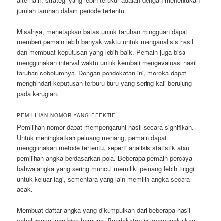
alternatif, strategi yang lebih terukur adalah dengan menentukan
jumlah taruhan dalam periode tertentu.
Misalnya, menetapkan batas untuk taruhan mingguan dapat
memberi pemain lebih banyak waktu untuk menganalisis hasil
dan membuat keputusan yang lebih baik. Pemain juga bisa
menggunakan interval waktu untuk kembali mengevaluasi hasil
taruhan sebelumnya. Dengan pendekatan ini, mereka dapat
menghindari keputusan terburu-buru yang sering kali berujung
pada kerugian.
PEMILIHAN NOMOR YANG EFEKTIF
Pemilihan nomor dapat mempengaruhi hasil secara signifikan.
Untuk meningkatkan peluang menang, pemain dapat
menggunakan metode tertentu, seperti analisis statistik atau
pemilihan angka berdasarkan pola. Beberapa pemain percaya
bahwa angka yang sering muncul memiliki peluang lebih tinggi
untuk keluar lagi, sementara yang lain memilih angka secara
acak.
Membuat daftar angka yang dikumpulkan dari beberapa hasil
sebelumnya juga bisa berguna. Pendekatan ini memungkinkan