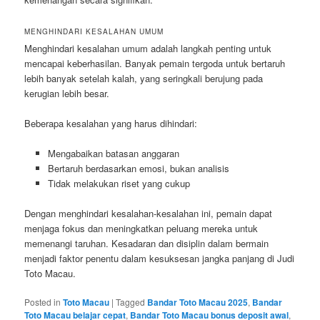
MENGHINDARI KESALAHAN UMUM
Menghindari kesalahan umum adalah langkah penting untuk
mencapai keberhasilan. Banyak pemain tergoda untuk bertaruh
lebih banyak setelah kalah, yang seringkali berujung pada
kerugian lebih besar.
Beberapa kesalahan yang harus dihindari:
Mengabaikan batasan anggaran
Bertaruh berdasarkan emosi, bukan analisis
Tidak melakukan riset yang cukup
Dengan menghindari kesalahan-kesalahan ini, pemain dapat
menjaga fokus dan meningkatkan peluang mereka untuk
memenangi taruhan. Kesadaran dan disiplin dalam bermain
menjadi faktor penentu dalam kesuksesan jangka panjang di Judi
Toto Macau.
Posted in
Toto Macau
|
Tagged
Bandar Toto Macau 2025
,
Bandar
Toto Macau belajar cepat
,
Bandar Toto Macau bonus deposit awal
,