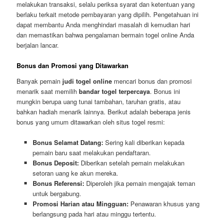
melakukan transaksi, selalu periksa syarat dan ketentuan yang
berlaku terkait metode pembayaran yang dipilih. Pengetahuan ini
dapat membantu Anda menghindari masalah di kemudian hari
dan memastikan bahwa pengalaman bermain togel online Anda
berjalan lancar.
Bonus dan Promosi yang Ditawarkan
Banyak pemain
judi togel online
mencari bonus dan promosi
menarik saat memilih
bandar togel terpercaya
. Bonus ini
mungkin berupa uang tunai tambahan, taruhan gratis, atau
bahkan hadiah menarik lainnya. Berikut adalah beberapa jenis
bonus yang umum ditawarkan oleh situs togel resmi:
Bonus Selamat Datang:
Sering kali diberikan kepada
pemain baru saat melakukan pendaftaran.
Bonus Deposit:
Diberikan setelah pemain melakukan
setoran uang ke akun mereka.
Bonus Referensi:
Diperoleh jika pemain mengajak teman
untuk bergabung.
Promosi Harian atau Mingguan:
Penawaran khusus yang
berlangsung pada hari atau minggu tertentu.