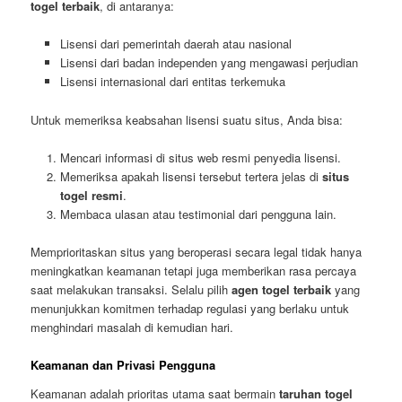
togel terbaik
, di antaranya:
Lisensi dari pemerintah daerah atau nasional
Lisensi dari badan independen yang mengawasi perjudian
Lisensi internasional dari entitas terkemuka
Untuk memeriksa keabsahan lisensi suatu situs, Anda bisa:
Mencari informasi di situs web resmi penyedia lisensi.
Memeriksa apakah lisensi tersebut tertera jelas di
situs
togel resmi
.
Membaca ulasan atau testimonial dari pengguna lain.
Memprioritaskan situs yang beroperasi secara legal tidak hanya
meningkatkan keamanan tetapi juga memberikan rasa percaya
saat melakukan transaksi. Selalu pilih
agen togel terbaik
yang
menunjukkan komitmen terhadap regulasi yang berlaku untuk
menghindari masalah di kemudian hari.
Keamanan dan Privasi Pengguna
Keamanan adalah prioritas utama saat bermain
taruhan togel