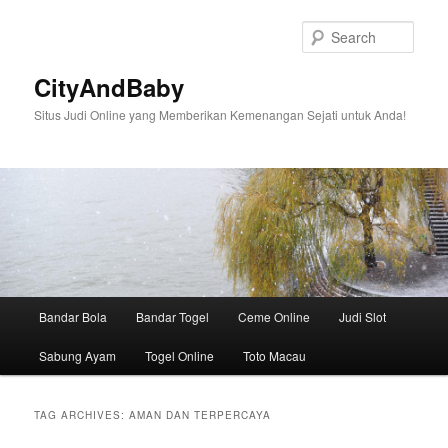
Skip
Skip
to
to
Sear
primary
secondary
content
content
CityAndBaby
Situs Judi Online yang Memberikan Kemenangan Sejati untuk Anda!
Main
Bandar Bola
Bandar Togel
Ceme Online
Judi Slot
menu
Sabung Ayam
Togel Online
Toto Macau
TAG ARCHIVES:
AMAN DAN TERPERCAYA