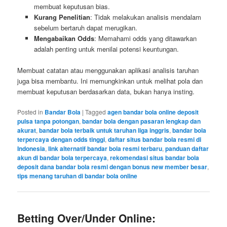
membuat keputusan bias.
Kurang Penelitian
: Tidak melakukan analisis mendalam
sebelum bertaruh dapat merugikan.
Mengabaikan Odds
: Memahami odds yang ditawarkan
adalah penting untuk menilai potensi keuntungan.
Membuat catatan atau menggunakan aplikasi analisis taruhan
juga bisa membantu. Ini memungkinkan untuk melihat pola dan
membuat keputusan berdasarkan data, bukan hanya insting.
Posted in
Bandar Bola
|
Tagged
agen bandar bola online deposit
pulsa tanpa potongan
,
bandar bola dengan pasaran lengkap dan
akurat
,
bandar bola terbaik untuk taruhan liga inggris
,
bandar bola
terpercaya dengan odds tinggi
,
daftar situs bandar bola resmi di
Indonesia
,
link alternatif bandar bola resmi terbaru
,
panduan daftar
akun di bandar bola terpercaya
,
rekomendasi situs bandar bola
deposit dana bandar bola resmi dengan bonus new member besar
,
tips menang taruhan di bandar bola online
Betting Over/Under Online: