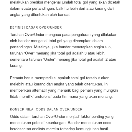
melakukan prediksi mengenai jumlah total gol yang akan dicetak
dalam suatu pertandingan, baik itu lebih dari atau kurang dari
angka yang ditentukan oleh bandar.
DEFINISI DASAR OVER/UNDER
Taruhan Over/Under mengacu pada pengaturan yang dilakukan
oleh bandar mengenai total gol yang diharapkan dalam
pertandingan. Misalnya, jika bandar menetapkan angka 2.5,
taruhan “Over” menang jika total gol adalah 3 atau lebih,
sementara taruhan “Under” menang jika total gol adalah 2 atau
kurang.
Pemain harus memprediksi apakah total gol tersebut akan
melebihi atau kurang dari angka yang telah ditentukan. Ini
memberikan alternatif yang menarik bagi pemain yang mungkin
tidak memiliki preferensi pada tim mana yang akan menang.
KONSEP NILAI ODDS DALAM OVER/UNDER
Odds dalam taruhan Over/Under menjadi faktor penting yang
menentukan potensi keuntungan. Bandar menentukan odds
berdasarkan analisis mereka terhadap kemungkinan hasil