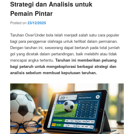
Strategi dan Analisis untuk
Pemain Pintar
Posted on
23/12/2025
Taruhan Over/Under bola telah menjadi salah satu cara populer
bagi para penggemar olahraga untuk terlibat dalam permainan.
Dengan taruhan ini, seseorang dapat bertaruh pada total jumlah
gol yang dicetak dalam pertandingan, baik melebihi atau tidak
mencapai angka tertentu.
Taruhan ini memberikan peluang
bagi petaruh untuk mengeksplorasi berbagai strategi dan
analisis sebelum membuat keputusan taruhan.