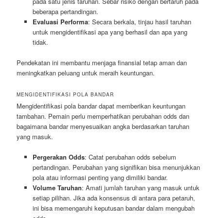
pada satu jenis taruhan. Sebar risiko dengan bertaruh pada
beberapa pertandingan.
Evaluasi Performa
: Secara berkala, tinjau hasil taruhan
untuk mengidentifikasi apa yang berhasil dan apa yang
tidak.
Pendekatan ini membantu menjaga finansial tetap aman dan
meningkatkan peluang untuk meraih keuntungan.
MENGIDENTIFIKASI POLA BANDAR
Mengidentifikasi pola bandar dapat memberikan keuntungan
tambahan. Pemain perlu memperhatikan perubahan odds dan
bagaimana bandar menyesuaikan angka berdasarkan taruhan
yang masuk.
Pergerakan Odds
: Catat perubahan odds sebelum
pertandingan. Perubahan yang signifikan bisa menunjukkan
pola atau informasi penting yang dimiliki bandar.
Volume Taruhan
: Amati jumlah taruhan yang masuk untuk
setiap pilihan. Jika ada konsensus di antara para petaruh,
ini bisa memengaruhi keputusan bandar dalam mengubah