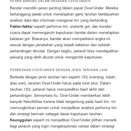
PERAN BANDAR DALAM PASARAN OVER/UNDER
Bandar memiliki peran penting dalam pasar Over/Under. Mereka
bertanggung jawab untuk menetapkan garis taruhan berdasarkan
analisis data dan informasi mengenai tim yang bertanding.
Faktor-faktor
seperti performa tim, statistik gol, dan kondisi
cuaca dapat memengaruhi keputusan bandar dalam menetapkan
batasan gol. Biasanya, bandar akan memperbarui angka ini
sesuai dengan perubahan yang terjadi sebelum dan setelah
pertandingan dimulai. Dengan begitu, petaruh bisa mendapatkan
peluang yang lebih akurat untuk mengambil keputusan.
PERBEDAAN OVER/UNDER DENGAN JENIS TARUHAN LAIN
Berbeda dengan jenis taruhan lain seperti 1X2 (menang, kalah,
atau seri), taruhan Over/Under fokus pada total skor. Dalam
taruhan 1X2, petaruh harus memprediksi hasil akhir dari
pertandingan. Sementara itu, Over/Under memberikan lebih
banyak fleksibilitas karena tidak bergantung pada hasil tim. Ini
memungkinkan pemain untuk menjadikan analisis performa tim
dan strategi bermain sebagai dasar keputusan taruhan.
Keunggulan
seperti ini menjadikan Over/Under pilihan menarik
bagi petaruh yang ingin mengeksplorasi variasi dalam strategi