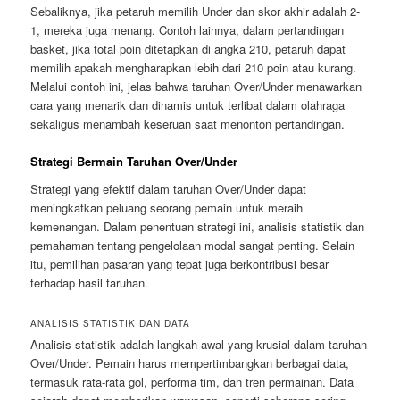
Sebaliknya, jika petaruh memilih Under dan skor akhir adalah 2-
1, mereka juga menang. Contoh lainnya, dalam pertandingan
basket, jika total poin ditetapkan di angka 210, petaruh dapat
memilih apakah mengharapkan lebih dari 210 poin atau kurang.
Melalui contoh ini, jelas bahwa taruhan Over/Under menawarkan
cara yang menarik dan dinamis untuk terlibat dalam olahraga
sekaligus menambah keseruan saat menonton pertandingan.
Strategi Bermain Taruhan Over/Under
Strategi yang efektif dalam taruhan Over/Under dapat
meningkatkan peluang seorang pemain untuk meraih
kemenangan. Dalam penentuan strategi ini, analisis statistik dan
pemahaman tentang pengelolaan modal sangat penting. Selain
itu, pemilihan pasaran yang tepat juga berkontribusi besar
terhadap hasil taruhan.
ANALISIS STATISTIK DAN DATA
Analisis statistik adalah langkah awal yang krusial dalam taruhan
Over/Under. Pemain harus mempertimbangkan berbagai data,
termasuk rata-rata gol, performa tim, dan tren permainan. Data