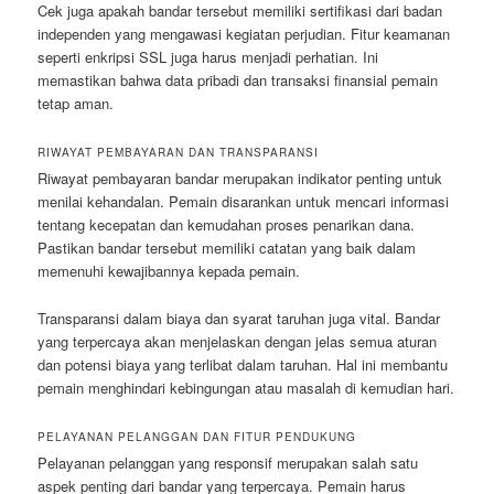
Cek juga apakah bandar tersebut memiliki sertifikasi dari badan
independen yang mengawasi kegiatan perjudian. Fitur keamanan
seperti enkripsi SSL juga harus menjadi perhatian. Ini
memastikan bahwa data pribadi dan transaksi finansial pemain
tetap aman.
RIWAYAT PEMBAYARAN DAN TRANSPARANSI
Riwayat pembayaran bandar merupakan indikator penting untuk
menilai kehandalan. Pemain disarankan untuk mencari informasi
tentang kecepatan dan kemudahan proses penarikan dana.
Pastikan bandar tersebut memiliki catatan yang baik dalam
memenuhi kewajibannya kepada pemain.
Transparansi dalam biaya dan syarat taruhan juga vital. Bandar
yang terpercaya akan menjelaskan dengan jelas semua aturan
dan potensi biaya yang terlibat dalam taruhan. Hal ini membantu
pemain menghindari kebingungan atau masalah di kemudian hari.
PELAYANAN PELANGGAN DAN FITUR PENDUKUNG
Pelayanan pelanggan yang responsif merupakan salah satu
aspek penting dari bandar yang terpercaya. Pemain harus