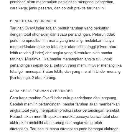
pembaca akan menemukan penjelasan mengenai pengertian,
cara kerja, jenis pasaran, dan contoh praktis taruhan ini.
PENGERTIAN OVER/UNDER
Taruhan Over/Under adalah bentuk taruhan yang berkaitan
dengan total skor akhir dari suatu pertandingan. Petaruh tidak
perlu memprediksi tim mana yang menang, melainkan hanya
memperkirakan apakah total skor akan lebih tinggi (Over) atau
lebih rendah (Under) dari angka yang ditentukan oleh bandar
taruhan. Misalnya, jika bandar menetapkan angka 2,5 untuk
pertandingan sepak bola, petaruh yang memilih Over menang jika
total gol mencapai 3 atau lebih, dan yang memilih Under menang
jika total gol 2 atau kurang.
CARA KERJA TARUHAN OVER/UNDER
Cara kerja taruhan Over/Under cukup sederhana dan langsung.
Setelah memilih pertandingan, bandar taruhan akan memberikan
angka total yang merupakan prediksi skor pertandingan tersebut.
Petaruh akan memilih apakah mereka percaya bahwa total skor
akhir akan melebihi atau kurang dari angka yang telah
ditetapkan. Taruhan ini biasa diterapkan pada berbagai olahraga