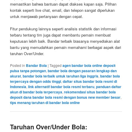
memastikan bahwa bantuan dapat diakses kapan saja. Pilihan
kontak seperti live chat, email, dan telepon sangat diperlukan
untuk menjawab pertanyaan dengan cepat.
Fitur pendukung lainnya seperti analisis statistik dan informasi
terbaru tentang tim juga dapat membantu pemain membuat
keputusan lebih baik. Bandar terbaik biasanya menyediakan alat
bantu yang memudahkan pemain memahami berbagai aspek dari
taruhan Over/Under.
Posted in
Bandar Bola
|
Tagged
agen bandar bola online deposit
pulsa tanpa potongan
,
bandar bola dengan pasaran lengkap dan
akurat
,
bandar bola terbaik untuk taruhan liga inggris
,
bandar bola
terpercaya dengan odds tinggi
,
daftar situs bandar bola resmi di
Indonesia
,
link alternatif bandar bola resmi terbaru
,
panduan daftar
akun di bandar bola terpercaya
,
rekomendasi situs bandar bola
deposit dana bandar bola resmi dengan bonus new member besar
,
tips menang taruhan di bandar bola online
Taruhan Over/Under Bola: