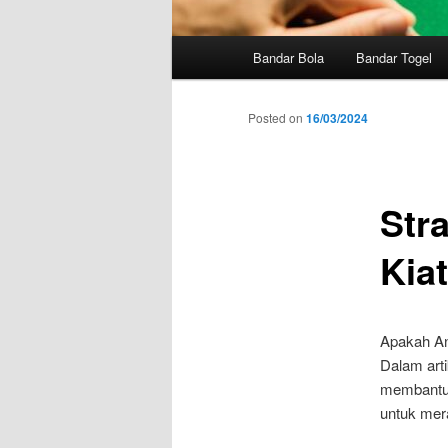
Main
Bandar Bola
Bandar Togel
menu
Posted on
16/03/2024
Str
Kiat
Apakah An
Dalam arti
membantu
untuk mer