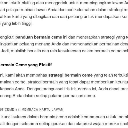
kan teknik bluffing atau menggertak untuk membingungkan lawan A
jari pola permainan lawan Anda dan cari kelemahan dalam strategi m
atikan kartu yang dibagikan dan cari peluang untuk mendapatkan ko
 yang lebih tinggi.
engikuti
panduan bermain ceme
ini dan menerapkan strategi yang t
ingkatkan peluang menang Anda dan memenangkan permainan den
 Jadi, mulailah berlatih dan raih kesuksesan dalam bermain ceme onl
Bermain Ceme yang Efektif
 ini, kami akan membahas
strategi bermain ceme
yang telah terbukti 
mainan ceme, strategi bermain yang tepat dapat memberikan keunt
kepada Anda. Dengan menguasai trik-trik cerdas ini, Anda dapat me
enang Anda dalam setiap putaran permainan ceme.
NG CEME #1: MEMBACA KARTU LAWAN
u kunci sukses dalam bermain ceme adalah kemampuan untuk memb
ati dengan seksama setiap gerakan dan ekspresi wajah mereka saa