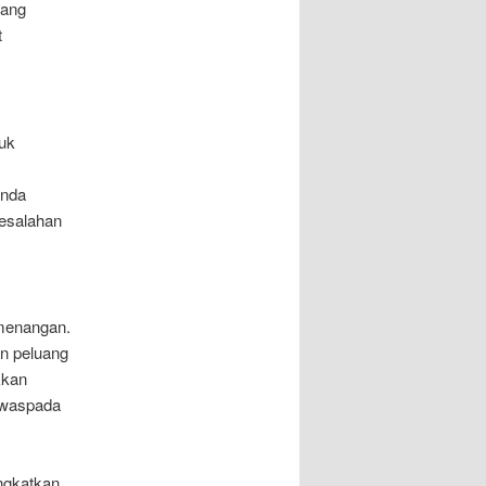
yang
t
uk
Anda
esalahan
menangan.
an peluang
kkan
 waspada
ingkatkan