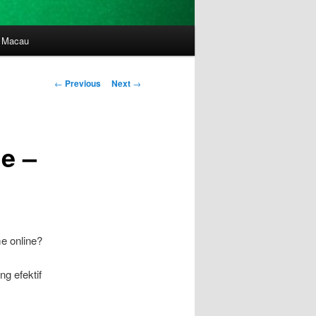
o Macau
Post
←
Previous
Next
→
navigation
e –
e online?
g efektif