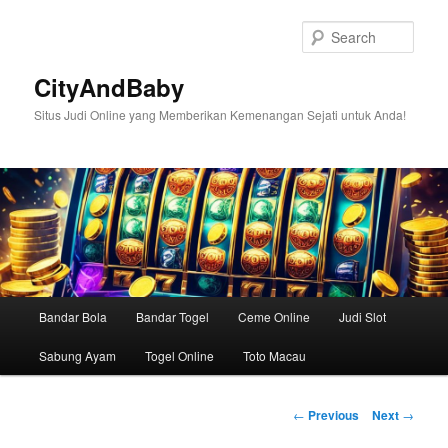
Skip
to
Sear
primary
content
CityAndBaby
Situs Judi Online yang Memberikan Kemenangan Sejati untuk Anda!
Main
Bandar Bola
Bandar Togel
Ceme Online
Judi Slot
menu
Sabung Ayam
Togel Online
Toto Macau
Post
←
Previous
Next
→
navigation