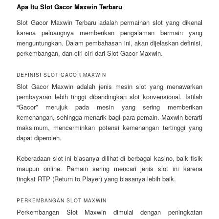
Apa Itu Slot Gacor Maxwin Terbaru
Slot Gacor Maxwin Terbaru adalah permainan slot yang dikenal
karena peluangnya memberikan pengalaman bermain yang
menguntungkan. Dalam pembahasan ini, akan dijelaskan definisi,
perkembangan, dan ciri-ciri dari Slot Gacor Maxwin.
DEFINISI SLOT GACOR MAXWIN
Slot Gacor Maxwin adalah jenis mesin slot yang menawarkan
pembayaran lebih tinggi dibandingkan slot konvensional. Istilah
“Gacor” merujuk pada mesin yang sering memberikan
kemenangan, sehingga menarik bagi para pemain. Maxwin berarti
maksimum, mencerminkan potensi kemenangan tertinggi yang
dapat diperoleh.
Keberadaan slot ini biasanya dilihat di berbagai kasino, baik fisik
maupun online. Pemain sering mencari jenis slot ini karena
tingkat RTP (Return to Player) yang biasanya lebih baik.
PERKEMBANGAN SLOT MAXWIN
Perkembangan Slot Maxwin dimulai dengan peningkatan