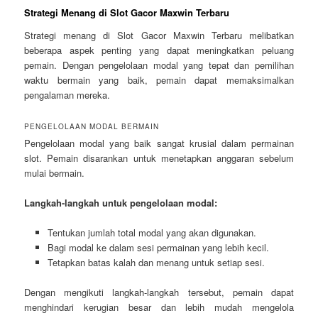
Strategi Menang di Slot Gacor Maxwin Terbaru
Strategi menang di Slot Gacor Maxwin Terbaru melibatkan
beberapa aspek penting yang dapat meningkatkan peluang
pemain. Dengan pengelolaan modal yang tepat dan pemilihan
waktu bermain yang baik, pemain dapat memaksimalkan
pengalaman mereka.
PENGELOLAAN MODAL BERMAIN
Pengelolaan modal yang baik sangat krusial dalam permainan
slot. Pemain disarankan untuk menetapkan anggaran sebelum
mulai bermain.
Langkah-langkah untuk pengelolaan modal:
Tentukan jumlah total modal yang akan digunakan.
Bagi modal ke dalam sesi permainan yang lebih kecil.
Tetapkan batas kalah dan menang untuk setiap sesi.
Dengan mengikuti langkah-langkah tersebut, pemain dapat
menghindari kerugian besar dan lebih mudah mengelola