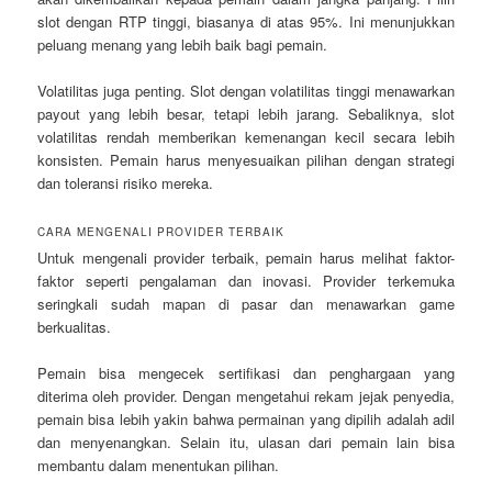
slot dengan RTP tinggi, biasanya di atas 95%. Ini menunjukkan
peluang menang yang lebih baik bagi pemain.
Volatilitas juga penting. Slot dengan volatilitas tinggi menawarkan
payout yang lebih besar, tetapi lebih jarang. Sebaliknya, slot
volatilitas rendah memberikan kemenangan kecil secara lebih
konsisten. Pemain harus menyesuaikan pilihan dengan strategi
dan toleransi risiko mereka.
CARA MENGENALI PROVIDER TERBAIK
Untuk mengenali provider terbaik, pemain harus melihat faktor-
faktor seperti pengalaman dan inovasi. Provider terkemuka
seringkali sudah mapan di pasar dan menawarkan game
berkualitas.
Pemain bisa mengecek sertifikasi dan penghargaan yang
diterima oleh provider. Dengan mengetahui rekam jejak penyedia,
pemain bisa lebih yakin bahwa permainan yang dipilih adalah adil
dan menyenangkan. Selain itu, ulasan dari pemain lain bisa
membantu dalam menentukan pilihan.