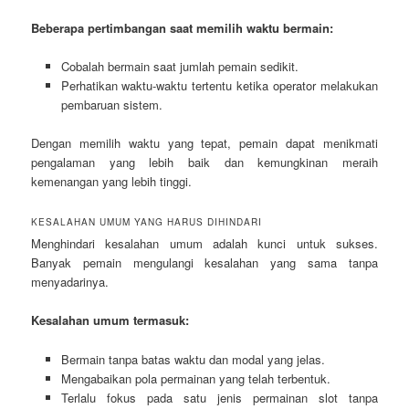
Beberapa pertimbangan saat memilih waktu bermain:
Cobalah bermain saat jumlah pemain sedikit.
Perhatikan waktu-waktu tertentu ketika operator melakukan
pembaruan sistem.
Dengan memilih waktu yang tepat, pemain dapat menikmati
pengalaman yang lebih baik dan kemungkinan meraih
kemenangan yang lebih tinggi.
KESALAHAN UMUM YANG HARUS DIHINDARI
Menghindari kesalahan umum adalah kunci untuk sukses.
Banyak pemain mengulangi kesalahan yang sama tanpa
menyadarinya.
Kesalahan umum termasuk:
Bermain tanpa batas waktu dan modal yang jelas.
Mengabaikan pola permainan yang telah terbentuk.
Terlalu fokus pada satu jenis permainan slot tanpa