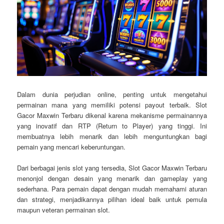
Dalam dunia perjudian online, penting untuk mengetahui
permainan mana yang memiliki potensi payout terbaik. Slot
Gacor Maxwin Terbaru dikenal karena mekanisme permainannya
yang inovatif dan RTP (Return to Player) yang tinggi. Ini
membuatnya lebih menarik dan lebih menguntungkan bagi
pemain yang mencari keberuntungan.
Dari berbagai jenis slot yang tersedia, Slot Gacor Maxwin Terbaru
menonjol dengan desain yang menarik dan gameplay yang
sederhana. Para pemain dapat dengan mudah memahami aturan
dan strategi, menjadikannya pilihan ideal baik untuk pemula
maupun veteran permainan slot.