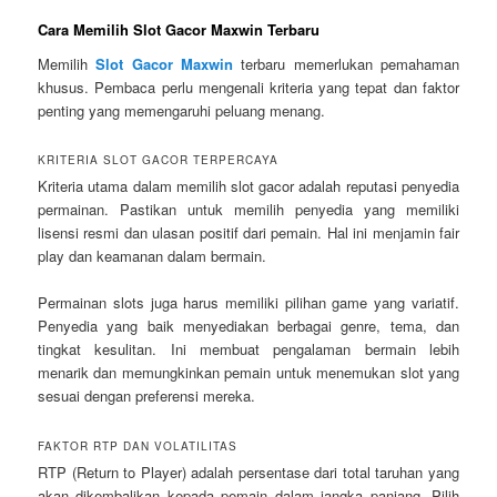
Cara Memilih Slot Gacor Maxwin Terbaru
Memilih
Slot Gacor Maxwin
terbaru memerlukan pemahaman
khusus. Pembaca perlu mengenali kriteria yang tepat dan faktor
penting yang memengaruhi peluang menang.
KRITERIA SLOT GACOR TERPERCAYA
Kriteria utama dalam memilih slot gacor adalah reputasi penyedia
permainan. Pastikan untuk memilih penyedia yang memiliki
lisensi resmi dan ulasan positif dari pemain. Hal ini menjamin fair
play dan keamanan dalam bermain.
Permainan slots juga harus memiliki pilihan game yang variatif.
Penyedia yang baik menyediakan berbagai genre, tema, dan
tingkat kesulitan. Ini membuat pengalaman bermain lebih
menarik dan memungkinkan pemain untuk menemukan slot yang
sesuai dengan preferensi mereka.
FAKTOR RTP DAN VOLATILITAS
RTP (Return to Player) adalah persentase dari total taruhan yang
akan dikembalikan kepada pemain dalam jangka panjang. Pilih